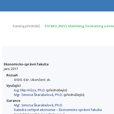
P
P
P
P
ř
ř
ř
ř
e
e
e
e
s
s
s
s
k
k
k
k
o
o
o
o
>
>
Katalog předmětů
ESF:BKV_MVVS Marketing, fundraising a kom
č
č
č
č
i
i
i
i
t
t
t
t
n
n
n
n
a
a
a
a
h
h
o
p
BKV_MVVS Marketing, fundraising a komunikace
o
l
b
a
r
a
s
t
Ekonomicko-správní fakulta
n
v
a
i
jaro 2017
í
i
h
č
Rozsah
l
č
k
0/0/0. 6 kr. Ukončení: zk.
i
k
u
š
u
Vyučující
t
Ing. Filip Hrůza, Ph.D.
(přednášející)
u
Mgr. Simona Škarabelová, Ph.D.
(přednášející)
Garance
Mgr. Simona Škarabelová, Ph.D.
Katedra veřejné ekonomie – Ekonomicko-správní fakulta