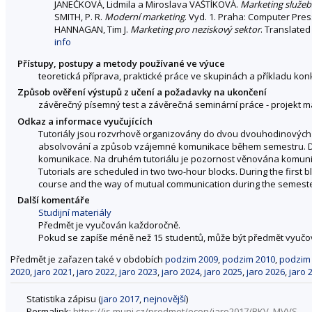
JANEČKOVÁ, Lidmila a Miroslava VAŠTÍKOVÁ.
Marketing služeb
SMITH, P. R.
Moderní marketing
. Vyd. 1. Praha: Computer Pres
HANNAGAN, Tim J.
Marketing pro neziskový sektor
. Translated
info
Přístupy, postupy a metody používané ve výuce
teoretická příprava, praktické práce ve skupinách a příkladu ko
Způsob ověření výstupů z učení a požadavky na ukončení
závěrečný písemný test a závěrečná seminární práce - projekt m
Odkaz a informace vyučujících
Tutoriály jsou rozvrhově organizovány do dvou dvouhodinových 
absolvování a způsob vzájemné komunikace během semestru. Dá
komunikace. Na druhém tutoriálu je pozornost věnována komunika
Tutorials are scheduled in two two-hour blocks. During the first 
course and the way of mutual communication during the semeste
Další komentáře
Studijní materiály
Předmět je vyučován každoročně.
Pokud se zapíše méně než 15 studentů, může být předmět vyučová
Předmět je zařazen také v obdobích
podzim 2009
,
podzim 2010
,
podzim
2020
,
jaro 2021
,
jaro 2022
,
jaro 2023
,
jaro 2024
,
jaro 2025
,
jaro 2026
,
jaro 
Statistika zápisu (
jaro 2017
,
nejnovější
)
Permalink:
https://is.muni.cz/predmet/econ/jaro2017/BKV_MVVS