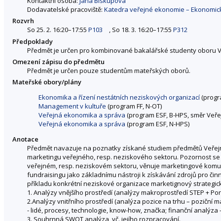
Kontaktní osoba:
Jana Biskupová
Dodavatelské pracoviště:
Katedra veřejné ekonomie – Ekonomick
Rozvrh
So 25. 2. 16:20–17:55
P103
, So 18. 3. 16:20–17:55
P312
Předpoklady
Předmět je určen pro kombinované bakalářské studenty oboru 
Omezení zápisu do předmětu
Předmět je určen pouze studentům mateřských oborů.
Mateřské obory/plány
Ekonomika a řízení nestátních neziskových organizací
(progr
Management v kultuře
(program FF, N-OT)
Veřejná ekonomika a správa
(program ESF, B-HPS, směr Veř
Veřejná ekonomika a správa
(program ESF, N-HPS)
Anotace
Předmět navazuje na poznatky získané studiem předmětů Veřejná
marketingu veřejného, resp. neziskového sektoru. Pozornost se k
veřejném, resp. neziskovém sektoru, věnuje marketingové komun
fundraisingu jako základnímu nástroji k získávání zdrojů pro činn
příkladu konkrétní neziskové organizace marketignový strategick
1. Analýzy vnějšího prostředí (analýzy makroprostředí STEP + Porter
2.Analýzy vnitřního prostředí (analýza pozice na trhu – poziční ma
- lidé, procesy, technologie, know-how, značka; finanční analýza 
3. Souhrnná SWOT analýza, vč. jejího rozpracování.