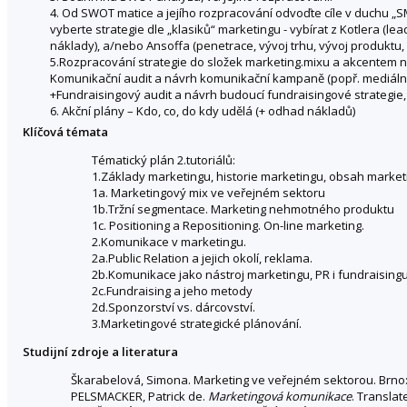
4. Od SWOT matice a jejího rozpracování odvoďte cíle v duchu „SM
vyberte strategie dle „klasiků“ marketingu - vybírat z Kotlera (lea
náklady), a/nebo Ansoffa (penetrace, vývoj trhu, vývoj produktu, d
5.Rozpracování strategie do složek marketing.mixu a akcentem n
Komunikační audit a návrh komunikační kampaně (popř. mediální pl
+Fundraisingový audit a návrh budoucí fundraisingové strategie,
6. Akční plány – Kdo, co, do kdy udělá (+ odhad nákladů)
Klíčová témata
Tématický plán 2.tutoriálů:
1.Základy marketingu, historie marketingu, obsah market
1a. Marketingový mix ve veřejném sektoru
1b.Tržní segmentace. Marketing nehmotného produktu
1c. Positioning a Repositioning. On-line marketing.
2.Komunikace v marketingu.
2a.Public Relation a jejich okolí, reklama.
2b.Komunikace jako nástroj marketingu, PR i fundraising
2c.Fundraising a jeho metody
2d.Sponzorství vs. dárcovství.
3.Marketingové strategické plánování.
Studijní zdroje a literatura
Škarabelová, Simona. Marketing ve veřejném sektorou. Brno: 
PELSMACKER, Patrick de.
Marketingová komunikace
. Translat