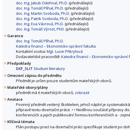
doc. Ing. Jakub Odehnal, Ph.D.
(přednášející)
doc. Ing. Tomáš Plíhal, Ph.D.
(přednášející)
doc. Ing. Martin Svoboda, Ph.D.
(přednášející)
doc. Ing. Patrik Svoboda, Ph.D.
(přednášející)
doc. Ing. Eva Vávrová, Ph.D.
(přednášející)
doc. Ing. Tomáš Výrost, PhD.
(přednášející)
Garance
doc. Ing. Tomáš Plíhal, Ph.D.
Katedra financí – Ekonomicko-správní fakulta
Kontaktní osoba:
Mgr. Lucie Přikrylová
Dodavatelské pracoviště:
Katedra financí – Ekonomicko-správní 
Předpoklady
DXF_SLIT
Studium literatury
Omezení zápisu do předmětu
Předmět je určen pouze studentům mateřských oborů.
Mateřské obory/plány
předmět má 6 mateřských oborů,
zobrazit
Anotace
Povinný předmět vedený školitelem, jehož náplní je systematická p
přípravě textu disertační práce. • • Nedílnou součástí přípravy
konferencích a jejich publikování formou konferenčních a - zejm
Klíčová témata
Plán postupu prací na disertační práci specifikuje student po do