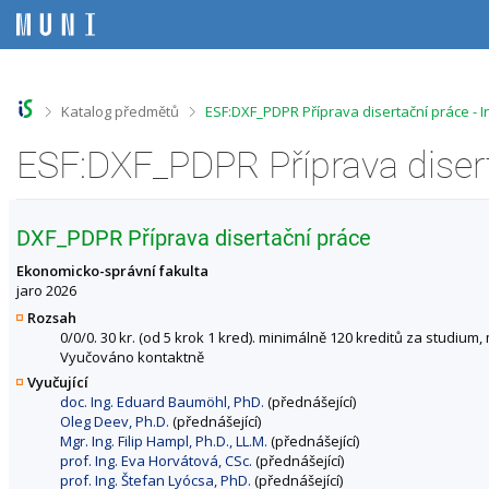
P
P
P
P
ř
ř
ř
ř
e
e
e
e
s
s
s
s
k
k
k
k
o
o
o
o
>
>
Katalog předmětů
ESF:DXF_PDPR Příprava disertační práce -
č
č
č
č
i
i
i
i
ESF:DXF_PDPR Příprava diser
t
t
t
t
n
n
n
n
a
a
a
a
h
h
o
p
DXF_PDPR Příprava disertační práce
o
l
b
a
r
a
s
t
Ekonomicko-správní fakulta
n
v
a
i
jaro 2026
í
i
h
č
Rozsah
l
č
k
0/0/0. 30 kr. (od 5 krok 1 kred). minimálně 120 kreditů za studium
i
k
u
Vyučováno kontaktně
š
u
Vyučující
t
doc. Ing. Eduard Baumöhl, PhD.
(přednášející)
u
Oleg Deev, Ph.D.
(přednášející)
Mgr. Ing. Filip Hampl, Ph.D., LL.M.
(přednášející)
prof. Ing. Eva Horvátová, CSc.
(přednášející)
prof. Ing. Štefan Lyócsa, PhD.
(přednášející)