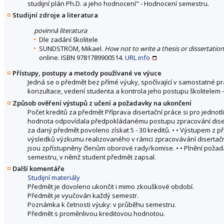
studijní plán Ph.D. a jeho hodnocení" - Hodnocení semestru.
Studijní zdroje a literatura
povinná literatura
Dle zadání školitele
SUNDSTRÖM, Mikael.
How not to write a thesis or dissertation
online. ISBN 9781789900514.
URL
info
Přístupy, postupy a metody používané ve výuce
Jedná se o předmět bez přímé výuky, spočívající v samostatné pr
konzultace, vedení studenta a kontrola jeho postupu školitelem -
Způsob ověření výstupů z učení a požadavky na ukončení
Počet kreditů za předmět Příprava disertační práce si pro jednotl
hodnota odpovídala předpokládanému postupu zpracování disert
za daný předmět povoleno získat 5 - 30 kreditů. • • Výstupem z 
výsledků výzkumu realizovaného v rámci zpracovávání disertačn
jsou zpřístupněny členům oborové rady/komise. • • Plnění požad
semestru, v němž student předmět zapsal.
Další komentáře
Studijní materiály
Předmět je dovoleno ukončit i mimo zkouškové období.
Předmět je vyučován každý semestr.
Poznámka k četnosti výuky: v průběhu semestru.
Předmět s proměnlivou kreditovou hodnotou.