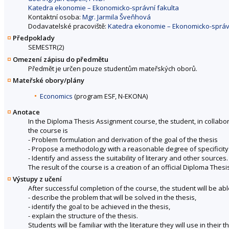
Katedra ekonomie – Ekonomicko-správní fakulta
Kontaktní osoba:
Mgr. Jarmila Šveňhová
Dodavatelské pracoviště:
Katedra ekonomie – Ekonomicko-správn
Předpoklady
SEMESTR(2)
Omezení zápisu do předmětu
Předmět je určen pouze studentům mateřských oborů.
Mateřské obory/plány
Economics
(program ESF, N-EKONA)
Anotace
In the Diploma Thesis Assignment course, the student, in collabor
the course is
- Problem formulation and derivation of the goal of the thesis
- Propose a methodology with a reasonable degree of specificity
- Identify and assess the suitability of literary and other sources.
The result of the course is a creation of an official Diploma The
Výstupy z učení
After successful completion of the course, the student will be abl
- describe the problem that will be solved in the thesis,
- identify the goal to be achieved in the thesis,
- explain the structure of the thesis.
Students will be familiar with the literature they will use in their 