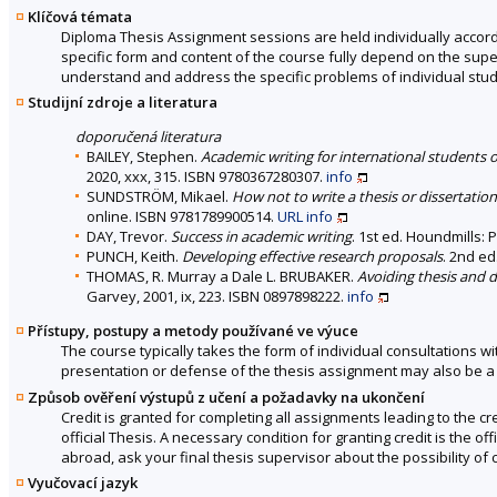
Klíčová témata
Diploma Thesis Assignment sessions are held individually accordin
specific form and content of the course fully depend on the superv
understand and address the specific problems of individual stud
Studijní zdroje a literatura
doporučená literatura
BAILEY, Stephen.
Academic writing for international students
2020, xxx, 315. ISBN 9780367280307.
info
SUNDSTRÖM, Mikael.
How not to write a thesis or dissertation
online. ISBN 9781789900514.
URL
info
DAY, Trevor.
Success in academic writing
. 1st ed. Houndmills: 
PUNCH, Keith.
Developing effective research proposals
. 2nd ed
THOMAS, R. Murray a Dale L. BRUBAKER.
Avoiding thesis and d
Garvey, 2001, ix, 223. ISBN 0897898222.
info
Přístupy, postupy a metody používané ve výuce
The course typically takes the form of individual consultations wi
presentation or defense of the thesis assignment may also be a 
Způsob ověření výstupů z učení a požadavky na ukončení
Credit is granted for completing all assignments leading to the c
official Thesis. A necessary condition for granting credit is the of
abroad, ask your final thesis supervisor about the possibility of
Vyučovací jazyk