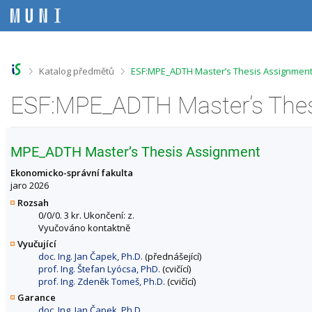
P
P
P
P
ř
ř
ř
ř
e
e
e
e
s
s
s
s
k
k
k
k
o
o
o
o
>
>
Katalog předmětů
ESF:MPE_ADTH Master’s Thesis Assignment
č
č
č
č
i
i
i
i
t
t
t
t
n
n
n
n
a
a
a
a
h
h
o
p
MPE_ADTH Master’s Thesis Assignment
o
l
b
a
r
a
s
t
Ekonomicko-správní fakulta
n
v
a
i
jaro 2026
í
i
h
č
Rozsah
l
č
k
0/0/0. 3 kr. Ukončení: z.
i
k
u
Vyučováno kontaktně
š
u
Vyučující
t
doc. Ing. Jan Čapek, Ph.D.
(přednášející)
u
prof. Ing. Štefan Lyócsa, PhD.
(cvičící)
prof. Ing. Zdeněk Tomeš, Ph.D.
(cvičící)
Garance
doc. Ing. Jan Čapek, Ph.D.