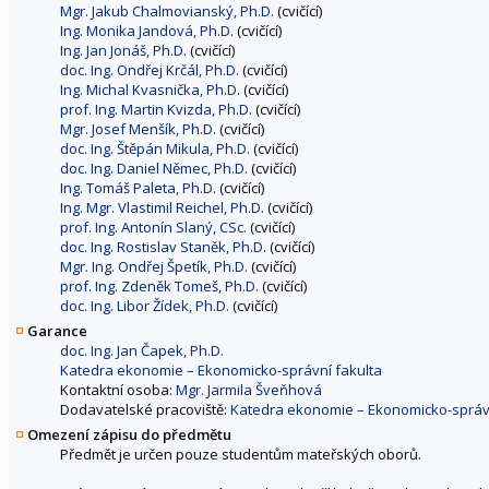
Mgr. Jakub Chalmovianský, Ph.D.
(cvičící)
Ing. Monika Jandová, Ph.D.
(cvičící)
Ing. Jan Jonáš, Ph.D.
(cvičící)
doc. Ing. Ondřej Krčál, Ph.D.
(cvičící)
Ing. Michal Kvasnička, Ph.D.
(cvičící)
prof. Ing. Martin Kvizda, Ph.D.
(cvičící)
Mgr. Josef Menšík, Ph.D.
(cvičící)
doc. Ing. Štěpán Mikula, Ph.D.
(cvičící)
doc. Ing. Daniel Němec, Ph.D.
(cvičící)
Ing. Tomáš Paleta, Ph.D.
(cvičící)
Ing. Mgr. Vlastimil Reichel, Ph.D.
(cvičící)
prof. Ing. Antonín Slaný, CSc.
(cvičící)
doc. Ing. Rostislav Staněk, Ph.D.
(cvičící)
Mgr. Ing. Ondřej Špetík, Ph.D.
(cvičící)
prof. Ing. Zdeněk Tomeš, Ph.D.
(cvičící)
doc. Ing. Libor Žídek, Ph.D.
(cvičící)
Garance
doc. Ing. Jan Čapek, Ph.D.
Katedra ekonomie – Ekonomicko-správní fakulta
Kontaktní osoba:
Mgr. Jarmila Šveňhová
Dodavatelské pracoviště:
Katedra ekonomie – Ekonomicko-správn
Omezení zápisu do předmětu
Předmět je určen pouze studentům mateřských oborů.