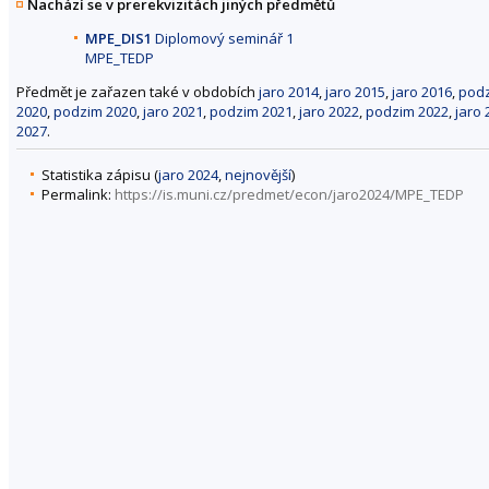
Nachází se v prerekvizitách jiných předmětů
MPE_DIS1
Diplomový seminář 1
MPE_TEDP
Předmět je zařazen také v obdobích
jaro 2014
,
jaro 2015
,
jaro 2016
,
podz
2020
,
podzim 2020
,
jaro 2021
,
podzim 2021
,
jaro 2022
,
podzim 2022
,
jaro 
2027
.
Statistika zápisu (
jaro 2024
,
nejnovější
)
Permalink:
https://is.muni.cz/predmet/econ/jaro2024/MPE_TEDP