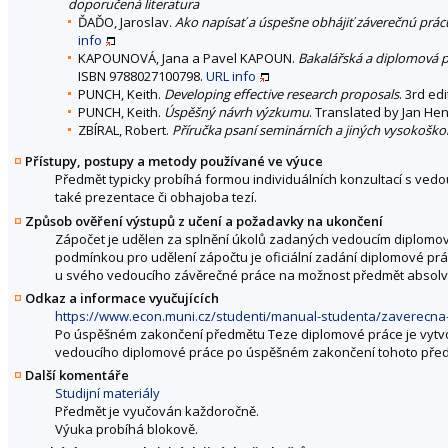
doporučená literatura
ĎAĎO, Jaroslav.
Ako napísať a úspešne obhájiť záverečnú prácu 
info
KAPOUNOVÁ, Jana a Pavel KAPOUN.
Bakalářská a diplomová p
ISBN 9788027100798.
URL
info
PUNCH, Keith.
Developing effective research proposals
. 3rd ed
PUNCH, Keith.
Úspěšný návrh výzkumu
. Translated by Jan Hen
ZBÍRAL, Robert.
Příručka psaní seminárních a jiných vysokošk
Přístupy, postupy a metody používané ve výuce
Předmět typicky probíhá formou individuálních konzultací s ved
také prezentace či obhajoba tezí.
Způsob ověření výstupů z učení a požadavky na ukončení
Zápočet je udělen za splnění úkolů zadaných vedoucím diplomové
podmínkou pro udělení zápočtu je oficiální zadání diplomové prác
u svého vedoucího závěrečné práce na možnost předmět absolv
Odkaz a informace vyučujících
https://www.econ.muni.cz/studenti/manual-studenta/zaverecna
Po úspěšném zakončení předmětu Teze diplomové práce je vytvoře
vedoucího diplomové práce po úspěšném zakončení tohoto předm
Další komentáře
Studijní materiály
Předmět je vyučován každoročně.
Výuka probíhá blokově.