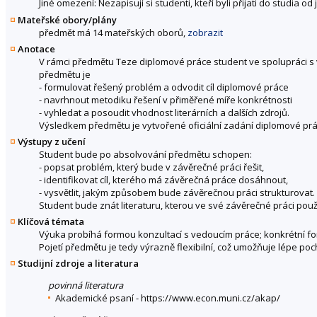
Jiné omezení: Nezapisují si studenti, kteří byli přijati do studia o
Mateřské obory/plány
předmět má 14 mateřských oborů,
zobrazit
Anotace
V rámci předmětu Teze diplomové práce student ve spolupráci s v
předmětu je
- formulovat řešený problém a odvodit cíl diplomové práce
- navrhnout metodiku řešení v přiměřené míře konkrétnosti
- vyhledat a posoudit vhodnost literárních a dalších zdrojů.
Výsledkem předmětu je vytvořené oficiální zadání diplomové práce
Výstupy z učení
Student bude po absolvování předmětu schopen:
- popsat problém, který bude v závěrečné práci řešit,
- identifikovat cíl, kterého má závěrečná práce dosáhnout,
- vysvětlit, jakým způsobem bude závěrečnou práci strukturovat.
Student bude znát literaturu, kterou ve své závěrečné práci použi
Klíčová témata
Výuka probíhá formou konzultací s vedoucím práce; konkrétní fo
Pojetí předmětu je tedy výrazně flexibilní, což umožňuje lépe poc
Studijní zdroje a literatura
povinná literatura
Akademické psaní - https://www.econ.muni.cz/akap/