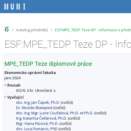
P
P
P
P
ř
ř
ř
ř
e
e
e
e
s
s
s
s
k
k
k
k
o
o
o
o
>
>
Katalog předmětů
ESF:MPE_TEDP Teze DP - Informace o před
č
č
č
č
i
i
i
i
ESF:MPE_TEDP Teze DP - Inf
t
t
t
t
n
n
n
n
a
a
a
a
h
h
o
p
MPE_TEDP Teze diplomové práce
o
l
b
a
r
a
s
t
Ekonomicko-správní fakulta
n
v
a
i
jaro 2024
í
i
h
č
Rozsah
l
č
k
0/2/0. 3 kr. Ukončení: z.
i
k
u
Vyučující
š
u
doc. Ing. Jan Čapek, Ph.D.
(cvičící)
t
Dr. Nicolás Blampied
(cvičící)
u
doc. Ing. Mgr. Lucie Coufalová, Ph.D. et Ph.D.
(cvičící)
Ing. Katarína Čellárová, Ph.D.
(cvičící)
Mgr. Hana Fitzová, Ph.D.
(cvičící)
doc. Luca Fumarco, PhD
(cvičící)