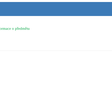
nformace o předmětu