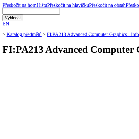
Přeskočit na horní lištu
Přeskočit na hlavičku
Přeskočit na obsah
Přesko
EN
>
Katalog předmětů
>
FI:PA213 Advanced Computer Graphics - Info
FI:PA213 Advanced Computer G