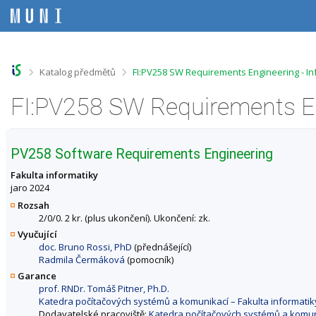
P
P
P
P
ř
ř
ř
ř
e
e
e
e
s
s
s
s
k
k
k
k
o
o
o
o
>
>
Katalog předmětů
FI:PV258 SW Requirements Engineering - I
č
č
č
č
i
i
i
i
FI:PV258 SW Requirements En
t
t
t
t
n
n
n
n
a
a
a
a
h
h
o
p
PV258 Software Requirements Engineering
o
l
b
a
r
a
s
t
Fakulta informatiky
n
v
a
i
jaro 2024
í
i
h
č
Rozsah
l
č
k
2/0/0. 2 kr. (plus ukončení). Ukončení: zk.
i
k
u
Vyučující
š
u
doc. Bruno Rossi, PhD
(přednášející)
t
Radmila Čermáková
(pomocník)
u
Garance
prof. RNDr. Tomáš Pitner, Ph.D.
Katedra počítačových systémů a komunikací – Fakulta informatik
Dodavatelské pracoviště:
Katedra počítačových systémů a komuni