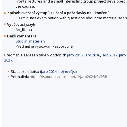
Frontal lectures and a small interesting group project developed 
the course;
Způsob ověření výstupů z učení a požadavky na ukončení
100 minutes examination with questions about the material seen
Vyučovací jazyk
Angličtina
Další komentáře
Studijní materiály
Předmět je vyučován každoročně.
Předmět je zařazen také v obdobích
jaro 2015
,
jaro 2016
,
jaro 2017
,
jaro
2027
.
Statistika zápisu (
jaro 2024
,
nejnovější
)
Permalink:
https://is.muni.cz/predmet/fi/jaro2024/PV258