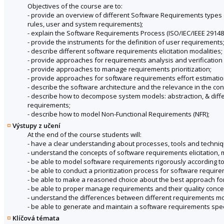
Objectives of the course are to:
- provide an overview of different Software Requirements types (
rules, user and system requirements);
- explain the Software Requirements Process (ISO/IEC/IEEE 29148
- provide the instruments for the definition of user requirements
- describe different software requirements elicitation modalities;
- provide approaches for requirements analysis and verification 
- provide approaches to manage requirements prioritization;
- provide approaches for software requirements effort estimatio
- describe the software architecture and the relevance in the co
- describe how to decompose system models: abstraction, & differ
requirements;
- describe how to model Non-Functional Requirements (NFR);
Výstupy z učení
At the end of the course students will:
- have a clear understanding about processes, tools and techni
- understand the concepts of software requirements elicitation, mo
- be able to model software requirements rigorously according t
- be able to conduct a prioritization process for software requir
- be able to make a reasoned choice about the best approach for
- be able to proper manage requirements and their quality conce
- understand the differences between different requirements mod
- be able to generate and maintain a software requirements spe
Klíčová témata