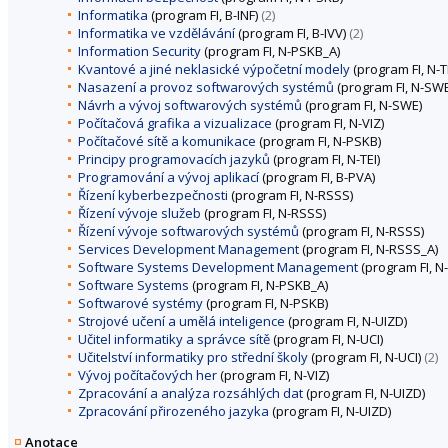
Informatika
(program FI, B-INF)
(2)
Informatika ve vzdělávání
(program FI, B-IVV)
(2)
Information Security
(program FI, N-PSKB_A)
Kvantové a jiné neklasické výpočetní modely
(program FI, N-T
Nasazení a provoz softwarových systémů
(program FI, N-SWE
Návrh a vývoj softwarových systémů
(program FI, N-SWE)
Počítačová grafika a vizualizace
(program FI, N-VIZ)
Počítačové sítě a komunikace
(program FI, N-PSKB)
Principy programovacích jazyků
(program FI, N-TEI)
Programování a vývoj aplikací
(program FI, B-PVA)
Řízení kyberbezpečnosti
(program FI, N-RSSS)
Řízení vývoje služeb
(program FI, N-RSSS)
Řízení vývoje softwarových systémů
(program FI, N-RSSS)
Services Development Management
(program FI, N-RSSS_A)
Software Systems Development Management
(program FI, N
Software Systems
(program FI, N-PSKB_A)
Softwarové systémy
(program FI, N-PSKB)
Strojové učení a umělá inteligence
(program FI, N-UIZD)
Učitel informatiky a správce sítě
(program FI, N-UCI)
Učitelství informatiky pro střední školy
(program FI, N-UCI)
(2)
Vývoj počítačových her
(program FI, N-VIZ)
Zpracování a analýza rozsáhlých dat
(program FI, N-UIZD)
Zpracování přirozeného jazyka
(program FI, N-UIZD)
Anotace