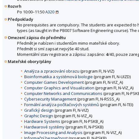
Rozvrh
Po 10:00–11:50
A320
Předpoklady
No prerequisites are compulsory. The students are expected t
types (as taught in the PB007 Software Engineering course). The c
Omezení zápisu do předmětu
Předmět je nabízen i studentům mimo mateřské obory.
Předmět si smí zapsat nejvýše 40 stud.
Momentální stav registrace a zápisu: zapsáno:
4
/40, pouze zareg
Mateřské obory/plány
Analýza a zpracování obrazu
(program FI, N-VIZ)
Bioinformatika a systémová biologie
(program FI, N-UIZD)
Computer Games Development
(program FI, N-VIZ_A)
Computer Graphics and Visualization
(program FI, N-VIZ_A)
Computer Networks and Communications
(program FI, N-PSK
Cybersecurity Management
(program FI, N-RSSS_A)
Formální analýza počítačových systémů
(program FI, N-TEI)
Grafický design
(program FI, N-VIZ)
Graphic Design
(program FI, N-VIZ_A)
Hardware Systems
(program FI, N-PSKB_A)
Hardwarové systémy
(program FI, N-PSKB)
Image Processing and Analysis
(program FI, N-VIZ_A)
Informační bezpečnost
(program FI, N-PSKB)