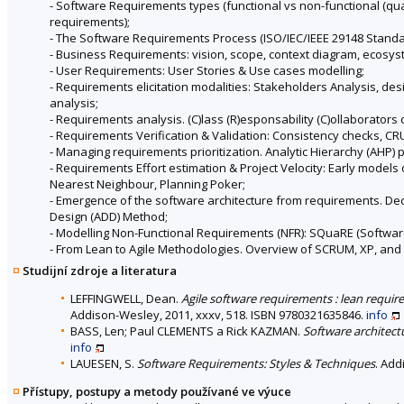
- Software Requirements types (functional vs non-functional (qua
requirements);
- The Software Requirements Process (ISO/IEC/IEEE 29148 Standa
- Business Requirements: vision, scope, context diagram, ecosyst
- User Requirements: User Stories & Use cases modelling;
- Requirements elicitation modalities: Stakeholders Analysis, des
analysis;
- Requirements analysis. (C)lass (R)esponsability (C)ollaborator
- Requirements Verification & Validation: Consistency checks, CR
- Managing requirements prioritization. Analytic Hierarchy (AHP)
- Requirements Effort estimation & Project Velocity: Early models
Nearest Neighbour, Planning Poker;
- Emergence of the software architecture from requirements. Dec
Design (ADD) Method;
- Modelling Non-Functional Requirements (NFR): SQuaRE (Softwar
- From Lean to Agile Methodologies. Overview of SCRUM, XP, and 
Studijní zdroje a literatura
LEFFINGWELL, Dean.
Agile software requirements : lean requir
Addison-Wesley, 2011, xxxv, 518. ISBN 9780321635846.
info
BASS, Len; Paul CLEMENTS a Rick KAZMAN.
Software architectu
info
LAUESEN, S.
Software Requirements: Styles & Techniques
. Add
Přístupy, postupy a metody používané ve výuce