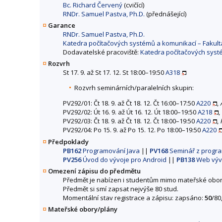
Bc. Richard Červený
(cvičící)
RNDr. Samuel Pastva, Ph.D.
(přednášející)
Garance
RNDr. Samuel Pastva, Ph.D.
Katedra počítačových systémů a komunikací – Fakult
Dodavatelské pracoviště:
Katedra počítačových systé
Rozvrh
St 17. 9. až St 17. 12. St 18:00–19:50
A318
Rozvrh seminárních/paralelních skupin:
PV292/01: Čt 18. 9. až Čt 18. 12. Čt 16:00–17:50
A220
,
PV292/02: Út 16. 9. až Út 16. 12. Út 18:00–19:50
A218
,
PV292/03: Čt 18. 9. až Čt 18. 12. Čt 18:00–19:50
A220
,
PV292/04: Po 15. 9. až Po 15. 12. Po 18:00–19:50
A220
Předpoklady
PB162
Programování Java
||
PV168
Seminář z progra
PV256
Úvod do vývoje pro Android
||
PB138
Web vývo
Omezení zápisu do předmětu
Předmět je nabízen i studentům mimo mateřské obor
Předmět si smí zapsat nejvýše 80 stud.
Momentální stav registrace a zápisu: zapsáno:
50
/80
Mateřské obory/plány