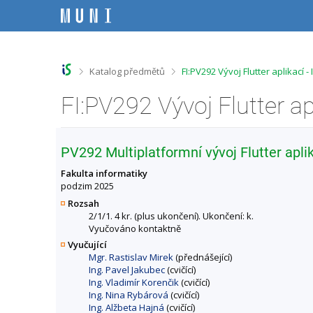
P
P
P
P
ř
ř
ř
ř
e
e
e
e
s
s
s
s
k
k
k
k
o
o
o
o
>
>
Katalog předmětů
FI:PV292 Vývoj Flutter aplikací
č
č
č
č
i
i
i
i
FI:PV292 Vývoj Flutter a
t
t
t
t
n
n
n
n
a
a
a
a
h
h
o
p
PV292 Multiplatformní vývoj Flutter apli
o
l
b
a
r
a
s
t
Fakulta informatiky
n
v
a
i
podzim 2025
í
i
h
č
Rozsah
l
č
k
2/1/1. 4 kr. (plus ukončení). Ukončení: k.
i
k
u
Vyučováno kontaktně
š
u
Vyučující
t
Mgr. Rastislav Mirek
(přednášející)
u
Ing. Pavel Jakubec
(cvičící)
Ing. Vladimír Korenčik
(cvičící)
Ing. Nina Rybárová
(cvičící)
Ing. Alžbeta Hajná
(cvičící)