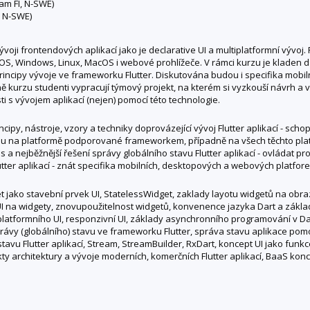
am FI, N-SWE)
, N-SWE)
oji frontendových aplikací jako je declarative UI a multiplatformní vývoj.
OS, Windows, Linux, MacOS i webové prohlížeče. V rámci kurzu je kladen dů
rincipy vývoje ve frameworku Flutter. Diskutována budou i specifika mobi
ě kurzu studenti vypracují týmový projekt, na kterém si vyzkouší návrh a v
i s vývojem aplikací (nejen) pomocí této technologie.
ncipy, nástroje, vzory a techniky doprovázející vývoj Flutter aplikací - 
nou na platformě podporované frameworkem, případně na všech těchto plat
s a nejběžnější řešení správy globálního stavu Flutter aplikací - ovládat p
tter aplikací - znát specifika mobilních, desktopových a webových platfor
t jako stavební prvek UI, StatelessWidget, zaklady layotu widgetů na obr
na widgety, znovupoužitelnost widgetů, konvenence jazyka Dart a základy a
tiplatformního UI, responzivní UI, základy asynchronního programování v Da
právy (globálního) stavu ve frameworku Flutter, správa stavu aplikace po
a stavu Flutter aplikací, Stream, StreamBuilder, RxDart, koncept UI jako fu
ty architektury a vývoje moderních, komerčních Flutter aplikací, BaaS konce