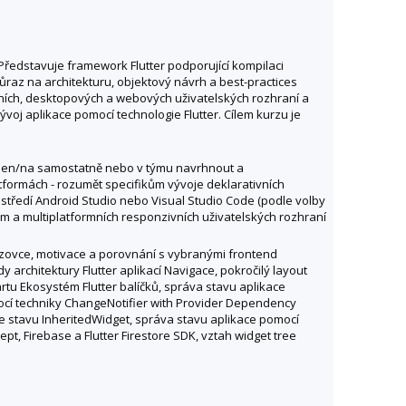
 Představuje framework Flutter podporující kompilaci
raz na architekturu, objektový návrh a best-practices
lních, desktopových a webových uživatelských rozhraní a
ývoj aplikace pomocí technologie Flutter. Cílem kurzu je
schopen/na samostatně nebo v týmu navrhnout a
formách - rozumět specifikům vývoje deklarativních
rostředí Android Studio nebo Visual Studio Code (podle volby
em a multiplatformních responzivních uživatelských rozhraní
azovce, motivace a porovnání s vybranými frontend
rchitektury Flutter aplikací Navigace, pokročilý layout
rtu Ekosystém Flutter balíčků, správa stavu aplikace
mocí techniky ChangeNotifier with Provider Dependency
nkce stavu InheritedWidget, správa stavu aplikace pomocí
pt, Firebase a Flutter Firestore SDK, vztah widget tree