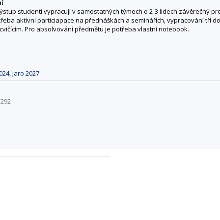
ní
 výstup studenti vypracují v samostatných týmech o 2-3 lidech závěrečný pro
 třeba aktivní particiapace na přednáškách a seminářích, vypracování tří
cvičícím. Pro absolvování předmětu je potřeba vlastní notebook.
024
,
jaro 2027
.
V292