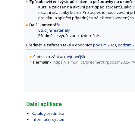
Způsob ověření výstupů z učení a požadavky na ukonče
Kurz je založen na aktivní participaci studentů. Jako
ostatní účastníky kurzu. Pro úspěšné absolvování je
projektu a splnění případných náležitostí uvedených 
Další komentáře
Studijní materiály
Předmět je vyučován každoročně.
Předmět je zařazen také v obdobích
podzim 2023
,
podzim 2
Statistika zápisu (
nejnovější
)
Permalink:
https://is.muni.cz/predmet/fi/podzim2025/P
Další aplikace
Katalog předmětů
Informační systém