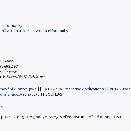
a informatiky
mů a komunikací – Fakulta informatiky
A. Hajná
P. Jakubec
R. Červený
,
V. Korenčik, N. Rybárová
mování v jazyce Java
||
PA165
Java Enterprise Applications
||
PB178
Úvod 
j a značkovací jazyky
||
SOUHLAS
y.
, pouze zareg.:
1
/80, pouze zareg. s předností (mateřské obory):
1
/80