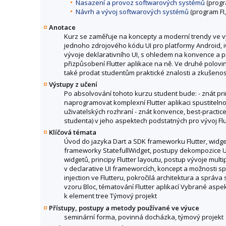
Nasazení a provoz softwarových systémů
(progr
Návrh a vývoj softwarových systémů
(program FI
Anotace
Kurz se zaměřuje na koncepty a moderní trendy ve výv
jednoho zdrojového kódu UI pro platformy Android, i
vývoje deklarativního UI, s ohledem na konvence a p
přizpůsobení Flutter aplikace na ně. Ve druhé polovin
také prodat studentům praktické znalosti a zkušenost
Výstupy z učení
Po absolvování tohoto kurzu student bude: - znát pri
naprogramovat komplexní Flutter aplikaci spustitel
uživatelských rozhraní - znát konvence, best-practice
studenta) v jeho aspektech podstatných pro vývoj Flu
Klíčová témata
Úvod do jazyka Dart a SDK frameworku Flutter, widge
frameworky StatefullWidget, postupy dekompozice UI 
widgetů, principy Flutter layoutu, postup vývoje mul
v declarative UI frameworcích, koncept a možnosti s
injection ve Flutteru, pokročilá architektura a správ
vzoru Bloc, tématování Flutter aplikací Vybrané aspek
k element tree Týmový projekt
Přístupy, postupy a metody používané ve výuce
seminární forma, povinná docházka, týmový projekt