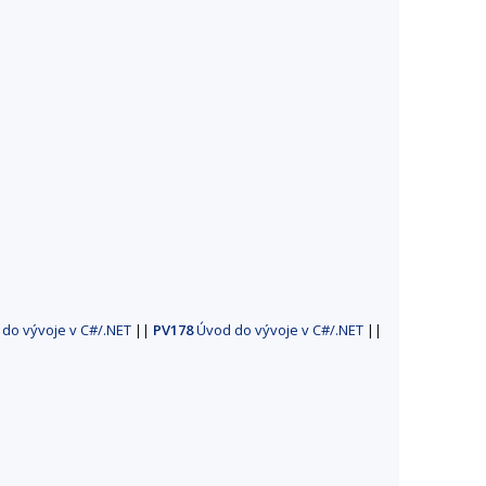
do vývoje v C#/.NET
||
PV178
Úvod do vývoje v C#/.NET
||