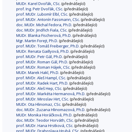
MUDr. Karel Dvořák, CSc.
(přednášející)
prof. Ing. Petr Dvořák, CSc.
(přednášející)
prof. MUDr. Lubomír Elbl, CSc.
(přednášející)
prof. MUDr. Antonín Fassmann, CSc.
(přednášející)
doc. MUDr. Michal Fedora, Ph.D.
(přednášející)
doc. MUDr. Jindřich Fiala, CSc.
(přednášející)
MUDr. Blanka Fischerová, Ph.D.
(přednášející)
Mgr. Martin Forejt, Ph.D.
(přednášející)
prof. MUDr. Tomáš Freiberger, Ph.D.
(přednášející)
MUDr. Renata Gaillyová, Ph.D.
(přednášející)
prof. MUDr. Petr Gál, Ph.D.
(přednášející)
prof. MUDr. Roman Gál, Ph.D.
(přednášející)
prof. MUDr. Roman Hájek, CSc.
(přednášející)
MUDr. Marek Hakl, Ph.D.
(přednášející)
prof. MVDr. Aleš Hampl, CSc.
(přednášející)
prof. MUDr. Radek Hart, Ph.D.
(přednášející)
prof. MUDr. Aleš Hep, CSc.
(přednášející)
prof. MUDr. Markéta Hermanová, Ph.D.
(přednášející)
prof. MUDr. Miroslav Hirt, CSc.
(přednášející)
MUDr. Ota Hlinomaz, CSc.
(přednášející)
doc. MUDr. Zuzana Hlinomazová, Ph.D.
(přednášející)
MUDr. Monika Horáčková, Ph.D.
(přednášející)
doc. MUDr. Teodor Horváth, CSc.
(přednášející)
prof. MUDr. Hana Hrstková, CSc.
(přednášející)
prof. MUDr. Drahoslava Hrubá, CSc.
(přednášející)