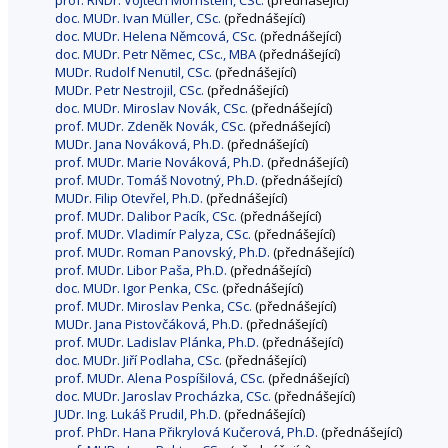
prof. RNDr. Vojtěch Mornstein, CSc.
(přednášející)
doc. MUDr. Ivan Müller, CSc.
(přednášející)
doc. MUDr. Helena Němcová, CSc.
(přednášející)
doc. MUDr. Petr Němec, CSc., MBA
(přednášející)
MUDr. Rudolf Nenutil, CSc.
(přednášející)
MUDr. Petr Nestrojil, CSc.
(přednášející)
doc. MUDr. Miroslav Novák, CSc.
(přednášející)
prof. MUDr. Zdeněk Novák, CSc.
(přednášející)
MUDr. Jana Nováková, Ph.D.
(přednášející)
prof. MUDr. Marie Nováková, Ph.D.
(přednášející)
prof. MUDr. Tomáš Novotný, Ph.D.
(přednášející)
MUDr. Filip Otevřel, Ph.D.
(přednášející)
prof. MUDr. Dalibor Pacík, CSc.
(přednášející)
prof. MUDr. Vladimír Palyza, CSc.
(přednášející)
prof. MUDr. Roman Panovský, Ph.D.
(přednášející)
prof. MUDr. Libor Paša, Ph.D.
(přednášející)
doc. MUDr. Igor Penka, CSc.
(přednášející)
prof. MUDr. Miroslav Penka, CSc.
(přednášející)
MUDr. Jana Pistovčáková, Ph.D.
(přednášející)
prof. MUDr. Ladislav Plánka, Ph.D.
(přednášející)
doc. MUDr. Jiří Podlaha, CSc.
(přednášející)
prof. MUDr. Alena Pospíšilová, CSc.
(přednášející)
doc. MUDr. Jaroslav Procházka, CSc.
(přednášející)
JUDr. Ing. Lukáš Prudil, Ph.D.
(přednášející)
prof. PhDr. Hana Přikrylová Kučerová, Ph.D.
(přednášející)