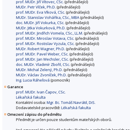
prof. MUDr. Jiří Vítovec, CSc.
(přednášející)
MUDr. Petr Vlček, Ph.D.
(přednášející)
prof. MUDr. Eva Vlková, CSc.
(přednášející)
MUDr. Stanislav Voháňka, CSc., MBA
(přednášející)
doc. MUDr. Jiří Vokurka, CSc.
(přednášející)
MUDr. Jitka Vokurková, Ph.D.
(přednášející)
prof. MUDr. Jindřich Vomela, CSc., LL.M.
(přednášející)
prof. MUDr. Miroslav Votava, CSc.
(přednášející)
prof. MUDr. Rostislav Vyzula, CSc.
(přednášející)
MUDr. Robert Wagner, Ph.D.
(přednášející)
prof. MUDr. Pavel Weber, CSc.
(přednášející)
prof. MUDr. Jan Wechsler, CSc.
(přednášející)
doc. MUDr. Vladimír Zbořil, CSc.
(přednášející)
MUDr. Michal Zelený, Ph.D.
(přednášející)
MUDr. Václav Zvoníček, Ph.D.
(přednášející)
Ing. Lucia Ráheľová
(pomocník)
Garance
prof. MUDr. Ivan Čapov, CSc.
Lékařská fakulta
Kontaktní osoba:
Mgr. Bc. Tomáš Navrátil, DiS.
Dodavatelské pracoviště:
Lékařská fakulta
Omezení zápisu do předmětu
Předmět je určen pouze studentům mateřských oborů.