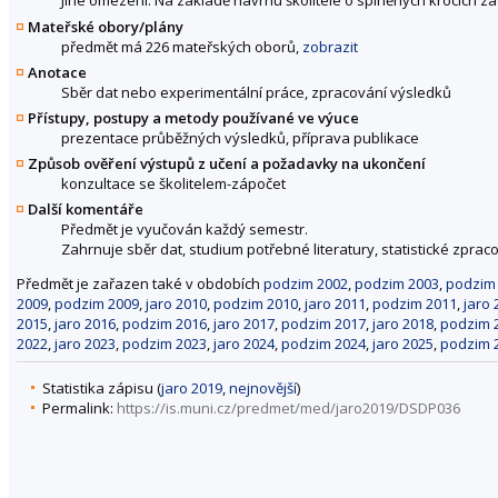
Jiné omezení: Na základě návrhu školitele o splněných krocích z
Mateřské obory/plány
předmět má 226 mateřských oborů,
zobrazit
Anotace
Sběr dat nebo experimentální práce, zpracování výsledků
Přístupy, postupy a metody používané ve výuce
prezentace průběžných výsledků, příprava publikace
Způsob ověření výstupů z učení a požadavky na ukončení
konzultace se školitelem-zápočet
Další komentáře
Předmět je vyučován každý semestr.
Zahrnuje sběr dat, studium potřebné literatury, statistické zpraco
Předmět je zařazen také v obdobích
podzim 2002
,
podzim 2003
,
podzim
2009
,
podzim 2009
,
jaro 2010
,
podzim 2010
,
jaro 2011
,
podzim 2011
,
jaro 
2015
,
jaro 2016
,
podzim 2016
,
jaro 2017
,
podzim 2017
,
jaro 2018
,
podzim 
2022
,
jaro 2023
,
podzim 2023
,
jaro 2024
,
podzim 2024
,
jaro 2025
,
podzim 
Statistika zápisu (
jaro 2019
,
nejnovější
)
Permalink:
https://is.muni.cz/predmet/med/jaro2019/DSDP036