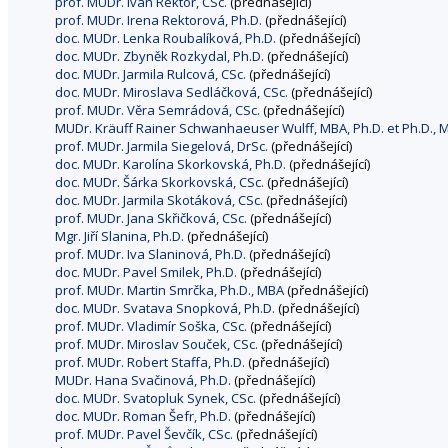
prof. MUDr. Ivan Rektor, CSc.
(přednášející)
prof. MUDr. Irena Rektorová, Ph.D.
(přednášející)
doc. MUDr. Lenka Roubalíková, Ph.D.
(přednášející)
doc. MUDr. Zbyněk Rozkydal, Ph.D.
(přednášející)
doc. MUDr. Jarmila Rulcová, CSc.
(přednášející)
doc. MUDr. Miroslava Sedláčková, CSc.
(přednášející)
prof. MUDr. Věra Semrádová, CSc.
(přednášející)
MUDr. Kräuff Rainer Schwanhaeuser Wulff, MBA, Ph.D. et Ph.D., M
prof. MUDr. Jarmila Siegelová, DrSc.
(přednášející)
doc. MUDr. Karolína Skorkovská, Ph.D.
(přednášející)
doc. MUDr. Šárka Skorkovská, CSc.
(přednášející)
doc. MUDr. Jarmila Skotáková, CSc.
(přednášející)
prof. MUDr. Jana Skřičková, CSc.
(přednášející)
Mgr. Jiří Slanina, Ph.D.
(přednášející)
prof. MUDr. Iva Slaninová, Ph.D.
(přednášející)
doc. MUDr. Pavel Smilek, Ph.D.
(přednášející)
prof. MUDr. Martin Smrčka, Ph.D., MBA
(přednášející)
doc. MUDr. Svatava Snopková, Ph.D.
(přednášející)
prof. MUDr. Vladimír Soška, CSc.
(přednášející)
prof. MUDr. Miroslav Souček, CSc.
(přednášející)
prof. MUDr. Robert Staffa, Ph.D.
(přednášející)
MUDr. Hana Svačinová, Ph.D.
(přednášející)
doc. MUDr. Svatopluk Synek, CSc.
(přednášející)
doc. MUDr. Roman Šefr, Ph.D.
(přednášející)
prof. MUDr. Pavel Ševčík, CSc.
(přednášející)