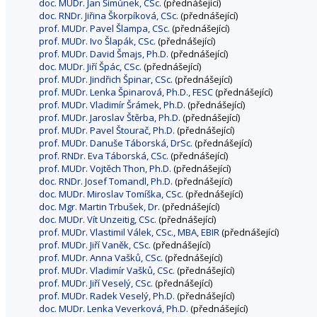
doc. MUDr. Jan Šimůnek, CSc.
(přednášející)
doc. RNDr. Jiřina Škorpíková, CSc.
(přednášející)
prof. MUDr. Pavel Šlampa, CSc.
(přednášející)
prof. MUDr. Ivo Šlapák, CSc.
(přednášející)
prof. MUDr. David Šmajs, Ph.D.
(přednášející)
doc. MUDr. Jiří Špác, CSc.
(přednášející)
prof. MUDr. Jindřich Špinar, CSc.
(přednášející)
prof. MUDr. Lenka Špinarová, Ph.D., FESC
(přednášející)
prof. MUDr. Vladimír Šrámek, Ph.D.
(přednášející)
prof. MUDr. Jaroslav Štěrba, Ph.D.
(přednášející)
prof. MUDr. Pavel Štourač, Ph.D.
(přednášející)
prof. MUDr. Danuše Táborská, DrSc.
(přednášející)
prof. RNDr. Eva Táborská, CSc.
(přednášející)
prof. MUDr. Vojtěch Thon, Ph.D.
(přednášející)
doc. RNDr. Josef Tomandl, Ph.D.
(přednášející)
doc. MUDr. Miroslav Tomíška, CSc.
(přednášející)
doc. Mgr. Martin Trbušek, Dr.
(přednášející)
doc. MUDr. Vít Unzeitig, CSc.
(přednášející)
prof. MUDr. Vlastimil Válek, CSc., MBA, EBIR
(přednášející)
prof. MUDr. Jiří Vaněk, CSc.
(přednášející)
prof. MUDr. Anna Vašků, CSc.
(přednášející)
prof. MUDr. Vladimír Vašků, CSc.
(přednášející)
prof. MUDr. Jiří Veselý, CSc.
(přednášející)
prof. MUDr. Radek Veselý, Ph.D.
(přednášející)
doc. MUDr. Lenka Veverková, Ph.D.
(přednášející)