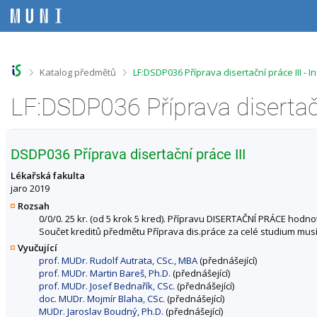
P
P
P
P
ř
ř
ř
ř
e
e
e
e
s
s
s
s
k
k
k
k
o
o
o
o
>
>
Katalog předmětů
LF:DSDP036 Příprava disertační práce III -
č
č
č
č
i
i
i
i
LF:DSDP036 Příprava disertač
t
t
t
t
n
n
n
n
a
a
a
a
h
h
o
p
DSDP036 Příprava disertační práce III
o
l
b
a
r
a
s
t
Lékařská fakulta
n
v
a
i
jaro 2019
í
i
h
č
Rozsah
l
č
k
0/0/0. 25 kr. (od 5 krok 5 kred). Přípravu DISERTAČNÍ PRÁCE hodno
i
k
u
Součet kreditů předmětu Příprava dis.práce za celé studium musí 
š
u
Vyučující
t
prof. MUDr. Rudolf Autrata, CSc., MBA
(přednášející)
u
prof. MUDr. Martin Bareš, Ph.D.
(přednášející)
prof. MUDr. Josef Bednařík, CSc.
(přednášející)
doc. MUDr. Mojmír Blaha, CSc.
(přednášející)
MUDr. Jaroslav Boudný, Ph.D.
(přednášející)