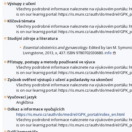
Výstupy z učení
Všechny podrobné informace naleznete na výukovém portálu: htt
is on our learnig portal: https://is.muni.cz/auth/do/med/el/GPK_
Klíčová témata
Všechny podrobné informace naleznete na výukovém portálu: htt
is on our learnig portal: https://is.muni.cz/auth/do/med/el/GPK
Studijní zdroje a literatura
Essential obstetrics and gynaecology
. Edited by Ian M. Symon
Livingstone, 2013, x, 437. ISBN 9780702030680.
info
Přístupy, postupy a metody používané ve výuce
Všechny podrobné informace naleznete na výukovém portálu: htt
is on our learnig portal: https://is.muni.cz/auth/do/med/el/GPK_
Způsob ověření výstupů z učení a požadavky na ukončení
Všechny podrobné informace naleznete na výukovém portálu: htt
is on our learnig portal: https://is.muni.cz/auth/do/med/el/GPK_
Vyučovací jazyk
Angličtina
Odkaz a informace vyučujících
https://is.muni.cz/auth/do/med/el/GPK_portal/index_en.html
Všechny podrobné informace naleznete na výukovém portálu: htt
is on our learnig portal: https://is.muni.cz/auth/do/med/el/GPK_
Další komentáře