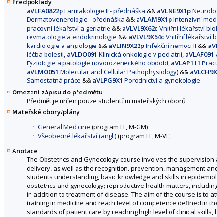
Předpoklady
aVLFA0822p
Farmakologie II - přednáška
&&
aVLNE9X1p
Neurolog
Dermatovenerologie - přednáška
&&
aVLAM9X1p
Intenzivní med
pracovní lékařství a geriatrie
&&
aVLVL9X62c
Vnitřní lékařství bl
revmatologie a endokrinologie
&&
aVLVL9X64c
Vnitřní lékařství 
kardiologie a angiologie
&&
aVLIN9X22p
Infekční nemoci II
&&
aV
léčba bolesti
,
aVLDO091
Klinická onkologie v pediatrii
,
aVLAF091
Fyziologie a patologie novorozeneckého období
,
aVLAP111
Practi
aVLMO051
Molecular and Cellular Pathophysiology
) &&
aVLCH9X
Samostatná práce
&&
aVLPG9X1
Porodnictví a gynekologie
Omezení zápisu do předmětu
Předmět je určen pouze studentům mateřských oborů.
Mateřské obory/plány
General Medicine
(program LF, M-GM)
Všeobecné lékařství (angl.)
(program LF, M-VL)
Anotace
The Obstetrics and Gynecology course involves the supervision
delivery, as well as the recognition, prevention, management an
students understanding, basic knowledge and skills in epidemio
obstetrics and gynecology; reproductive health matters, includin
in addition to treatment of disease. The aim of the course is to 
training in medicine and reach level of competence defined in th
standards of patient care by reaching high level of clinical skills,