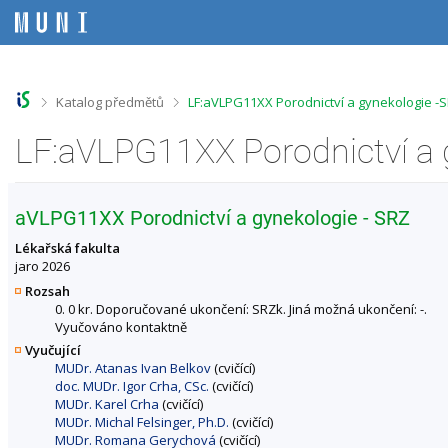
P
P
P
P
ř
ř
ř
ř
e
e
e
e
s
s
s
s
k
k
k
k
o
o
o
o
>
>
Katalog předmětů
LF:aVLPG11XX Porodnictví a gynekologie -
č
č
č
č
i
i
i
i
t
t
t
t
n
n
n
n
a
a
a
a
h
h
o
p
aVLPG11XX Porodnictví a gynekologie - SRZ
o
l
b
a
r
a
s
t
Lékařská fakulta
n
v
a
i
jaro 2026
í
i
h
č
Rozsah
l
č
k
0. 0 kr. Doporučované ukončení: SRZk. Jiná možná ukončení: -.
i
k
u
Vyučováno kontaktně
š
u
Vyučující
t
MUDr. Atanas Ivan Belkov
(cvičící)
u
doc. MUDr. Igor Crha, CSc.
(cvičící)
MUDr. Karel Crha
(cvičící)
MUDr. Michal Felsinger, Ph.D.
(cvičící)
MUDr. Romana Gerychová
(cvičící)