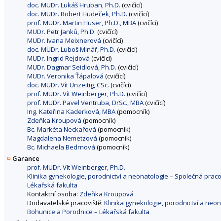
doc. MUDr. Lukáš Hruban, Ph.D.
(cvičící)
doc. MUDr. Robert Hudeček, Ph.D.
(cvičící)
prof. MUDr. Martin Huser, Ph.D., MBA
(cvičící)
MUDr. Petr Janků, Ph.D.
(cvičící)
MUDr. Ivana Meixnerová
(cvičící)
doc. MUDr. Luboš Minář, Ph.D.
(cvičící)
MUDr. Ingrid Rejdová
(cvičící)
MUDr. Dagmar Seidlová, Ph.D.
(cvičící)
MUDr. Veronika Ťápalová
(cvičící)
doc. MUDr. Vít Unzeitig, CSc.
(cvičící)
prof. MUDr. Vít Weinberger, Ph.D.
(cvičící)
prof. MUDr. Pavel Ventruba, DrSc., MBA
(cvičící)
Ing. Kateřina Kaderková, MBA
(pomocník)
Zdeňka Kroupová
(pomocník)
Bc. Markéta Neckařová
(pomocník)
Magdalena Nemetzová
(pomocník)
Bc. Michaela Bedrnová
(pomocník)
Garance
prof. MUDr. Vít Weinberger, Ph.D.
Klinika gynekologie, porodnictví a neonatologie – Společná praco
Lékařská fakulta
Kontaktní osoba:
Zdeňka Kroupová
Dodavatelské pracoviště:
Klinika gynekologie, porodnictví a neo
Bohunice a Porodnice – Lékařská fakulta