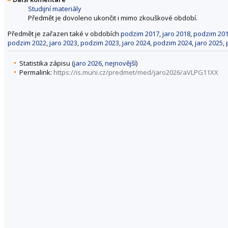
Studijní materiály
Předmět je dovoleno ukončit i mimo zkouškové období.
Předmět je zařazen také v obdobích
podzim 2017
,
jaro 2018
,
podzim 20
podzim 2022
,
jaro 2023
,
podzim 2023
,
jaro 2024
,
podzim 2024
,
jaro 2025
,
Statistika zápisu (
jaro 2026
,
nejnovější
)
Permalink:
https://is.muni.cz/predmet/med/jaro2026/aVLPG11XX