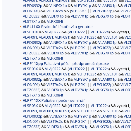
VLAF091
,
VLAL081
,
VLKF091
) &&
VLPD1033c
&&
VLVL101
&&
VL
VLPD0932p
&&
VLNE9X1p
&&
VLPY9X1p
&&
VLAM9X1p
&&
VLC
VLON091
) &&
VLET9x2s
&& (
VLPG9X1
||
VLPG1022p
) &&
VLVL7
VLTZ0833
) &&
VLDI7X1p
&&
VLDV7X1p
&&
VLKG7X1p
&&
VLOR
VLST7X1p
&&
VLPX084t
VLPL11XX
Praktické lékařství a geriatrie
VLSP03X
&&
VLAJ0222
&& (
VLLT0222
||
VLLT0222s
) && vycet(1,
VLAF091
,
VLAL081
,
VLKF091
) &&
VLPD1033c
&&
VLVL101
&&
VL
VLPD0932p
&&
VLNE9X1p
&&
VLPY9X1p
&&
VLAM9X1p
&&
VLC
VLON091
) &&
VLET9x2s
&& (
VLPG9X1
||
VLPG1022p
) &&
VLVL7
VLTZ0833
) &&
VLDI7X1p
&&
VLDV7X1p
&&
VLKG7X1p
&&
VLOR
VLST7X1p
&&
VLPX084t
VLPP11Xpp
Paliativní péče - předpromoční praxe
VLSP03X
&&
VLAJ0222
&& (
VLLT0222
||
VLLT0222s
) && vycet(1,
VLAF091
,
VLAL081
,
VLKF091
) &&
VLPD1033c
&&
VLVL101
&&
VL
VLPD0932p
&&
VLNE9X1p
&&
VLPY9X1p
&&
VLAM9X1p
&&
VLC
VLON091
) &&
VLET9x2s
&& (
VLPG9X1
||
VLPG1022p
) &&
VLVL7
VLTZ0833
) &&
VLDI7X1p
&&
VLDV7X1p
&&
VLKG7X1p
&&
VLOR
VLST7X1p
&&
VLPX084t
VLPP11XX
Paliativní péče - seminář
VLSP03X
&&
VLAJ0222
&& (
VLLT0222
||
VLLT0222s
) && vycet(1,
VLAF091
,
VLAL081
,
VLKF091
) &&
VLPD1033c
&&
VLVL101
&&
VL
VLPD0932p
&&
VLNE9X1p
&&
VLPY9X1p
&&
VLAM9X1p
&&
VLC
VLON091
) &&
VLET9x2s
&& (
VLPG9X1
||
VLPG1022p
) &&
VLVL7
VLTZ0833
) &&
VLDI7X1p
&&
VLDV7X1p
&&
VLKG7X1p
&&
VLOR