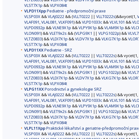
VLST7X1p
&&
VLPX084t
VLPD11Xpp
Pediatrie - předpromoční praxe
VLSP03X
&&
VLAJ0222
&& (
VLLT0222
||
VLLT0222s
)&&vycet(1,
VLAF091
,
VLAL081
,
VLKF091
) &&
VLPD1033c
&&
VLVL101
&&
VL
VLPD0932p
&&
VLNE9X1p
&&
VLPY9X1p
&&
VLAM9X1p
&&
VLC
VLON091
) &&
VLET9x2s
&& (
VLPG9X1
||
VLPG1022p
) &&
VLVL7
VLTZ0833
) &&
VLDI7X1p
&&
VLDV7X1p
&&
VLKG7X1p
&&
VLOR
VLST7X1p
&&
VLPX084t
VLPD11XX
Pediatrie - SRZ
VLSP03X
&&
VLAJ0222
&& (
VLLT0222
||
VLLT0222s
) && vycet(1,
VLAF091
,
VLAL081
,
VLKF091
) &&
VLPD1033c
&&
VLVL101
&&
VL
VLPD0932p
&&
VLNE9X1p
&&
VLPY9X1p
&&
VLAM9X1p
&&
VLC
VLON091
) &&
VLET9x2s
&& (
VLPG9X1
||
VLPG1022p
) &&
VLVL7
VLTZ0833
) &&
VLDI7X1p
&&
VLDV7X1p
&&
VLKG7X1p
&&
VLOR
VLST7X1p
&&
VLPX084t
VLPG11XX
Porodnictví a gynekologie SRZ
VLSP03X
&&
VLAJ0222
&& (
VLLT0222
||
VLLT0222s
) && vycet(1,
VLAF091
,
VLAL081
,
VLKF091
) &&
VLPD1033c
&&
VLVL101
&&
VL
VLPD0932p
&&
VLNE9X1p
&&
VLPY9X1p
&&
VLAM9X1p
&&
VLC
VLON091
) &&
VLET9x2s
&& (
VLPG9X1
||
VLPG1022p
) &&
VLVL7
VLTZ0833
) &&
VLDI7X1p
&&
VLDV7X1p
&&
VLKG7X1p
&&
VLOR
VLST7X1p
&&
VLPX084t
VLPL11Xpp
Praktické lékařství a geriatrie-předpromoční prax
VLSP03X
&&
VLAJ0222
&& (
VLLT0222
||
VLLT0222s
) && vycet(1,