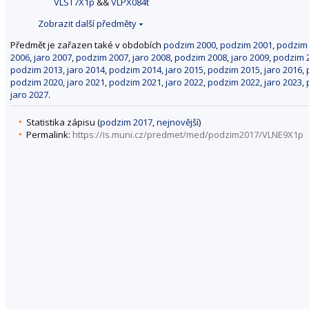
VLST7X1p
&&
VLPX084t
Zobrazit další předměty
Předmět je zařazen také v obdobích
podzim 2000
,
podzim 2001
,
podzim
2006
,
jaro 2007
,
podzim 2007
,
jaro 2008
,
podzim 2008
,
jaro 2009
,
podzim 
podzim 2013
,
jaro 2014
,
podzim 2014
,
jaro 2015
,
podzim 2015
,
jaro 2016
,
podzim 2020
,
jaro 2021
,
podzim 2021
,
jaro 2022
,
podzim 2022
,
jaro 2023
,
jaro 2027
.
Statistika zápisu (
podzim 2017
,
nejnovější
)
Permalink:
https://is.muni.cz/predmet/med/podzim2017/VLNE9X1p