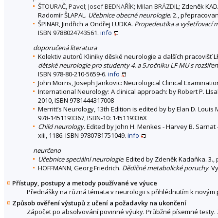
ŠTOURAČ, Pavel
;
Josef BEDNAŘÍK
;
Milan BRÁZDIL
; Zdeněk KA
Radomír ŠLAPAL.
Učebnice obecné neurologie
. 2., přepracova
ŠPINAR, Jindřich a Ondřej LUDKA.
Propedeutika a vyšetřovací 
ISBN 9788024743561.
info
doporučená literatura
Kolektiv autorů Kliniky děské neurologie a dalších pracovišť L
dětské neurologie pro studenty 4. a 5.ročníku LF MU s rozšíře
ISBN 978-80-210-5659-6.
info
John Morris, Joseph Jankovic: Neurological Clinical Examinatio
International Neurology: A clinical approach: by Robert P. LIsa
2010, ISBN 9781444317008
Merritt’s Neurology, 13th Edition is edited by by Elan D. Lou
978-1451193367, ISBN-10: 145119336X
Child neurology
. Edited by John H. Menkes - Harvey B. Sarnat -
xiii, 1186. ISBN 9780781751049.
info
neurčeno
Učebnice speciální neurologie
. Edited by Zdeněk Kadaňka. 3.,
HOFFMANN, Georg Friedrich.
Dědičné metabolické poruchy
. V
Přístupy, postupy a metody používané ve výuce
Přednášky na různá témata v neurologii s přihlédnutím k novým
Způsob ověření výstupů z učení a požadavky na ukončení
Zápočet po absolvování povinné výuky. Průbžné písemné testy. 