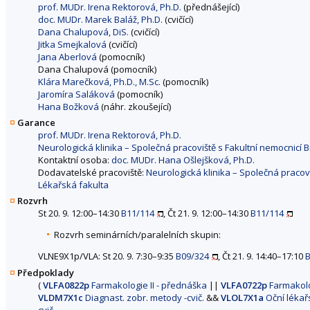
prof. MUDr. Irena Rektorová, Ph.D.
(přednášející)
doc. MUDr. Marek Baláž, Ph.D.
(cvičící)
Dana Chalupová, DiS.
(cvičící)
Jitka Smejkalová
(cvičící)
Jana Aberlová
(pomocník)
Dana Chalupová (pomocník)
Klára Marečková, Ph.D., M.Sc.
(pomocník)
Jaromíra Saláková
(pomocník)
Hana Božková
(náhr. zkoušející)
Garance
prof. MUDr. Irena Rektorová, Ph.D.
Neurologická klinika – Společná pracoviště s Fakultní nemocnicí
Kontaktní osoba:
doc. MUDr. Hana Ošlejšková, Ph.D.
Dodavatelské pracoviště:
Neurologická klinika – Společná pracov
Lékařská fakulta
Rozvrh
St 20. 9. 12:00–14:30
B11/114
, Čt 21. 9. 12:00–14:30
B11/114
Rozvrh seminárních/paralelních skupin:
VLNE9X1p/VLA: St 20. 9. 7:30–9:35
B09/324
, Čt 21. 9. 14:40–17:10
B
Předpoklady
(
VLFA0822p
Farmakologie II - přednáška
||
VLFA0722p
Farmakolo
VLDM7X1c
Diagnast. zobr. metody -cvič.
&&
VLOL7X1a
Oční lékařs
cvič.