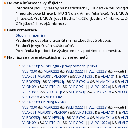
Odkaz a informace vyučujících
Informace jsou vyvěšeny na nástěnkách I., II. a dětské neurologic
1.neurologická klinika LF MU (FN u sv. Anny, Pekařská): Prof. MUD
Jihlavská): Prof. MUDr. Josef Bednařík, CSc., jbednar@fnbrno.cz 
Ošlejšková, hoslej@fnbrno.cz
Další komentáře
Studijní materiály
Předmět je dovoleno ukončit i mimo zkouškové období.
Předmět je vyučován každoročně.
Poznámka k periodicitě výuky: jenom v podzimním semestru.
Nachází se v prerekvizitách jiných předmětů
VLCH11Xpp
Chirurgie - předpromoční praxe
VLSP03X
&&
VLAJ0222
&& (
VLLT0222
||
VLLT0222s
) && vycet(1,
VLAF091
,
VLAL081
,
VLKF091
) &&
VLPD1033c
&&
VLVL101
&&
VL
VLPD0932p
&&
VLNE9X1p
&&
VLPY9X1p
&&
VLAM9X1p
&&
VLC
VLON091
) &&
VLET9x2s
&& (
VLPG9X1
||
VLPG1022p
) &&
VLVL7
VLTZ0833
) &&
VLDI7X1p
&&
VLDV7X1p
&&
VLKG7X1p
&&
VLOR
VLST7X1p
&&
VLPX084t
VLCH11XX
Chirurgie - SRZ
VLSP03X
&&
VLAJ0222
&& (
VLLT0222
||
VLLT0222s
) && vycet(1,
VLAF091
,
VLAL081
,
VLKF091
) &&
VLPD1033c
&&
VLVL101
&&
VL
VLPD0932p
&&
VLNE9X1p
&&
VLPY9X1p
&&
VLAM9X1p
&&
VLC
VLON091
) &&
VLET9x2s
&& (
VLPG9X1
||
VLPG1022p
) &&
VLVL7
VLTZ0833
) &&
VLDI7X1p
&&
VLDV7X1p
&&
VLKG7X1p
&&
VLOR