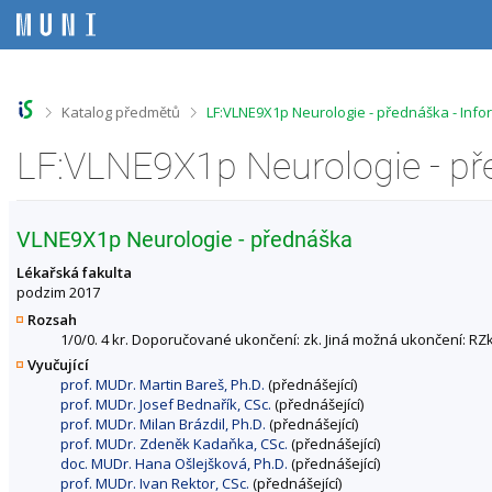
P
P
P
P
ř
ř
ř
ř
e
e
e
e
s
s
s
s
k
k
k
k
o
o
o
o
>
>
Katalog předmětů
LF:VLNE9X1p Neurologie - přednáška - Inf
č
č
č
č
i
i
i
i
LF:VLNE9X1p Neurologie - př
t
t
t
t
n
n
n
n
a
a
a
a
h
h
o
p
VLNE9X1p Neurologie - přednáška
o
l
b
a
r
a
s
t
Lékařská fakulta
n
v
a
i
podzim 2017
í
i
h
č
Rozsah
l
č
k
1/0/0. 4 kr. Doporučované ukončení: zk. Jiná možná ukončení: RZk
i
k
u
Vyučující
š
u
prof. MUDr. Martin Bareš, Ph.D.
(přednášející)
t
prof. MUDr. Josef Bednařík, CSc.
(přednášející)
u
prof. MUDr. Milan Brázdil, Ph.D.
(přednášející)
prof. MUDr. Zdeněk Kadaňka, CSc.
(přednášející)
doc. MUDr. Hana Ošlejšková, Ph.D.
(přednášející)
prof. MUDr. Ivan Rektor, CSc.
(přednášející)