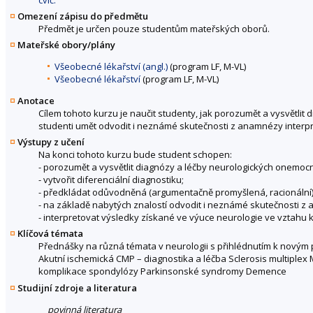
Omezení zápisu do předmětu
Předmět je určen pouze studentům mateřských oborů.
Mateřské obory/plány
Všeobecné lékařství (angl.)
(program LF, M-VL)
Všeobecné lékařství
(program LF, M-VL)
Anotace
Cílem tohoto kurzu je naučit studenty, jak porozumět a vysvětli
studenti umět odvodit i neznámé skutečnosti z anamnézy interp
Výstupy z učení
Na konci tohoto kurzu bude student schopen:
- porozumět a vysvětlit diagnózy a léčby neurologických onemocn
- vytvořit diferenciální diagnostiku;
- předkládat odůvodněná (argumentačně promyšlená, racionální)
- na základě nabytých znalostí odvodit i neznámé skutečnosti 
- interpretovat výsledky získané ve výuce neurologie ve vztahu
Klíčová témata
Přednášky na různá témata v neurologii s přihlédnutím k novým
Akutní ischemická CMP – diagnostika a léčba Sclerosis multiplex
komplikace spondylózy Parkinsonské syndromy Demence
Studijní zdroje a literatura
povinná literatura