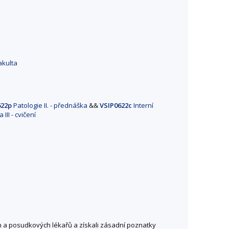
akulta
622p
Patologie II. - přednáška
&&
VSIP0622c
Interní
III - cvičení
ch a posudkových lékařů a získali zásadní poznatky