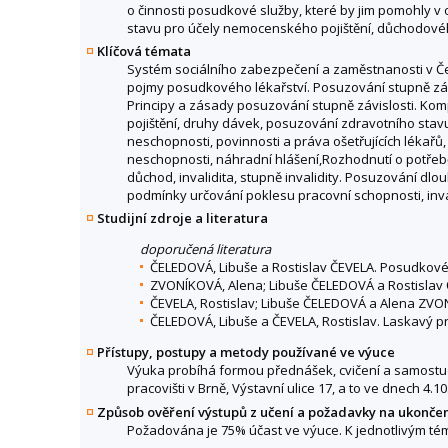
o činnosti posudkové služby, které by jim pomohly v 
stavu pro účely nemocenského pojištění, důchodového
Klíčová témata
Systém sociálního zabezpečení a zaměstnanosti v Če
pojmy posudkového lékařství. Posuzování stupně závi
Principy a zásady posuzování stupně závislosti. Kom
pojištění, druhy dávek, posuzování zdravotního stavu
neschopnosti, povinnosti a práva ošetřujících lékařů
neschopnosti, náhradní hlášení,Rozhodnutí o potřebě
důchod, invalidita, stupně invalidity. Posuzování dl
podmínky určování poklesu pracovní schopnosti, inva
Studijní zdroje a literatura
doporučená literatura
ČELEDOVÁ, Libuše a Rostislav ČEVELA. Posudkové lé
ZVONÍKOVÁ, Alena; Libuše ČELEDOVÁ a Rostislav
ČEVELA, Rostislav; Libuše ČELEDOVÁ a Alena ZV
ČELEDOVÁ, Libuše a ČEVELA, Rostislav. Laskavý pr
Přístupy, postupy a metody používané ve výuce
Výuka probíhá formou přednášek, cvičení a samostud
pracovišti v Brně, Výstavní ulice 17, a to ve dnech 4.10
Způsob ověření výstupů z učení a požadavky na ukonče
Požadována je 75% účast ve výuce. K jednotlivým t