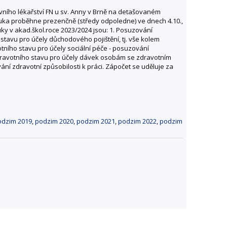
vního lékařství FN u sv. Anny v Brně na detašovaném
ýuka proběhne prezenčně (středy odpoledne) ve dnech 4.10.,
ýuky v akad.škol.roce 2023/2024 jsou: 1. Posuzování
tavu pro účely důchodového pojištění, tj. vše kolem
otního stavu pro účely sociální péče - posuzování
zdravotního stavu pro účely dávek osobám se zdravotním
ní zdravotní způsobilosti k práci. Zápočet se uděluje za
odzim 2019
,
podzim 2020
,
podzim 2021
,
podzim 2022
,
podzim