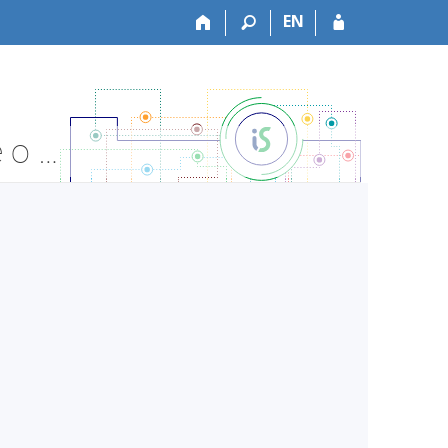
EN
LF:VLPS071 Základy posudkového lékařství - Informace o předmětu