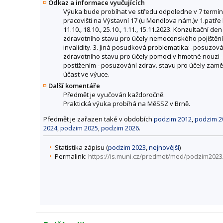
Odkaz a informace vyučujících
Výuka bude probíhat ve středu odpoledne v 7 termíne
pracovišti na Výstavní 17 (u Mendlova nám.)v 1.patř
11.10., 18.10., 25.10., 1.11., 15.11.2023. Konzultační
zdravotního stavu pro účely nemocenského pojištění,
invalidity. 3. Jiná posudková problematika: -posuzov
zdravotního stavu pro účely pomoci v hmotné nouzi 
postižením - posuzování zdrav. stavu pro účely zaměs
účast ve výuce.
Další komentáře
Předmět je vyučován každoročně.
Praktická výuka probíhá na MěSSZ v Brně.
Předmět je zařazen také v obdobích
podzim 2012
,
podzim 2
2024
,
podzim 2025
,
podzim 2026
.
Statistika zápisu (
podzim 2023
,
nejnovější
)
Permalink:
https://is.muni.cz/predmet/med/podzim202