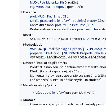
MUDr. Petr Malenka, Ph.D.
(cvičící)
Ing. Miroslava Prokopová
(pomocník)
Garance
prof. MUDr. Petr Brhel, CSc.
Klinika pracovního lékařství – Společná pracoviště s 
Kontaktní osoba:
prof. MUDr. Petr Brhel, CSc.
Dodavatelské pracoviště:
Klinika pracovního lékařstv
Rozvrh
St 4. 10. až St 1. 11. St 14:00–17:20
KPL N02029
; a St 
Předpoklady
VSPF0622p
Patol. fyziologie II-předn.
||
VLPF0622p
Pa
propedeutika II -cvič.
||
VLLP0633c
Propedeutika III - 
VSPF0622p && VSPA0622p && VSIP0622c && VLCP062
Omezení zápisu do předmětu
Předmět je nabízen i studentům mimo mateřské obor
Předmět si smí zapsat nejvýše 25 stud.
Momentální stav registrace a zápisu: zapsáno:
0
/25,
Jiné omezení: Minimum přihlášených - 10 studentů
Mateřské obory/plány
Všeobecné lékařství
(program LF, M-VL)
(2)
Anotace
Cílem výuky je, aby si studenti osvojili základy pos