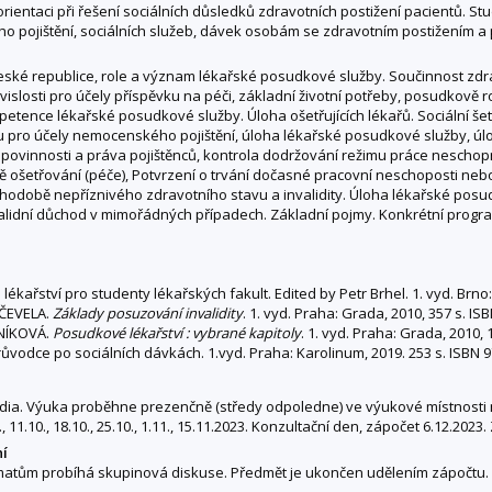
orientaci při řešení sociálních důsledků zdravotních postižení pacientů. S
 pojištění, sociálních služeb, dávek osobám se zdravotním postižením a p
ské republice, role a význam lékařské posudkové služby. Součinnost zdra
slosti pro účely příspěvku na péči, základní životní potřeby, posudkově r
petence lékařské posudkové služby. Úloha ošetřujících lékařů. Sociální 
 pro účely nemocenského pojištění, úloha lékařské posudkové služby, úloha
, povinnosti a práva pojištěnců, kontrola dodržování režimu práce nescho
 ošetřování (péče), Potvrzení o trvání dočasné pracovní neschoposti nebo
ouhodobě nepříznivého zdravotního stavu a invalidity. Úloha lékařské posud
lidní důchod v mimořádných případech. Základní pojmy. Konkrétní program
kařství pro studenty lékařských fakult. Edited by Petr Brhel. 1. vyd. Brno:
 ČEVELA.
Základy posuzování invalidity
. 1. vyd. Praha: Grada, 2010, 357 s. I
ONÍKOVÁ.
Posudkové lékařství : vybrané kapitoly
. 1. vyd. Praha: Grada, 2010,
ůvodce po sociálních dávkách. 1.vyd. Praha: Karolinum, 2019. 253 s. ISBN 9
ia. Výuka proběhne prezenčně (středy odpoledne) ve výukové místnosti 
., 11.10., 18.10., 25.10., 1.11., 15.11.2023. Konzultační den, zápočet 6.12.202
ní
ématům probíhá skupinová diskuse. Předmět je ukončen udělením zápočtu.