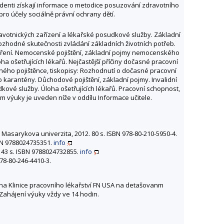
tudenti získají informace o metodice posuzování zdravotního
ro účely sociálně právní ochrany dětí.
votnických zařízení a lékařské posudkové služby. Základní
ozhodné skutečnosti zvládání základních životních potřeb.
šetření. Nemocenské pojištění, základní pojmy nemocenského
 ošetřujících lékařů. Nejčastější příčiny dočasné pracovní
pného pojištěnce, tiskopisy: Rozhodnutí o dočasné pracovní
 karantény. Důchodové pojištění, základní pojmy. Invalidní
kové služby. Úloha ošetřujících lékařů. Pracovní schopnost,
 výuky je uveden níže v oddílu Informace učitele.
 Masarykova univerzita, 2012. 80 s. ISBN 978-80-210-5950-4.
SBN 9788024735351.
info
 143 s. ISBN 9788024732855.
info
78-80-246-4410-3.
na Klinice pracovního lékařství FN USA na detašovanm
3. Zahájení výuky vždy ve 14 hodin.