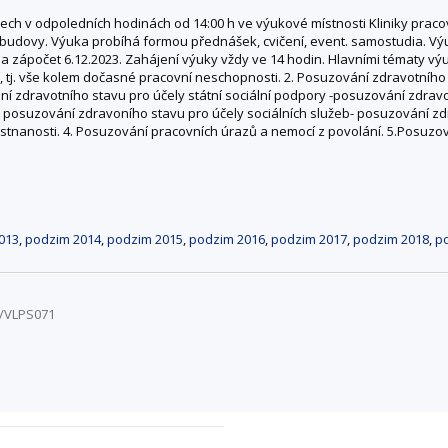
ch v odpoledních hodinách od 14:00 h ve výukové místnosti Kliniky praco
e budovy. Výuka probíhá formou přednášek, cvičení, event. samostudia. V
 den a zápočet 6.12.2023. Zahájení výuky vždy ve 14 hodin. Hlavními tématy v
 tj. vše kolem dočasné pracovní neschopnosti. 2. Posuzování zdravotního s
ání zdravotního stavu pro účely státní sociální podpory -posuzování zdrav
- posuzování zdravoního stavu pro účely sociálních služeb- posuzování 
tnanosti. 4. Posuzování pracovních úrazů a nemocí z povolání. 5.Posuzová
013
,
podzim 2014
,
podzim 2015
,
podzim 2016
,
podzim 2017
,
podzim 2018
,
p
3/VLPS071