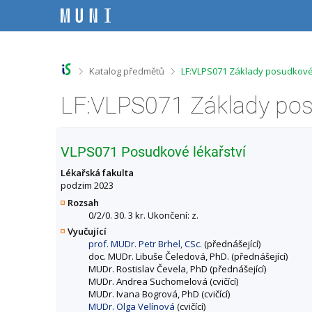
P
P
P
P
ř
ř
ř
ř
e
e
e
e
s
s
s
s
k
k
k
k
o
o
o
o
>
>
Katalog předmětů
LF:VLPS071 Základy posudkovéh
č
č
č
č
i
i
i
i
t
t
t
t
n
n
n
n
a
a
a
a
h
h
o
p
VLPS071 Posudkové lékařství
o
l
b
a
r
a
s
t
Lékařská fakulta
n
v
a
i
podzim 2023
í
i
h
č
Rozsah
l
č
k
0/2/0. 30. 3 kr. Ukončení: z.
i
k
u
Vyučující
š
u
prof. MUDr. Petr Brhel, CSc.
(přednášející)
t
doc. MUDr. Libuše Čeledová, PhD. (přednášející)
u
MUDr. Rostislav Čevela, PhD (přednášející)
MUDr. Andrea Suchomelová (cvičící)
MUDr. Ivana Bogrová, PhD (cvičící)
MUDr. Olga Velínová
(cvičící)