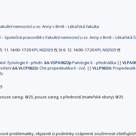
Fakultní nemocnicí u sv. Anny v Brně – Lékařská fakulta
í – Společná pracoviště s Fakultní nemocnicí u sv. Anny v Brně – Lékařská f
15. 11. 14:00–17:20
KPL N02029
, St 6. 12. 14:00–17:20
KPL N02029
tol. fyziologie II - předn.
&&
VSPA0622p
Patologie II. - přednáška
||
VLPA0
cvičení
&&
VLCP0622c
Chir.propedeutika II - cvič.
||
VLLP0633c
Propedeutika 
2c
y.
 pouze zareg.:
0
/25, pouze zareg. s předností (mateřské obory):
0
/25
udkové problematiky, objasnili si podmínky vzájemné součinnosti ošetřující