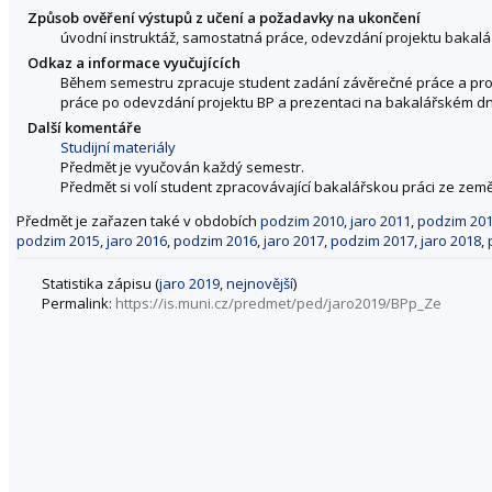
Způsob ověření výstupů z učení a požadavky na ukončení
úvodní instruktáž, samostatná práce, odevzdání projektu bakalá
Odkaz a informace vyučujících
Během semestru zpracuje student zadání závěrečné práce a prok
práce po odevzdání projektu BP a prezentaci na bakalářském dn
Další komentáře
Studijní materiály
Předmět je vyučován každý semestr.
Předmět si volí student zpracovávající bakalářskou práci ze zem
Předmět je zařazen také v obdobích
podzim 2010
,
jaro 2011
,
podzim 20
podzim 2015
,
jaro 2016
,
podzim 2016
,
jaro 2017
,
podzim 2017
,
jaro 2018
,
Statistika zápisu (
jaro 2019
,
nejnovější
)
Permalink:
https://is.muni.cz/predmet/ped/jaro2019/BPp_Ze