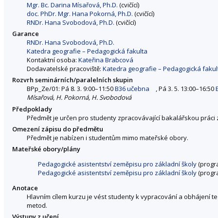
Mgr. Bc. Darina Mísařová, Ph.D.
(cvičící)
doc. PhDr. Mgr. Hana Pokorná, Ph.D.
(cvičící)
RNDr. Hana Svobodová, Ph.D.
(cvičící)
Garance
RNDr. Hana Svobodová, Ph.D.
Katedra geografie – Pedagogická fakulta
Kontaktní osoba:
Kateřina Brabcová
Dodavatelské pracoviště:
Katedra geografie – Pedagogická fakul
Rozvrh seminárních/paralelních skupin
BPp_Ze/01: Pá 8. 3. 9:00–11:50
B36 učebna
, Pá 3. 5. 13:00–16:50
Mísařová, H. Pokorná, H. Svobodová
Předpoklady
Předmět je určen pro studenty zpracovávající bakalářskou práci 
Omezení zápisu do předmětu
Předmět je nabízen i studentům mimo mateřské obory.
Mateřské obory/plány
Pedagogické asistentství zeměpisu pro základní školy
(progr
Pedagogické asistentství zeměpisu pro základní školy
(progr
Anotace
Hlavním cílem kurzu je vést studenty k vypracování a obhájení t
metod.
Výstupy z učení