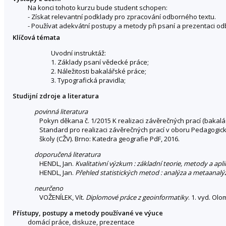
Na konci tohoto kurzu bude student schopen:
- Získat relevantní podklady pro zpracování odborného textu.
- Používat adekvátní postupy a metody při psaní a prezentaci od
Klíčová témata
Uvodní instruktáž:
1. Základy psaní vědecké práce;
2. Náležitosti bakalářské práce;
3. Typografická pravidla;
Studijní zdroje a literatura
povinná literatura
Pokyn děkana č. 1/2015 K realizaci závěrečných prací (bakalá
Standard pro realizaci závěrečných prací v oboru Pedagogické
školy (CŽV). Brno: Katedra geografie PdF, 2016.
doporučená literatura
HENDL, Jan.
Kvalitativní výzkum : základní teorie, metody a apl
HENDL, Jan.
Přehled statistických metod : analýza a metaanalý
neurčeno
VOŽENÍLEK, Vít.
Diplomové práce z geoinformatiky
. 1. vyd. Ol
Přístupy, postupy a metody používané ve výuce
domácí práce, diskuze, prezentace