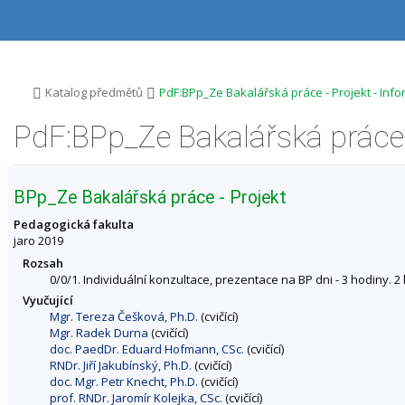
P
P
P
P
ř
ř
ř
ř
e
e
e
e
s
s
s
s
k
k
k
k
o
o
o
o
>
>
Katalog předmětů
PdF:BPp_Ze Bakalářská práce - Projekt - Inf
č
č
č
č
i
i
i
i
PdF:BPp_Ze Bakalářská práce 
t
t
t
t
n
n
n
n
a
a
a
a
h
h
o
p
BPp_Ze Bakalářská práce - Projekt
o
l
b
a
r
a
s
t
Pedagogická fakulta
n
v
a
i
jaro 2019
í
i
h
č
Rozsah
l
č
k
0/0/1. Individuální konzultace, prezentace na BP dni - 3 hodiny. 2 
i
k
u
Vyučující
š
u
Mgr. Tereza Češková, Ph.D.
(cvičící)
t
Mgr. Radek Durna
(cvičící)
u
doc. PaedDr. Eduard Hofmann, CSc.
(cvičící)
RNDr. Jiří Jakubínský, Ph.D.
(cvičící)
doc. Mgr. Petr Knecht, Ph.D.
(cvičící)
prof. RNDr. Jaromír Kolejka, CSc.
(cvičící)