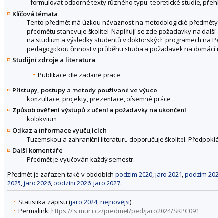
- formulovat odborné texty různého typu: teoretické studie, pře
Klíčová témata
Tento předmět má úzkou návaznost na metodologické předměty a 
předmětu stanovuje školitel. Naplňují se zde požadavky na dalš
na studium a výsledky studentů v doktorských programech na Pe
pedagogickou činnost v průběhu studia a požadavek na domácí i 
Studijní zdroje a literatura
Publikace dle zadané práce
Přístupy, postupy a metody používané ve výuce
konzultace, projekty, prezentace, písemné práce
Způsob ověření výstupů z učení a požadavky na ukončení
kolokvium
Odkaz a informace vyučujících
Tuzemskou a zahraniční literaturu doporučuje školitel. Předpoklá
Další komentáře
Předmět je vyučován každý semestr.
Předmět je zařazen také v obdobích
podzim 2020
,
jaro 2021
,
podzim 20
2025
,
jaro 2026
,
podzim 2026
,
jaro 2027
.
Statistika zápisu (
jaro 2024
,
nejnovější
)
Permalink:
https://is.muni.cz/predmet/ped/jaro2024/SKPC091