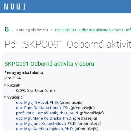
P
P
P
P
ř
ř
ř
ř
e
e
e
e
s
s
s
s
k
k
k
k
o
o
o
o
>
>
Katalog předmětů
PdF:SKPC091 Odborná aktivita v oboru - I
č
č
č
č
i
i
i
i
PdF:SKPC091 Odborná aktivit
t
t
t
t
n
n
n
n
a
a
a
a
h
h
o
p
SKPC091 Odborná aktivita v oboru
o
l
b
a
r
a
s
t
Pedagogická fakulta
n
v
a
i
jaro 2024
í
i
h
č
Rozsah
l
č
k
0/0/0. 5 kr. Ukončení: k.
i
k
u
Vyučující
š
u
doc. Mgr. Jiří Havel, Ph.D.
(přednášející)
t
doc. PaedDr. Hana Horká, CSc.
(přednášející)
u
prof. PhDr. Tomáš Janík, Ph.D., M.Ed.
(přednášející)
doc. Mgr. Marie Koldinská, Ph.D.
(přednášející)
doc. Mgr. Jana Kratochvílová, Ph.D.
(přednášející)
doc. Mgr. Kateřina Lojdová, Ph.D.
(přednášející)