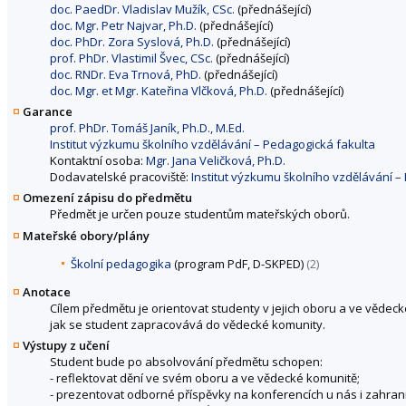
doc. PaedDr. Vladislav Mužík, CSc.
(přednášející)
doc. Mgr. Petr Najvar, Ph.D.
(přednášející)
doc. PhDr. Zora Syslová, Ph.D.
(přednášející)
prof. PhDr. Vlastimil Švec, CSc.
(přednášející)
doc. RNDr. Eva Trnová, PhD.
(přednášející)
doc. Mgr. et Mgr. Kateřina Vlčková, Ph.D.
(přednášející)
Garance
prof. PhDr. Tomáš Janík, Ph.D., M.Ed.
Institut výzkumu školního vzdělávání – Pedagogická fakulta
Kontaktní osoba:
Mgr. Jana Veličková, Ph.D.
Dodavatelské pracoviště:
Institut výzkumu školního vzdělávání –
Omezení zápisu do předmětu
Předmět je určen pouze studentům mateřských oborů.
Mateřské obory/plány
Školní pedagogika
(program PdF, D-SKPED)
(2)
Anotace
Cílem předmětu je orientovat studenty v jejich oboru a ve vědecké
jak se student zapracovává do vědecké komunity.
Výstupy z učení
Student bude po absolvování předmětu schopen:
- reflektovat dění ve svém oboru a ve vědecké komunitě;
- prezentovat odborné příspěvky na konferencích u nás i zahrani