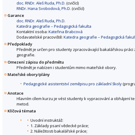
doc. RNDr. Aleš Ruda, Ph.D.
(cvičící)
RNDr. Hana Svobodová, Ph.D.
(cvičící)
Garance
doc. RNDr. Aleš Ruda, Ph.D.
Katedra geografie – Pedagogická fakulta
Kontaktní osoba:
Kateřina Brabcová
Dodavatelské pracoviště:
Katedra geografie – Pedagogická fakul
Předpoklady
Předmět je určen pro studenty zpracovávající bakalářskou práci
geografie.
Omezení zápisu do předmětu
Předmět je nabízen i studentům mimo mateřské obory.
Mateřské obory/plány
Pedagogické asistentství zeměpisu pro základní školy
(progr
Anotace
Hlavním cílem kurzu je vést studenty k vypracování a obhájení t
metod.
Klíčová témata
Uvodní instruktáž:
1. Základy psaní vědecké práce;
2. Náležitosti bakalářské práce;