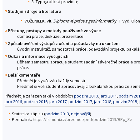
3. Typografická pravidla;
Studijní zdroje a literatura
VOŽENÍLEK, Vít.
Diplomové práce z geoinformatiky
. 1. vyd. Ol
Přístupy, postupy a metody používané ve výuce
domácí práce, diskuze, prezentace
Způsob ověření výstupů z učení a požadavky na ukončení
úvodní instruktáž, samostatná práce, odevzdání projektu bakal
Odkaz a informace vyučujících
Během semestru zpracuje student zadání závěrečné práce a prok
práce.
Další komentáře
Předmět je vyučován každý semestr.
Předmět si volí student zpracovávající bakalářskou práci ze zem
Předmět je zařazen také v obdobích
podzim 2010
,
jaro 2011
,
podzim 20
jaro 2016
,
podzim 2016
,
jaro 2017
,
podzim 2017
,
jaro 2018
,
podzim 2018
,
Statistika zápisu (
podzim 2013
,
nejnovější
)
Permalink:
https://is.muni.cz/predmet/ped/podzim2013/BPp_Ze