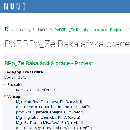
P
P
P
P
ř
ř
ř
ř
e
e
e
e
s
s
s
s
k
k
k
k
o
o
o
o
>
>
Katalog předmětů
PdF:BPp_Ze Bakalářská práce - Projekt - I
č
č
č
č
i
i
i
i
PdF:BPp_Ze Bakalářská práce 
t
t
t
t
n
n
n
n
a
a
a
a
h
h
o
p
BPp_Ze Bakalářská práce - Projekt
o
l
b
a
r
a
s
t
Pedagogická fakulta
n
v
a
i
podzim 2013
í
i
h
č
Rozsah
l
č
k
0/0/1. 2 kr. Ukončení: z.
i
k
u
Vyučující
š
u
Mgr. Kateřina Gorčíková, Ph.D.
(cvičící)
t
doc. PaedDr. Eduard Hofmann, CSc.
(cvičící)
u
prof. RNDr. Jaromír Kolejka, CSc.
(cvičící)
Mgr. Ing. Libor Lněnička, Ph.D.
(cvičící)
Mgr. Bc. Darina Mísařová, Ph.D.
(cvičící)
doc. PhDr. Mgr. Hana Pokorná, Ph.D.
(cvičící)