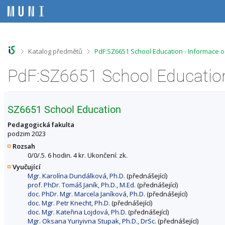
P
P
P
P
ř
ř
ř
ř
e
e
e
e
s
s
s
s
k
k
k
k
o
o
o
o
>
>
Katalog předmětů
PdF:SZ6651 School Education - Informace 
č
č
č
č
i
i
i
i
PdF:SZ6651 School Education
t
t
t
t
n
n
n
n
a
a
a
a
h
h
o
p
SZ6651 School Education
o
l
b
a
r
a
s
t
Pedagogická fakulta
n
v
a
i
podzim 2023
í
i
h
č
Rozsah
l
č
k
0/0/.5. 6 hodin. 4 kr. Ukončení: zk.
i
k
u
Vyučující
š
u
Mgr. Karolína Dundálková, Ph.D.
(přednášející)
t
prof. PhDr. Tomáš Janík, Ph.D., M.Ed.
(přednášející)
u
doc. PhDr. Mgr. Marcela Janíková, Ph.D.
(přednášející)
doc. Mgr. Petr Knecht, Ph.D.
(přednášející)
doc. Mgr. Kateřina Lojdová, Ph.D.
(přednášející)
Mgr. Oksana Yuriyivna Stupak, Ph.D., DrSc.
(přednášející)