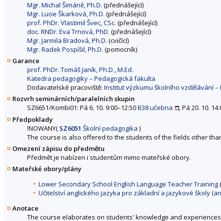
Mgr. Michal Šimáně, Ph.D.
(přednášející)
Mgr. Lucie Škarková, Ph.D.
(přednášející)
prof. PhDr. Vlastimil Švec, CSc.
(přednášející)
doc. RNDr. Eva Trnová, PhD.
(přednášející)
Mgr. Jarmila Bradová, Ph.D.
(cvičící)
Mgr. Radek Pospíšil, Ph.D.
(pomocník)
Garance
prof. PhDr. Tomáš Janík, Ph.D., M.Ed.
Katedra pedagogiky – Pedagogická fakulta
Dodavatelské pracoviště:
Institut výzkumu školního vzdělávání –
Rozvrh seminárních/paralelních skupin
SZ6651/Kombi01: Pá 6. 10. 9:00–12:50
B38 učebna
, Pá 20. 10. 1
Předpoklady
!
NOWANY
(
SZ6051
Školní pedagogika
)
The course is also offered to the students of the fields other tha
Omezení zápisu do předmětu
Předmět je nabízen i studentům mimo mateřské obory.
Mateřské obory/plány
Lower Secondary School English Language Teacher Training
Učitelství anglického jazyka pro základní a jazykové školy (ang
Anotace
The course elaborates on students' knowledge and experiences ga