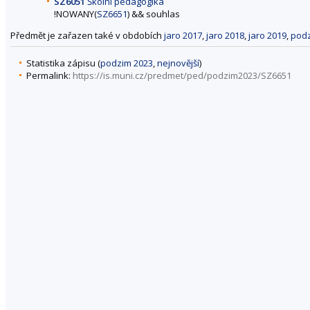
SZ6051
Školní pedagogika
!NOWANY(
SZ6651
) && souhlas
Předmět je zařazen také v obdobích
jaro 2017
,
jaro 2018
,
jaro 2019
,
podz
Statistika zápisu (
podzim 2023
,
nejnovější
)
Permalink:
https://is.muni.cz/predmet/ped/podzim2023/SZ6651