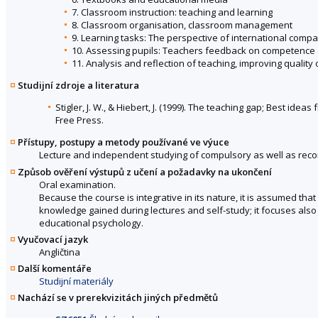
7. Classroom instruction: teaching and learning
8. Classroom organisation, classroom management
9. Learning tasks: The perspective of international compa
10. Assessing pupils: Teachers feedback on competenc
11. Analysis and reflection of teaching, improving quality 
Studijní zdroje a literatura
Stigler, J. W., & Hiebert, J. (1999). The teaching gap; Best id
Free Press.
Přístupy, postupy a metody používané ve výuce
Lecture and independent studying of compulsory as well as rec
Způsob ověření výstupů z učení a požadavky na ukončení
Oral examination.
Because the course is integrative in its nature, it is assumed th
knowledge gained during lectures and self-study; it focuses als
educational psychology.
Vyučovací jazyk
Angličtina
Další komentáře
Studijní materiály
Nachází se v prerekvizitách jiných předmětů