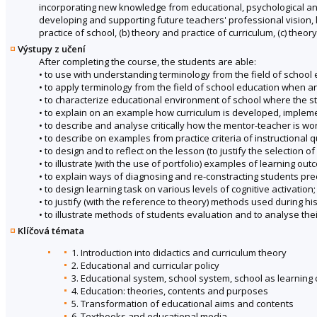
incorporating new knowledge from educational, psychological and
developing and supporting future teachers' professional vision,
practice of school, (b) theory and practice of curriculum, (c) theory
Výstupy z učení
After completing the course, the students are able:
• to use with understanding terminology from the field of school 
• to apply terminology from the field of school education when anal
• to characterize educational environment of school where the s
• to explain on an example how curriculum is developed, imple
• to describe and analyse critically how the mentor-teacher is wor
• to describe on examples from practice criteria of instructional qu
• to design and to reflect on the lesson (to justify the selection o
• to illustrate )with the use of portfolio) examples of learning ou
• to explain ways of diagnosing and re-constracting students pr
• to design learning task on various levels of cognitive activation;
• to justify (with the reference to theory) methods used during 
• to illustrate methods of students evaluation and to analyse their
Klíčová témata
1. Introduction into didactics and curriculum theory
2. Educational and curricular policy
3. Educational system, school system, school as learnin
4. Education: theories, contents and purposes
5. Transformation of educational aims and contents
6. Textbooks and educational media