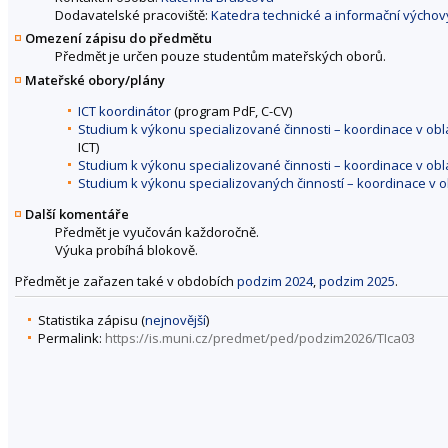
Dodavatelské pracoviště:
Katedra technické a informační výchov
Omezení zápisu do předmětu
Předmět je určen pouze studentům mateřských oborů.
Mateřské obory/plány
ICT koordinátor
(program PdF, C-CV)
Studium k výkonu specializované činnosti – koordinace v ob
ICT)
Studium k výkonu specializované činnosti – koordinace v obl
Studium k výkonu specializovaných činností – koordinace v o
Další komentáře
Předmět je vyučován každoročně.
Výuka probíhá blokově.
Předmět je zařazen také v obdobích
podzim 2024
,
podzim 2025
.
Statistika zápisu (
nejnovější
)
Permalink:
https://is.muni.cz/predmet/ped/podzim2026/TIca03