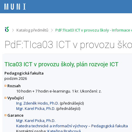
P
P
P
P
ř
ř
ř
ř
e
e
e
e
s
s
s
s
k
k
k
k
o
o
o
o
>
>
Katalog předmětů
PdF:TIca03 ICT v provozu školy - Informace
č
č
č
č
i
i
i
i
PdF:TIca03 ICT v provozu ško
t
t
t
t
n
n
n
n
a
a
a
a
h
h
o
p
TIca03 ICT v provozu školy, plán rozvoje ICT
o
l
b
a
r
a
s
t
Pedagogická fakulta
n
v
a
i
podzim 2026
í
i
h
č
Rozsah
l
č
k
10 hodin + 7 hodin e-learningu. 1 kr. Ukončení: z.
i
k
u
Vyučující
š
u
Ing. Zdeněk Hodis, Ph.D.
(přednášející)
t
Mgr. Karel Picka, Ph.D.
(přednášející)
u
Garance
Mgr. Karel Picka, Ph.D.
Katedra technické a informační výchovy – Pedagogická fakulta
Kontaktní osoba:
Kateřina Brabcová