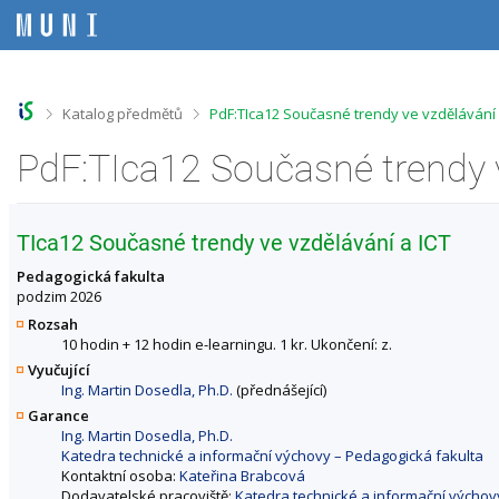
P
P
P
P
ř
ř
ř
ř
e
e
e
e
s
s
s
s
k
k
k
k
o
o
o
o
>
>
Katalog předmětů
PdF:TIca12 Současné trendy ve vzdělávání
č
č
č
č
i
i
i
i
t
t
t
t
n
n
n
n
a
a
a
a
h
h
o
p
TIca12 Současné trendy ve vzdělávání a ICT
o
l
b
a
r
a
s
t
Pedagogická fakulta
n
v
a
i
podzim 2026
í
i
h
č
Rozsah
l
č
k
10 hodin + 12 hodin e-learningu. 1 kr. Ukončení: z.
i
k
u
Vyučující
š
u
Ing. Martin Dosedla, Ph.D.
(přednášející)
t
u
Garance
Ing. Martin Dosedla, Ph.D.
Katedra technické a informační výchovy – Pedagogická fakulta
Kontaktní osoba:
Kateřina Brabcová
Dodavatelské pracoviště:
Katedra technické a informační výchov