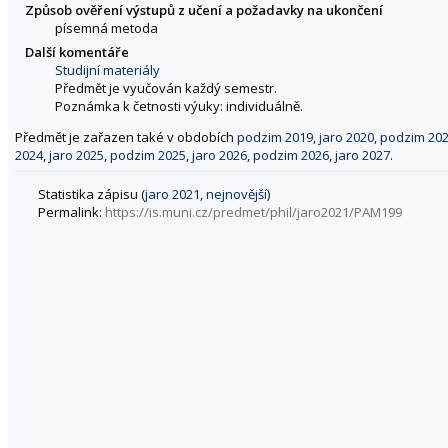
Způsob ověření výstupů z učení a požadavky na ukončení
písemná metoda
Další komentáře
Studijní materiály
Předmět je vyučován každý semestr.
Poznámka k četnosti výuky: individuálně.
Předmět je zařazen také v obdobích
podzim 2019
,
jaro 2020
,
podzim 20
2024
,
jaro 2025
,
podzim 2025
,
jaro 2026
,
podzim 2026
,
jaro 2027
.
Statistika zápisu (
jaro 2021
,
nejnovější
)
Permalink:
https://is.muni.cz/predmet/phil/jaro2021/PAM199