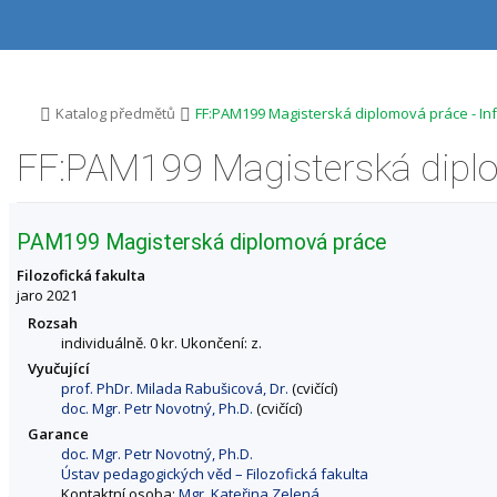
P
P
P
P
ř
ř
ř
ř
e
e
e
e
s
s
s
s
k
k
k
k
o
o
o
o
>
>
Katalog předmětů
FF:PAM199 Magisterská diplomová práce - I
č
č
č
č
i
i
i
i
t
t
t
t
n
n
n
n
a
a
a
a
h
h
o
p
PAM199 Magisterská diplomová práce
o
l
b
a
r
a
s
t
Filozofická fakulta
n
v
a
i
jaro 2021
í
i
h
č
Rozsah
l
č
k
individuálně. 0 kr. Ukončení: z.
i
k
u
Vyučující
š
u
prof. PhDr. Milada Rabušicová, Dr.
(cvičící)
t
doc. Mgr. Petr Novotný, Ph.D.
(cvičící)
u
Garance
doc. Mgr. Petr Novotný, Ph.D.
Ústav pedagogických věd – Filozofická fakulta
Kontaktní osoba:
Mgr. Kateřina Zelená