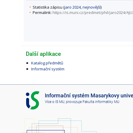
Statistika zápisu (
jaro 2024
,
nejnovější
)
Permalink:
https://is.muni.cz/predmet/phil/jaro2024/AJ
Další aplikace
Katalog předmětů
Informační systém
I
Informační systém Masarykovy unive
S
Více o IS MU
, provozuje
Fakulta informatiky MU
M
U