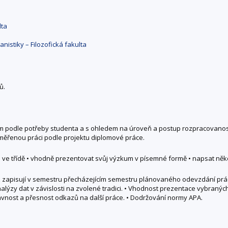
lta
nistiky – Filozofická fakulta
ů.
cím podle potřeby studenta a s ohledem na úroveň a postup rozpracovanost
 zaměřenou práci podle projektu diplomové práce.
 ve třídě • vhodně prezentovat svůj výzkum v písemné formě • napsat někol
rz zapisují v semestru přecházejícím semestru plánovaného odevzdání prác
lýzy dat v závislosti na zvolené tradici. • Vhodnost prezentace vybraných z
ávnost a přesnost odkazů na další práce. • Dodržování normy APA.