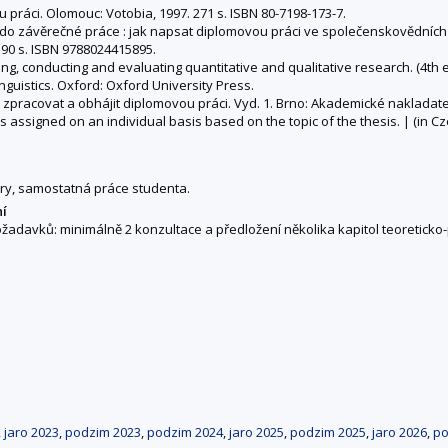
práci. Olomouc: Votobia, 1997. 271 s. ISBN 80-7198-173-7.
 závěrečné práce : jak napsat diplomovou práci ve společenskovědních a h
 90 s. ISBN 9788024415895.
ning, conducting and evaluating quantitative and qualitative research. (4th 
nguistics. Oxford: Oxford University Press.
 zpracovat a obhájit diplomovou práci. Vyd. 1. Brno: Akademické nakladate
 is assigned on an individual basis based on the topic of the thesis. | (in
ury, samostatná práce studenta.
ní
žadavků: minimálně 2 konzultace a předložení několika kapitol teoreticko
,
jaro 2023
,
podzim 2023
,
podzim 2024
,
jaro 2025
,
podzim 2025
,
jaro 2026
,
po