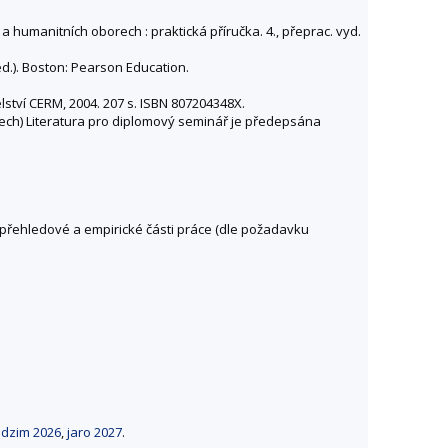
umanitních oborech : praktická příručka. 4., přeprac. vyd.
ed.). Boston: Pearson Education.
lství CERM, 2004. 207 s. ISBN 807204348X.
 Czech) Literatura pro diplomový seminář je předepsána
-přehledové a empirické části práce (dle požadavku
dzim 2026
,
jaro 2027
.