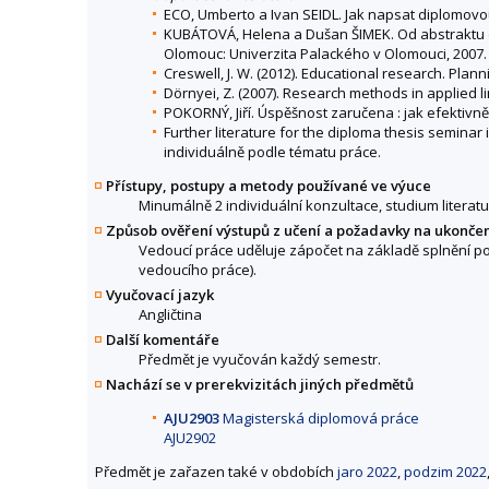
ECO, Umberto a Ivan SEIDL. Jak napsat diplomovou 
KUBÁTOVÁ, Helena a Dušan ŠIMEK. Od abstraktu do
Olomouc: Univerzita Palackého v Olomouci, 2007.
Creswell, J. W. (2012). Educational research. Plan
Dörnyei, Z. (2007). Research methods in applied li
POKORNÝ, Jiří. Úspěšnost zaručena : jak efektivně
Further literature for the diploma thesis seminar
individuálně podle tématu práce.
Přístupy, postupy a metody používané ve výuce
Minumálně 2 individuální konzultace, studium literat
Způsob ověření výstupů z učení a požadavky na ukonče
Vedoucí práce uděluje zápočet na základě splnění po
vedoucího práce).
Vyučovací jazyk
Angličtina
Další komentáře
Předmět je vyučován každý semestr.
Nachází se v prerekvizitách jiných předmětů
AJU2903
Magisterská diplomová práce
AJU2902
Předmět je zařazen také v obdobích
jaro 2022
,
podzim 2022