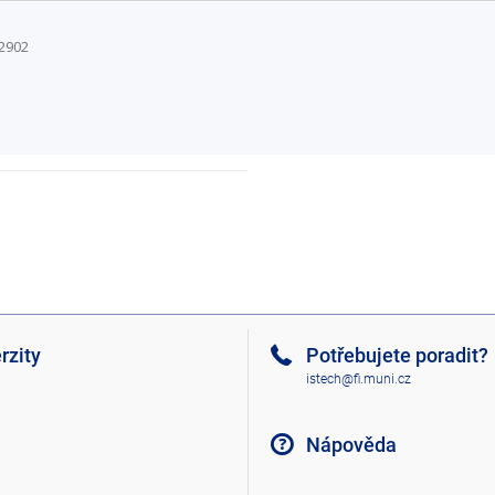
U2902
rzity
Potřebujete poradit?
istech@fi.muni.cz
Nápověda