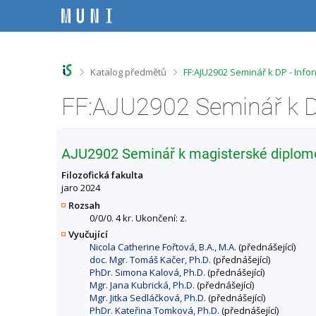
P
P
P
P
ř
ř
ř
ř
e
e
e
e
s
s
s
s
k
k
k
k
o
o
o
o
>
>
Katalog předmětů
FF:AJU2902 Seminář k DP - Inf
č
č
č
č
i
i
i
i
FF:AJU2902 Seminář k D
t
t
t
t
n
n
n
n
a
a
a
a
h
h
o
p
AJU2902 Seminář k magisterské diplomo
o
l
b
a
r
a
s
t
Filozofická fakulta
n
v
a
i
jaro 2024
í
i
h
č
Rozsah
l
č
k
0/0/0. 4 kr. Ukončení: z.
i
k
u
Vyučující
š
u
Nicola Catherine Fořtová, B.A., M.A.
(přednášející)
t
doc. Mgr. Tomáš Kačer, Ph.D.
(přednášející)
u
PhDr. Simona Kalová, Ph.D.
(přednášející)
Mgr. Jana Kubrická, Ph.D.
(přednášející)
Mgr. Jitka Sedláčková, Ph.D.
(přednášející)
PhDr. Kateřina Tomková, Ph.D.
(přednášející)