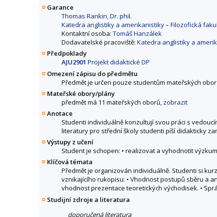
Garance
Thomas Rankin, Dr. phil.
Katedra anglistiky a amerikanistiky – Filozofická faku
Kontaktní osoba:
Tomáš Hanzálek
Dodavatelské pracoviště:
Katedra anglistiky a amerika
Předpoklady
AJU2901
Projekt didaktické DP
Omezení zápisu do předmětu
Předmět je určen pouze studentům mateřských obor
Mateřské obory/plány
předmět má 11 mateřských oborů,
zobrazit
Anotace
Studenti individuálně konzultují svou práci s vedou
literatury pro střední školy studenti píší didakticky
Výstupy z učení
Student je schopen: • realizovat a vyhodnotit výzkum
Klíčová témata
Předmět je organizován individuálně. Studenti si ku
vznikajícího rukopisu: • Vhodnost postupů sběru a ana
vhodnost prezentace teoretických východisek. • Spr
Studijní zdroje a literatura
doporučená literatura