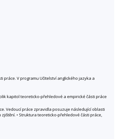
i práce. V programu Učitelství anglického jazyka a
ik kapitol teoreticko-přehledové a empirické části práce
e. Vedoucí práce zpravidla posuzuje následující oblasti
jištění. • Struktura teoreticko-přehledové části práce,