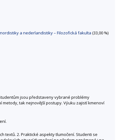
nordistiky a nederlandistiky – Filozofická fakulta
(33,00 %)
uhy. Studentům jsou představeny vybrané problémy
 metody, tak nejnovější postupy. Výuku zajistí kmenoví
ení.
h textů. 2. Praktické aspekty tlumočení. Studenti se
 modelových situací tlumočení na předem oznámená i na