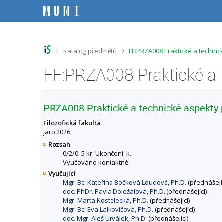
P
P
P
P
ř
ř
ř
ř
e
e
e
e
s
s
s
s
k
k
k
k
o
o
o
o
>
>
Katalog předmětů
FF:PRZA008 Praktické a technic
č
č
č
č
i
i
i
i
t
t
t
t
n
n
n
n
a
a
a
a
h
h
o
p
PRZA008 Praktické a technické aspekty p
o
l
b
a
r
a
s
t
Filozofická fakulta
n
v
a
i
jaro 2026
í
i
h
č
Rozsah
l
č
k
0/2/0. 5 kr. Ukončení: k.
i
k
u
Vyučováno kontaktně
š
u
Vyučující
t
Mgr. Bc. Kateřina Bočková Loudová, Ph.D.
(přednášejíc
u
doc. PhDr. Pavla Doležalová, Ph.D.
(přednášející)
Mgr. Marta Kostelecká, Ph.D.
(přednášející)
Mgr. Bc. Eva Lalkovičová, Ph.D.
(přednášející)
doc. Mgr. Aleš Urválek, Ph.D.
(přednášející)