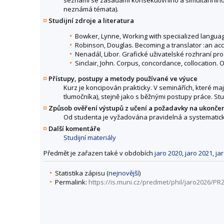
neznámá témata).
Studijní zdroje a literatura
Bowker, Lynne, Working with speciialized languag
Robinson, Douglas. Becoming a translator :an ac
Nenadál, Libor. Grafické uživatelské rozhraní pro
Sinclair, John. Corpus, concordance, collocation. 
Přístupy, postupy a metody používané ve výuce
Kurz je koncipován prakticky. V seminářích, které m
tlumočníka), stejně jako s běžnými postupy práce. S
Způsob ověření výstupů z učení a požadavky na ukonče
Od studenta je vyžadována pravidelná a systematická d
Další komentáře
Studijní materiály
Předmět je zařazen také v obdobích
jaro 2020
,
jaro 2021
,
ja
Statistika zápisu (
nejnovější
)
Permalink:
https://is.muni.cz/predmet/phil/jaro2026/PR