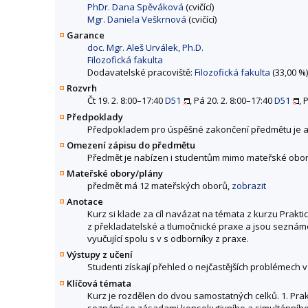
PhDr. Dana Spěváková
(cvičící)
Mgr. Daniela Veškrnová
(cvičící)
Garance
doc. Mgr. Aleš Urválek, Ph.D.
Filozofická fakulta
Dodavatelské pracoviště:
Filozofická fakulta
(33,00 %)
Rozvrh
Čt 19. 2. 8:00–17:40
D51
, Pá 20. 2. 8:00–17:40
D51
, 
Předpoklady
Předpokladem pro úspěšné zakončení předmětu je a
Omezení zápisu do předmětu
Předmět je nabízen i studentům mimo mateřské obor
Mateřské obory/plány
předmět má 12 mateřských oborů,
zobrazit
Anotace
Kurz si klade za cíl navázat na témata z kurzu Prakt
z překladatelské a tlumočnické praxe a jsou seznáme
vyučující spolu s v s odborníky z praxe.
Výstupy z učení
Studenti získají přehled o nejčastějších problémech 
Klíčová témata
Kurz je rozdělen do dvou samostatných celků. 1. Prak
seznámí se zásadami konsekutivního a simultánního 