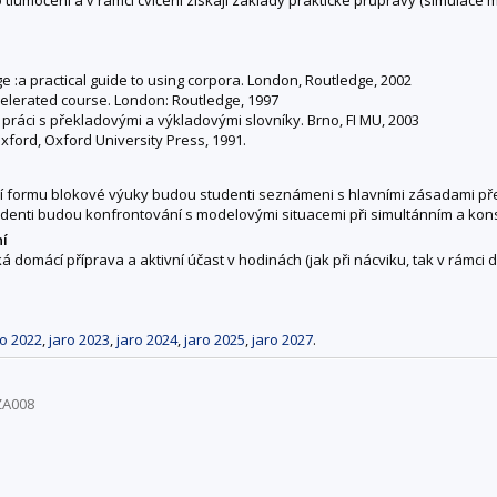
e :a practical guide to using corpora. London, Routledge, 2002
celerated course. London: Routledge, 1997
 práci s překladovými a výkladovými slovníky. Brno, FI MU, 2003
Oxford, Oxford University Press, 1991.
ají formu blokové výuky budou studenti seznámeni s hlavními zásadami př
tudenti budou konfrontování s modelovými situacemi při simultánním a kon
ní
omácí příprava a aktivní účast v hodinách (jak při nácviku, tak v rámci di
ro 2022
,
jaro 2023
,
jaro 2024
,
jaro 2025
,
jaro 2027
.
ZA008