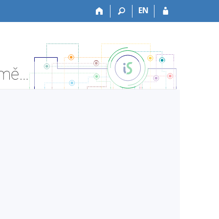
EN
FF:PRZA008 Praktické a technické II - Informace o předmětu