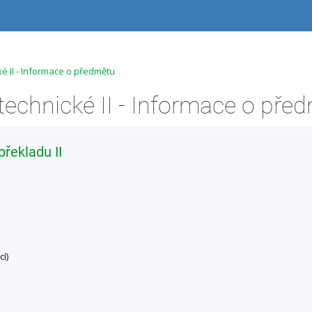
ké II - Informace o předmětu
řekladu II
í)