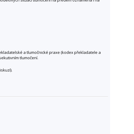
ekladatelské a tlumočnické praxe (kodex překladatele a
sekutivním tlumočení.
skuzí).