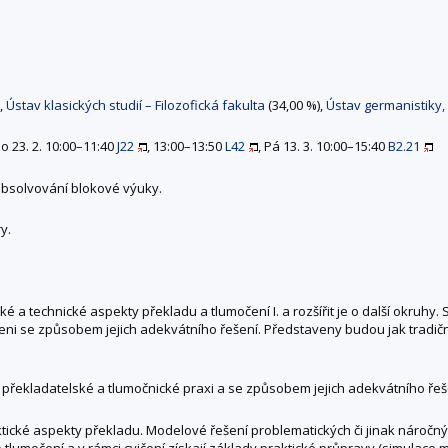
,
Ústav klasických studií – Filozofická fakulta
(34,00 %),
Ústav germanistiky, 
Po 23. 2. 10:00–11:40
J22
, 13:00–13:50
L42
, Pá 13. 3. 10:00–15:40
B2.21
bsolvování blokové výuky.
y.
ické a technické aspekty překladu a tlumočení I. a rozšířit je o další okr
ni se způsobem jejich adekvátního řešení. Představeny budou jak tradiční
v překladatelské a tlumočnické praxi a se způsobem jejich adekvátního řeš
tické aspekty překladu. Modelové řešení problematických či jinak náročnýc
tlumočení a v rámci cvičení získají základy praktické průpravy (simulace