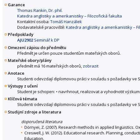
Garance
Thomas Rankin, Dr. phil.
Katedra anglistiky a amerikanistiky – Filozofická fakulta
Kontaktní osoba:
Tomáš Hanzálek
Dodavatelské pracoviště:
Katedra anglistiky a amerikanistiky – Fi
Předpoklady
AJU2902
Seminář k DP
Omezení zápisu do předmětu
Předmět je určen pouze studentům mateřských oborů.
Mateřské obory/plány
předmět má 16 mateřských oborů,
zobrazit
Anotace
Studenti odevzdají diplomovou práci v souladu s požadavky ve S
Výstupy z učení
Student je schopen: • navrhnout, realizovat a vyhodnotit výzku
Klíčová témata
Studenti odevzdají diplomovou práci v souladu s požadavky ve S
Studijní zdroje a literatura
doporučená literatura
Dörnyei, Z. (2007). Research methods in applied linguistics. O
Creswell, J. W. (2012). Educational research. Planning, conduc
Education.