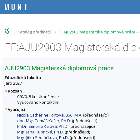
P
P
P
P
ř
ř
ř
ř
e
e
e
e
s
s
s
s
k
k
k
k
o
o
o
o
>
>
Katalog předmětů
FF:AJU2903 Magisterská diplomová práce -
č
č
č
č
i
i
i
i
t
t
t
t
n
n
n
n
a
a
a
a
h
h
o
p
AJU2903 Magisterská diplomová práce
o
l
b
a
r
a
s
t
Filozofická fakulta
n
v
a
i
jaro 2027
í
i
h
č
Rozsah
l
č
k
0/0/0. 8 kr. Ukončení: z.
i
k
u
Vyučováno kontaktně
š
u
Vyučující
t
Nicola Catherine Fořtová, B.A., M.A.
(přednášející)
u
doc. Mgr. Tomáš Kačer, Ph.D.
(přednášející)
PhDr. Simona Kalová, Ph.D.
(přednášející)
Mgr. Jana Kubrická, Ph.D.
(přednášející)
Mgr. Jitka Sedláčková, Ph.D.
(přednášející)