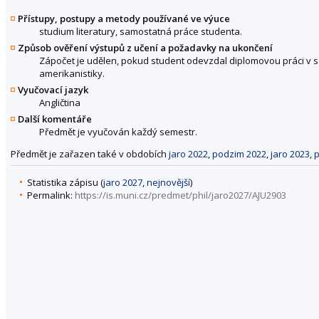
Přístupy, postupy a metody používané ve výuce
studium literatury, samostatná práce studenta.
Způsob ověření výstupů z učení a požadavky na ukončení
Zápočet je udělen, pokud student odevzdal diplomovou práci v s
amerikanistiky.
Vyučovací jazyk
Angličtina
Další komentáře
Předmět je vyučován každý semestr.
Předmět je zařazen také v obdobích
jaro 2022
,
podzim 2022
,
jaro 2023
,
p
Statistika zápisu (
jaro 2027
,
nejnovější
)
Permalink:
https://is.muni.cz/predmet/phil/jaro2027/AJU2903