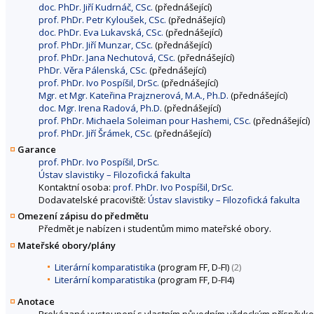
doc. PhDr. Jiří Kudrnáč, CSc.
(přednášející)
prof. PhDr. Petr Kyloušek, CSc.
(přednášející)
doc. PhDr. Eva Lukavská, CSc.
(přednášející)
prof. PhDr. Jiří Munzar, CSc.
(přednášející)
prof. PhDr. Jana Nechutová, CSc.
(přednášející)
PhDr. Věra Pálenská, CSc.
(přednášející)
prof. PhDr. Ivo Pospíšil, DrSc.
(přednášející)
Mgr. et Mgr. Kateřina Prajznerová, M.A., Ph.D.
(přednášející)
doc. Mgr. Irena Radová, Ph.D.
(přednášející)
prof. PhDr. Michaela Soleiman pour Hashemi, CSc.
(přednášející)
prof. PhDr. Jiří Šrámek, CSc.
(přednášející)
Garance
prof. PhDr. Ivo Pospíšil, DrSc.
Ústav slavistiky – Filozofická fakulta
Kontaktní osoba:
prof. PhDr. Ivo Pospíšil, DrSc.
Dodavatelské pracoviště:
Ústav slavistiky – Filozofická fakulta
Omezení zápisu do předmětu
Předmět je nabízen i studentům mimo mateřské obory.
Mateřské obory/plány
Literární komparatistika
(program FF, D-FI)
(2)
Literární komparatistika
(program FF, D-FI4)
Anotace
Prokázané vystoupení s vlastním původním vědeckým příspěvke