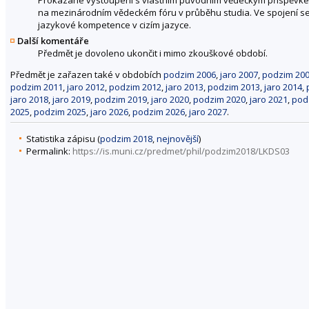
na mezinárodním vědeckém fóru v průběhu studia. Ve spojení se
jazykové kompetence v cizím jazyce.
Další komentáře
Předmět je dovoleno ukončit i mimo zkouškové období.
Předmět je zařazen také v obdobích
podzim 2006
,
jaro 2007
,
podzim 20
podzim 2011
,
jaro 2012
,
podzim 2012
,
jaro 2013
,
podzim 2013
,
jaro 2014
,
jaro 2018
,
jaro 2019
,
podzim 2019
,
jaro 2020
,
podzim 2020
,
jaro 2021
,
pod
2025
,
podzim 2025
,
jaro 2026
,
podzim 2026
,
jaro 2027
.
Statistika zápisu (
podzim 2018
,
nejnovější
)
Permalink:
https://is.muni.cz/predmet/phil/podzim2018/LKDS03