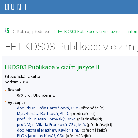
P
P
P
P
ř
ř
ř
ř
e
e
e
e
s
s
s
s
k
k
k
k
o
o
o
o
>
>
Katalog předmětů
FF:LKDS03 Publikace v cizím jazyce II - Inf
č
č
č
č
i
i
i
i
FF:LKDS03 Publikace v cizím 
t
t
t
t
n
n
n
n
a
a
a
a
h
h
o
p
LKDS03 Publikace v cizím jazyce II
o
l
b
a
r
a
s
t
Filozofická fakulta
n
v
a
i
podzim 2018
í
i
h
č
Rozsah
l
č
k
0/0. 5 kr. Ukončení: z.
i
k
u
Vyučující
š
u
doc. PhDr. Daša Bartoňková, CSc.
(přednášející)
t
Mgr. Renáta Buchtová, Ph.D.
(přednášející)
u
prof. PhDr. Ivan Dorovský, DrSc.
(přednášející)
prof. Mgr. Milada Franková, CSc., M.A.
(přednášející)
doc. Michael Matthew Kaylor, PhD.
(přednášející)
PhDr. Jaroslav Kovář, CSc.
(přednášející)