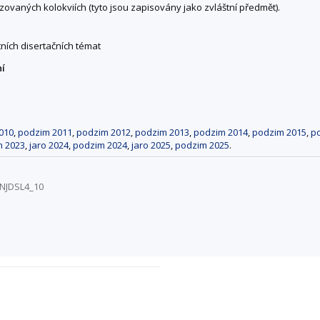
zovaných kolokviích (tyto jsou zapisovány jako zvláštní předmět).
tních disertačních témat
ní
010
,
podzim 2011
,
podzim 2012
,
podzim 2013
,
podzim 2014
,
podzim 2015
,
p
m 2023
,
jaro 2024
,
podzim 2024
,
jaro 2025
,
podzim 2025
.
/NJDSL4_10