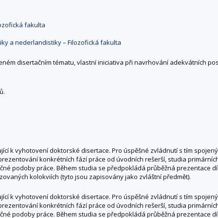
ozofická fakulta
iky a nederlandistiky – Filozofická fakulta
ém disertačním tématu, vlastní iniciativa při navrhování adekvátních post
ů.
jící k vyhotovení doktorské disertace. Pro úspěšné zvládnutí s tím spoje
prezentování konkrétních fází práce od úvodních rešerší, studia primárních 
čné podoby práce. Během studia se předpokládá průběžná prezentace díl
zovaných kolokviích (tyto jsou zapisovány jako zvláštní předmět).
jící k vyhotovení doktorské disertace. Pro úspěšné zvládnutí s tím spoje
prezentování konkrétních fází práce od úvodních rešerší, studia primárních 
čné podoby práce. Během studia se předpokládá průběžná prezentace díl