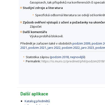
časopisech, tak příspěvků na konferencích či speciali
Studijní zdroje a literatura
Specifická odborná literatura se odvíjí od konkré
Způsob ověření výstupů z učení a požadavky na ukonče
Zápočet
Další komentáře
Výuka probíhá blokově.
Předmět je zařazen také v obdobích
podzim 2009
,
podzim 2
2021
,
podzim 2021
,
jaro 2022
,
podzim 2022
,
jaro 2023
,
podzi
Statistika zápisu (
podzim 2018
,
nejnovější
)
Permalink:
https://is.muni.cz/predmet/phil/podzim2018
Další aplikace
Katalog předmětů