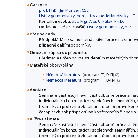
Garance
prof. PhDr. Jiří Munzar, CSc.
Ústav germanistiky, nordistiky a nederlandistiky – Fil
Kontaktní osoba:
doc. Mgr. Aleš Urválek, Ph.D.
Dodavatelské pracoviště:
Ústav germanistiky, nordist
Předpoklady
Předpokládá se samostatná aktivní práce na stanoven
případně dalšími odborníky.
Omezení zápisu do předmětu
Předmět je určen pouze studentům mateřských obor
Mateřské obory/plány
Německá literatura
(program FF, D-FI)
(2)
Německá literatura
(program FF, D-FI4)
(2)
Anotace
Semináře zastřešují hlavní část odborné práce směřu
individuálních konzultacích i společných seminářích, 
technických problémů zkoumání až po přípravu kone
časopisech, tak příspěvků na konferencích či speciali
Klíčová témata
Semináře zastřešují hlavní část odborné práce směřu
individuálních konzultacích i společných seminářích, 
technických problémů zkoumání až po přípravu kone