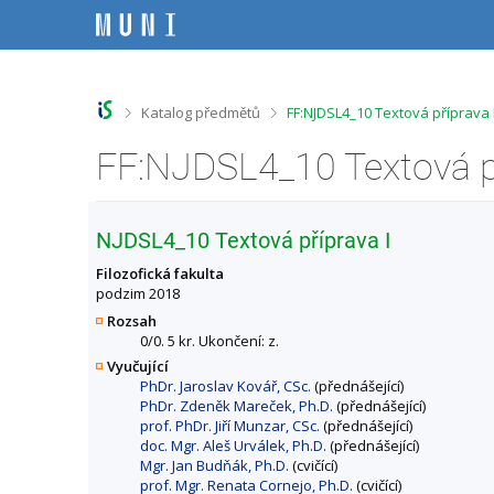
P
P
P
P
ř
ř
ř
ř
e
e
e
e
s
s
s
s
k
k
k
k
o
o
o
o
>
>
Katalog předmětů
FF:NJDSL4_10 Textová příprava 
č
č
č
č
i
i
i
i
FF:NJDSL4_10 Textová př
t
t
t
t
n
n
n
n
a
a
a
a
h
h
o
p
NJDSL4_10 Textová příprava I
o
l
b
a
r
a
s
t
Filozofická fakulta
n
v
a
i
podzim 2018
í
i
h
č
Rozsah
l
č
k
0/0. 5 kr. Ukončení: z.
i
k
u
Vyučující
š
u
PhDr. Jaroslav Kovář, CSc.
(přednášející)
t
PhDr. Zdeněk Mareček, Ph.D.
(přednášející)
u
prof. PhDr. Jiří Munzar, CSc.
(přednášející)
doc. Mgr. Aleš Urválek, Ph.D.
(přednášející)
Mgr. Jan Budňák, Ph.D.
(cvičící)
prof. Mgr. Renata Cornejo, Ph.D.
(cvičící)