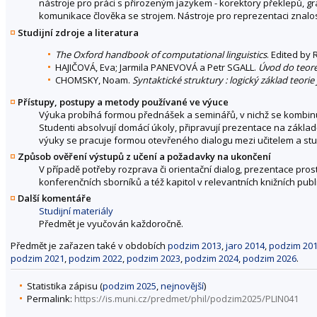
nástroje pro práci s přirozeným jazykem - korektory překlepů, gr
komunikace člověka se strojem. Nástroje pro reprezentaci znalos
Studijní zdroje a literatura
The Oxford handbook of computational linguistics
. Edited by
HAJIČOVÁ, Eva; Jarmila PANEVOVÁ a Petr SGALL.
Úvod do teoret
CHOMSKY, Noam.
Syntaktické struktury : logický základ teorie
Přístupy, postupy a metody používané ve výuce
Výuka probíhá formou přednášek a seminářů, v nichž se kombinuje
Studenti absolvují domácí úkoly, připravují prezentace na zákla
výuky se pracuje formou otevřeného dialogu mezi učitelem a stu
Způsob ověření výstupů z učení a požadavky na ukončení
V případě potřeby rozprava či orientační dialog, prezentace pros
konferenčních sborníků a též kapitol v relevantních knižních publ
Další komentáře
Studijní materiály
Předmět je vyučován každoročně.
Předmět je zařazen také v obdobích
podzim 2013
,
jaro 2014
,
podzim 20
podzim 2021
,
podzim 2022
,
podzim 2023
,
podzim 2024
,
podzim 2026
.
Statistika zápisu (
podzim 2025
,
nejnovější
)
Permalink:
https://is.muni.cz/predmet/phil/podzim2025/PLIN041