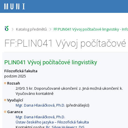
P
P
P
P
ř
ř
ř
ř
e
e
e
e
s
s
s
s
k
k
k
k
o
o
o
o
>
>
Katalog předmětů
FF:PLIN041 Vývoj počítačové lingvistiky - I
č
č
č
č
i
i
i
i
FF:PLIN041 Vývoj počítačové 
t
t
t
t
n
n
n
n
a
a
a
a
h
h
o
p
PLIN041 Vývoj počítačové lingvistiky
o
l
b
a
r
a
s
t
Filozofická fakulta
n
v
a
i
podzim 2025
í
i
h
č
Rozsah
l
č
k
2/0/0. 5 kr. Doporučované ukončení: z. Jiná možná ukončení: k.
i
k
u
Vyučováno kontaktně
š
u
Vyučující
t
Mgr. Dana Hlaváčková, Ph.D.
(přednášející)
u
Garance
Mgr. Dana Hlaváčková, Ph.D.
Ústav českého jazyka – Filozofická fakulta
Kontaktní osoba:
Bc. Silvie Hulewicz, DiS.