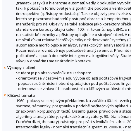
gramatik, jazyků a hierarchie automatů vedly k pokusům vytvořit j
tak i k pokusům formulovat je v algoritmické podobě a verifikova
(introspektivní) přístupy nedostačují. Tak se objevily první velké 
letech se pozornost badatelů postupně obracela k empirickému 
manažerů) pro ně. Objevily se také aplikace jako korektory překle
standardem korpusy čítající kolem 100 mil. tokenů, např. BNC, u n
na statistické techniky a přístupy opírající se o strojové učení. V
umožnil získat relativně lepší výsledky než dosavadní systémy (Go
automatické morfologické analýzy, syntaktických analyzátorů a
Pozornost se rovněž věnuje počítačové analýze emocí. Předmět má 
počítačové a spadá do umělé inteligence a kognitivní vědy. Studen
vývoji v domácím i mezinárodním kontextu.
Výstupy z učení
Student je po absolvování kurzu schopen:
- orientovat se v časovém sledu vývoje oblastí počítačové lingvist
- popsat stručně historii oborů spadajících pod počítačovou lingvi
- orientovat se v hlavních osobnostech a klíčových událostech hist
Klíčová témata
1960 - pokusy se strojovým překladem. Na začátku 60. let - vznik po
syntaxe, sémantiky, pragmatiky v podobě počítačových aplikací. 
značkování korpusových textů. Disambiguace, pravidlové a statist
algoritmy a analyzátory, syntaktické analyzátory. 90. léta -sémant
EuroWordNet, thesaury), nástroje pro práci s lexikálními zdroji. 
intenzionální logiky - normální translační algoritmus. 2000-10 -