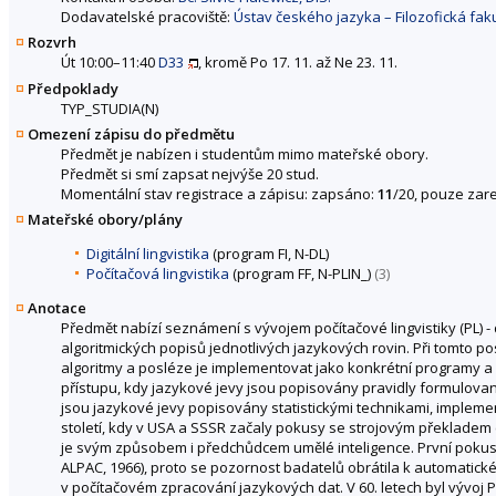
Dodavatelské pracoviště:
Ústav českého jazyka – Filozofická fak
Rozvrh
Út 10:00–11:40
D33
, kromě Po 17. 11. až Ne 23. 11.
Předpoklady
TYP_STUDIA(N)
Omezení zápisu do předmětu
Předmět je nabízen i studentům mimo mateřské obory.
Předmět si smí zapsat nejvýše 20 stud.
Momentální stav registrace a zápisu: zapsáno:
11
/20, pouze zare
Mateřské obory/plány
Digitální lingvistika
(program FI, N-DL)
Počítačová lingvistika
(program FF, N-PLIN_)
(3)
Anotace
Předmět nabízí seznámení s vývojem počítačové lingvistiky (PL) -
algoritmických popisů jednotlivých jazykových rovin. Při tomto 
algoritmy a posléze je implementovat jako konkrétní programy 
přístupu, kdy jazykové jevy jsou popisovány pravidly formulovan
jsou jazykové jevy popisovány statistickými technikami, impleme
století, kdy v USA a SSSR začaly pokusy se strojovým překladem (M
je svým způsobem i předchůdcem umělé inteligence. První poku
ALPAC, 1966), proto se pozornost badatelů obrátila k automati
v počítačovém zpracování jazykových dat. V 60. letech byl vývoj 