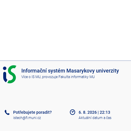
I
Informační systém Masarykovy univerzity
S
Více o IS MU
, provozuje
Fakulta informatiky MU
M
U
Potřebujete poradit?
6. 8. 2026
|
22:13
istech@fi.muni.cz
Aktuální datum a čas