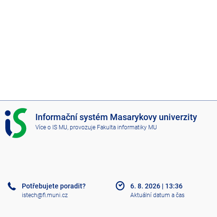
I
Informační systém Masarykovy univerzity
S
Více o IS MU
, provozuje
Fakulta informatiky MU
M
U
Potřebujete poradit?
6. 8. 2026
|
13:36
istech@fi.muni.cz
Aktuální datum a čas