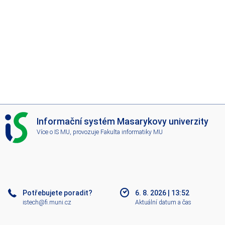
I
Informační systém Masarykovy univerzity
S
Více o IS MU
, provozuje
Fakulta informatiky MU
M
U
Potřebujete poradit?
6. 8. 2026
|
13:52
istech@fi.muni.cz
Aktuální datum a čas