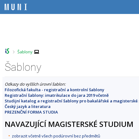
P
P
P
P
ř
ř
ř
ř
e
e
e
e
s
s
s
s
Z
k
k
k
k
m
o
o
o
o
ě
č
č
č
č
i
i
i
i
n
t
t
t
t
i
>
Šablony
n
n
n
n
t
a
a
a
a
f
Šablony
h
h
o
p
o
l
b
a
a
r
a
s
t
k
n
v
a
i
u
Odkazy do vyšších úrovní šablon:
í
i
h
č
Filozofická fakulta - registrační a kontrolní šablony
l
l
č
k
Registrační šablony: imatrikulace do jara 2019 včetně
t
i
k
u
Studijní katalog a registrační šablony pro bakalářské a magisterské
š
u
u
Český jazyk a literatura
t
F
PREZENČNÍ FORMA STUDIA
u
i
NAVAZUJÍCÍ MAGISTERSKÉ STUDIUM
l
o
zobrazit včetně všech podúrovní bez předmětů
z