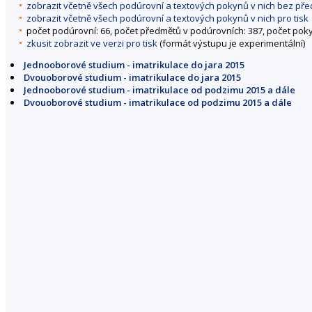
zobrazit včetně všech podúrovní a textových pokynů v nich bez př
o
zobrazit včetně všech podúrovní a textových pokynů v nich pro tisk
f
počet podúrovní: 66, počet předmětů v podúrovních: 387, počet pok
zkusit zobrazit ve verzi pro tisk
(formát výstupu je experimentální)
i
c
Jednooborové studium - imatrikulace do jara 2015
k
Dvouoborové studium - imatrikulace do jara 2015
Jednooborové studium - imatrikulace od podzimu 2015 a dále
á
Dvouoborové studium - imatrikulace od podzimu 2015 a dále
f
a
k
u
l
t
a
Z
m
ě
n
i
t
o