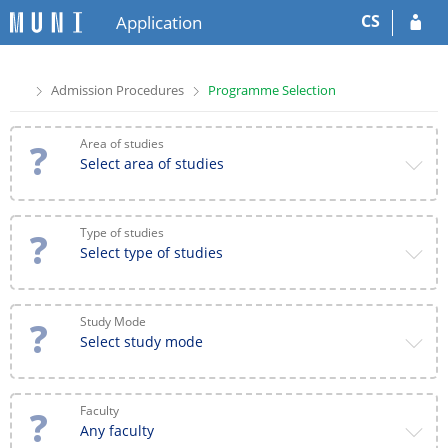
S
S
CS
Application
k
k
i
i
p
p
>
>
Admission Procedures
Programme Selection
t
t
o
o
h
c
Area of studies
e
o
Select area of studies
a
n
d
t
e
e
Type of studies
r
n
Select type of studies
t
Study Mode
Select study mode
Faculty
Any faculty