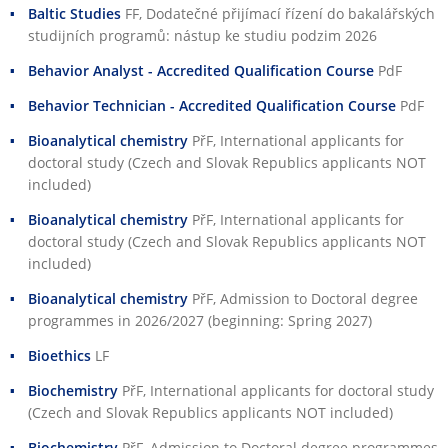
Baltic Studies
FF
, Dodatečné přijímací řízení do bakalářských
studijních programů: nástup ke studiu podzim 2026
Behavior Analyst - Accredited Qualification Course
PdF
Behavior Technician - Accredited Qualification Course
PdF
Bioanalytical chemistry
PřF
, International applicants for
doctoral study (Czech and Slovak Republics applicants NOT
included)
Bioanalytical chemistry
PřF
, International applicants for
doctoral study (Czech and Slovak Republics applicants NOT
included)
Bioanalytical chemistry
PřF
, Admission to Doctoral degree
programmes in 2026/2027 (beginning: Spring 2027)
Bioethics
LF
Biochemistry
PřF
, International applicants for doctoral study
(Czech and Slovak Republics applicants NOT included)
Biochemistry
PřF
, Admission to Doctoral degree programmes