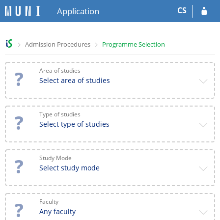
S
S
CS
Application
k
k
i
i
p
p
>
>
Admission Procedures
Programme Selection
t
t
o
o
h
c
Area of studies
e
o
Select area of studies
a
n
d
t
e
e
Type of studies
r
n
Select type of studies
t
Study Mode
Select study mode
Faculty
Any faculty