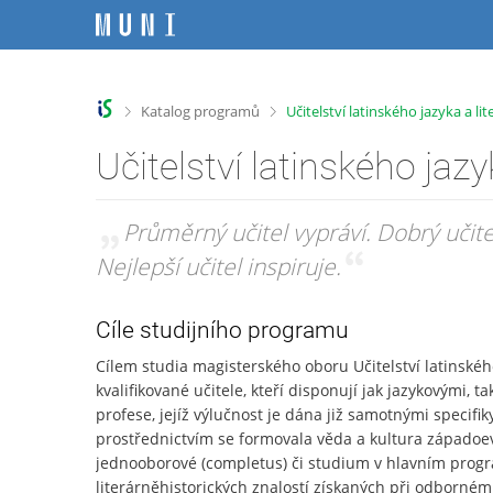
P
P
P
P
ř
ř
ř
ř
e
e
e
e
s
s
s
s
k
k
k
k
>
>
Katalog programů
Učitelství latinského jazyka a li
o
o
o
o
č
č
č
č
Učitelství latinského jazy
i
i
i
i
t
t
t
t
n
n
n
n
„
Průměrný učitel vypráví. Dobrý učite
a
a
a
a
Nejlepší učitel inspiruje.
“
h
h
o
p
o
l
b
a
r
a
s
t
Cíle studijního programu
n
v
a
i
í
i
h
č
Cílem studia magisterského oboru Učitelství latinského
l
č
k
kvalifikované učitele, kteří disponují jak jazykovým
i
k
u
profese, jejíž výlučnost je dána již samotnými specifik
š
u
prostřednictvím se formovala věda a kultura západoevr
t
jednooborové (completus) či studium v hlavním progra
u
literárněhistorických znalostí získaných při odborné