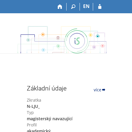
EN
Základní údaje
více
Zkratka
N-LJU_
Typ
magisterský navazující
Profil
akademický