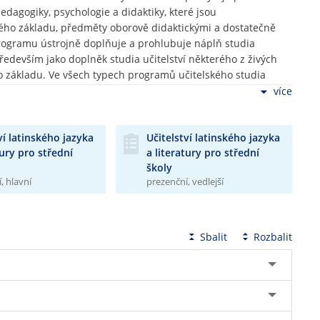
edagogiky, psychologie a didaktiky, které jsou
ho základu, předměty oborově didaktickými a dostatečně
rogramu ústrojně doplňuje a prohlubuje náplň studia
edevším jako doplněk studia učitelství některého z živých
ího základu. Ve všech typech programů učitelského studia
 a praktické složky učitelské přípravy, která absolventa
více
praxe.
ví latinského jazyka
Učitelství latinského jazyka
tury pro střední
a literatury pro střední
školy
, hlavní
prezenční, vedlejší
Sbalit
Rozbalit