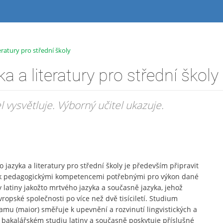
teratury pro střední školy
ka a literatury pro střední školy
l vysvětluje. Výborný učitel ukazuje.
 jazyka a literatury pro střední školy je především připravit
i, tak pedagogickými kompetencemi potřebnými pro výkon dané
y latiny jakožto mrtvého jazyka a současně jazyka, jehož
opské společnosti po více než dvě tisíciletí. Studium
mu (maior) směřuje k upevnění a rozvinutí lingvistických a
m bakalářském studiu latiny a současně poskytuje příslušné