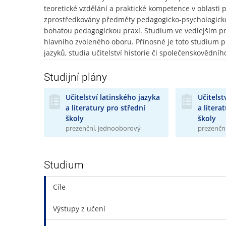
teoretické vzdělání a praktické kompetence v oblasti p
zprostředkovány předměty pedagogicko-psychologické
bohatou pedagogickou praxí. Studium ve vedlejším p
hlavního zvoleného oboru. Přínosné je toto studium př
jazyků, studia učitelství historie či společenskovědn
latiny je kladen důraz na úzkou provázanost teoretické
metodologicky vybaví na rychle se měnící požadavky 
Studijní plány
Učitelství latinského jazyka
Učitelst
a literatury pro střední
a litera
školy
školy
prezenční, jednooborový
prezenční
Studium
Cíle
Výstupy z učení