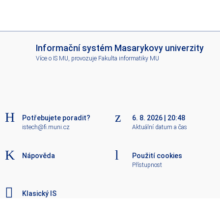
I
Informační systém Masarykovy univerzity
S
Více o IS MU
, provozuje
Fakulta informatiky MU
M
U
Potřebujete poradit?
6. 8. 2026
|
20:48
istech@fi.muni.cz
Aktuální datum a čas
Nápověda
Použití cookies
Přístupnost
Klasický IS