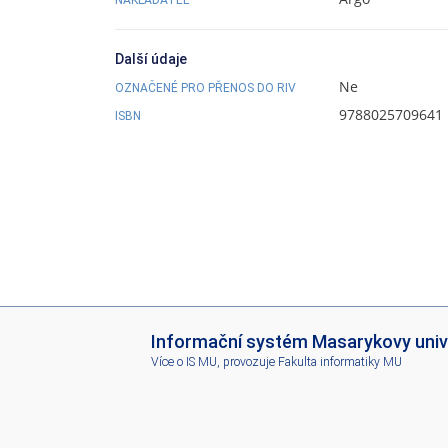
Další údaje
Ne
OZNAČENÉ PRO PŘENOS DO RIV
9788025709641
ISBN
I
Informační systém Masarykovy univ
S
Více o IS MU
, provozuje
Fakulta informatiky MU
M
U