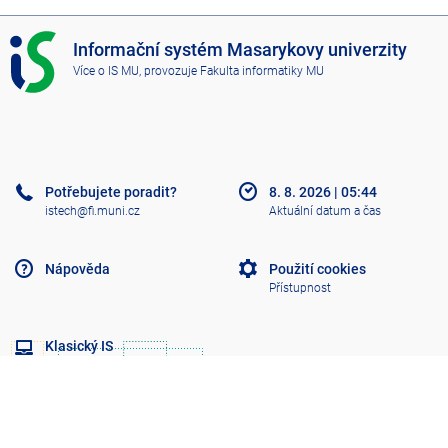
I
Informační systém Masarykovy univerzity
S
Více o IS MU
, provozuje
Fakulta informatiky MU
M
U
Potřebujete poradit?
8. 8. 2026
|
05:44
istech@fi.muni.cz
Aktuální datum a čas
Nápověda
Použití cookies
Přístupnost
Klasický IS
Nahoru