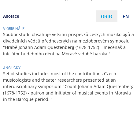
Anotace
ORIG
EN
V ORIGINÁLE
Soubor studií obsahuje většinu příspěvků českých muzikologů a
divadelních vědců přednesených na mezioborovém symposiu
"Hrabě Johann Adam Questenberg (1678-1752) – mecenáš a
iniciátor hudebního dění na Moravě v době baroka."
ANGLICKY
Set of studies includes most of the contributions Czech
musicologists and theater researchers presented at an
interdisciplinary symposium "Count Johann Adam Questenberg
(1678-1752) - patron and initiator of musical events in Moravia
in the Baroque period. "