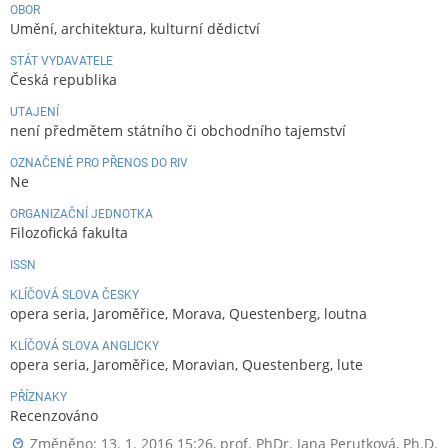
OBOR
Umění, architektura, kulturní dědictví
STÁT VYDAVATELE
Česká republika
UTAJENÍ
není předmětem státního či obchodního tajemství
OZNAČENÉ PRO PŘENOS DO RIV
Ne
ORGANIZAČNÍ JEDNOTKA
Filozofická fakulta
ISSN
KLÍČOVÁ SLOVA ČESKY
opera seria, Jaroměřice, Morava, Questenberg, loutna
KLÍČOVÁ SLOVA ANGLICKY
opera seria, Jaroměřice, Moravian, Questenberg, lute
PŘÍZNAKY
Recenzováno
Změněno: 13. 1. 2016 15:26,
prof. PhDr. Jana Perutková, Ph.D.