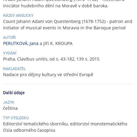
iniciátor hudebního dění na Moravě v době baroka.
NÁZEV ANGLICKY
Count Johann Adam von Questenberg (1678-1752) - patron and
initiator of musical events in Moravia in the Baroque period
AUTOŘI
PERUTKOVÁ, Jana
a Jiří K. KROUPA
VYDÁNÍ
Praha, Clavibus unitis, od s. 43-182, 139 s. 2015
NAKLADATEL
Nadace pro dějiny kultury ve střední Evropě
Další údaje
JAZYK
čeština
TYP VÝSLEDKU
Editorství tematického sborníku, editorství monotematického
čísla odborného časopisu