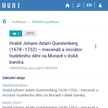
P
P
P
P
EN
ř
ř
ř
ř
e
e
e
e
s
s
s
s
>
>
Publikace
Přehled o publikaci
k
k
k
k
o
o
o
o
č
č
č
č
2015
s
i
i
i
i
Hrabě Johann Adam Questenberg
t
t
t
t
O
p
n
n
n
n
(1678–1752) – mecenáš a iniciátor
e
a
a
a
a
r
hudebního dění na Moravě v době
a
h
h
o
p
c
baroka.
o
l
b
a
e
PERUTKOVÁ, Jana a Jiří K. KROUPA
r
a
s
t
n
v
a
i
Základní údaje
í
i
h
č
l
č
k
ORIGINÁLNÍ NÁZEV
i
k
u
Hrabě Johann Adam Questenberg (1678–1752) – mecenáš a
š
u
iniciátor hudebního dění na Moravě v době baroka.
t
NÁZEV ČESKY
u
Hrabě Johann Adam Questenberg (1678–1752) – mecenáš a