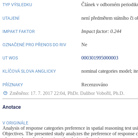
Článek v odborném periodik
TYP VÝSLEDKU
není předmětem státního či o
UTAJENÍ
Impact factor: 0.244
IMPAKT FAKTOR
Ne
OZNAČENÉ PRO PŘENOS DO RIV
000301995000003
UT WOS
nominal categories model; ite
KLÍČOVÁ SLOVA ANGLICKY
Recenzováno
PŘÍZNAKY
Změněno: 17. 7. 2017 22:04,
PhDr. Dalibor Vobořil, Ph.D.
Anotace
V ORIGINÁLE
Analysis of response categories preference in spatial reasoning test
Objectives. The presented study analyzes the preference of response ca