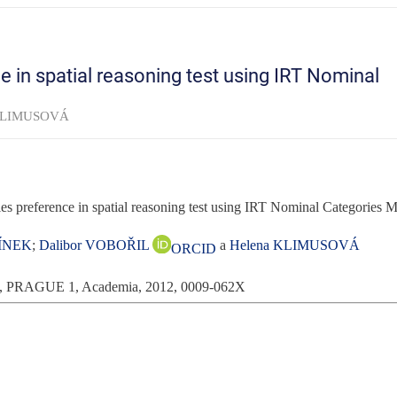
e in spatial reasoning test using IRT Nominal
a KLIMUSOVÁ
ies preference in spatial reasoning test using IRT Nominal Categories 
LÍNEK
;
Dalibor VOBOŘIL
a
Helena KLIMUSOVÁ
ORCID
e, PRAGUE 1, Academia, 2012, 0009-062X