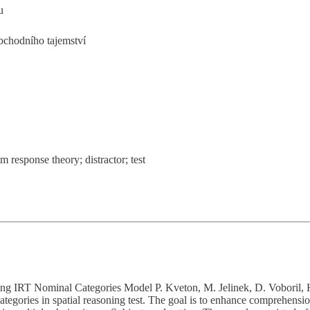
u
bchodního tajemství
m response theory; distractor; test
 using IRT Nominal Categories Model P. Kveton, M. Jelinek, D. Voboril
tegories in spatial reasoning test. The goal is to enhance comprehensio