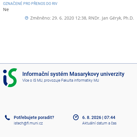
OZNAČENÉ PRO PŘENOS DO RIV
Ne
Změněno: 29. 6. 2020 12:38,
RNDr. Jan Géryk, Ph.D.
I
Informační systém Masarykovy univerzity
S
Více o IS MU
, provozuje
Fakulta informatiky MU
M
U
Potřebujete poradit?
6. 8. 2026
|
07:44
istech@fi.muni.cz
Aktuální datum a čas