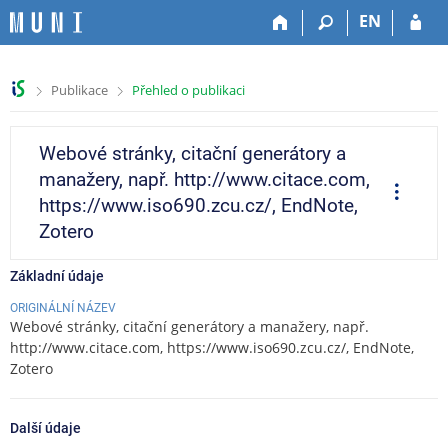
P
P
P
P
EN
ř
ř
ř
ř
e
e
e
e
s
s
s
s
>
>
Publikace
Přehled o publikaci
k
k
k
k
o
o
o
o
č
č
č
č
Webové stránky, citační generátory a
i
i
i
i
manažery, např. http://www.citace.com,
t
t
t
t
O
p
n
n
n
n
https://www.iso690.zcu.cz/, EndNote,
e
a
a
a
a
r
Zotero
a
h
h
o
p
c
o
l
b
a
e
Základní údaje
r
a
s
t
n
v
a
i
ORIGINÁLNÍ NÁZEV
í
i
h
č
Webové stránky, citační generátory a manažery, např.
l
č
k
http://www.citace.com, https://www.iso690.zcu.cz/, EndNote,
i
k
u
Zotero
š
u
t
Další údaje
u