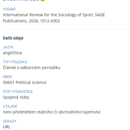
R
VYDÁNÍ
C
International Review for the Sociology of Sport, SAGE
I
Publications, 2026, 1012-6902
D
Další údaje
JAZYK
angličtina
TYP VÝSLEDKU
Článek v odborném periodiku
OBOR
50601 Political science
STÁT VYDAVATELE
Spojené státy
UTAJENÍ
není předmětem státního či obchodního tajemství
ODKAZY
URL