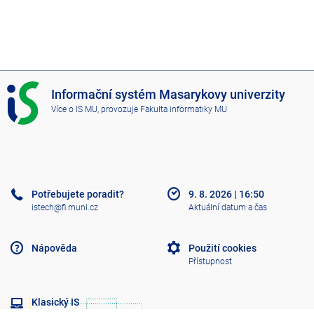
I
Informační systém Masarykovy univerzity
S
Více o IS MU
, provozuje
Fakulta informatiky MU
M
U
Potřebujete poradit?
9. 8. 2026
|
16:50
istech@fi.muni.cz
Aktuální datum a čas
Nápověda
Použití cookies
Přístupnost
Klasický IS