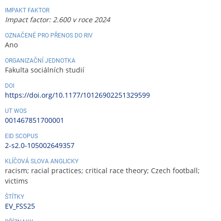
IMPAKT FAKTOR
Impact factor: 2.600 v roce 2024
OZNAČENÉ PRO PŘENOS DO RIV
Ano
ORGANIZAČNÍ JEDNOTKA
Fakulta sociálních studií
DOI
https://doi.org/10.1177/10126902251329599
UT WOS
001467851700001
EID SCOPUS
2-s2.0-105002649357
KLÍČOVÁ SLOVA ANGLICKY
racism; racial practices; critical race theory; Czech football;
victims
ŠTÍTKY
EV_FSS25