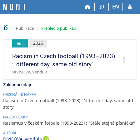
P
P
P
P
EN
ř
ř
ř
ř
e
e
e
e
s
s
s
s
>
>
Publikace
Přehled o publikaci
k
k
k
k
o
o
o
o
č
č
č
č
2026
J
i
i
i
i
Racism in Czech football (1993–2023)
t
t
t
t
O
p
n
n
n
n
: ‘different day, same old story’
e
a
a
a
a
r
DIVIŠOVÁ, Vendula
a
h
h
o
p
c
o
l
b
a
e
Základní údaje
r
a
s
t
n
v
a
i
ORIGINÁLNÍ NÁZEV
Racism in Czech football (1993–2023) : ‘different day, same old
í
i
h
č
story’
l
č
k
i
k
u
NÁZEV ČESKY
š
u
Rasismus v českém fotbale (1993-2023) : "Stále stejná písnička"
t
AUTOŘI
u
DIVIŠOVÁ, Vendula
O