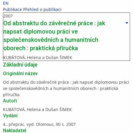
Přeskočit
Přeskočit
Přeskočit
Přeskočit
EN
na
na
na
na
>
Publikace
>
Přehled o publikaci
horní
hlavičku
obsah
patičku
2007
lištu
Od abstraktu do závěrečné práce : jak
Oper
napsat diplomovou práci ve
společenskovědních a humanitních
oborech : praktická příručka
KUBÁTOVÁ, Helena a Dušan ŠIMEK
Základní údaje
Originální název
Od abstraktu do závěrečné práce : jak napsat diplomovou práci
ve společenskovědních a humanitních oborech : praktická
příručka
Autoři
KUBÁTOVÁ, Helena a Dušan ŠIMEK
Vydání
4., přeprac. vyd. Olomouc, 90 s. 2007
Nakladatel