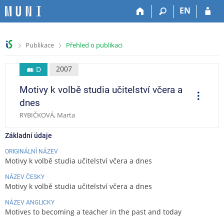
P
P
P
P
EN
ř
ř
ř
ř
e
e
e
e
s
s
s
s
>
>
Publikace
Přehled o publikaci
k
k
k
k
o
o
o
o
č
č
č
č
2007
D
i
i
i
i
Motivy k volbě studia učitelství včera a
t
t
t
t
O
p
n
n
n
n
dnes
e
a
a
a
a
r
RYBIČKOVÁ, Marta
a
h
h
o
p
c
o
l
b
a
e
Základní údaje
r
a
s
t
n
v
a
i
ORIGINÁLNÍ NÁZEV
Motivy k volbě studia učitelství včera a dnes
í
i
h
č
l
č
k
NÁZEV ČESKY
i
k
u
Motivy k volbě studia učitelství včera a dnes
š
u
NÁZEV ANGLICKY
t
Motives to becoming a teacher in the past and today
u