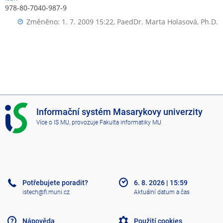
978-80-7040-987-9
Změněno: 1. 7. 2009 15:22,
PaedDr. Marta Holasová, Ph.D.
I
Informační systém Masarykovy univerzity
S
Více o IS MU
, provozuje
Fakulta informatiky MU
M
U
Potřebujete poradit?
6. 8. 2026
|
15:59
istech@fi.muni.cz
Aktuální datum a čas
Nápověda
Použití cookies