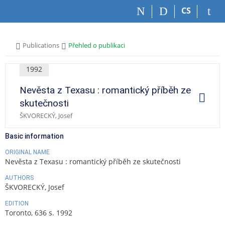
S
S
S
S
CS
k
k
k
k
i
i
i
i
p
p
p
p
>
>
Publications
Přehled o publikaci
t
t
t
t
o
o
o
o
t
h
c
f
1992
o
e
o
o
Nevěsta z Texasu : romantický příběh ze
p
a
n
o
O
p
b
d
t
t
skutečnosti
e
a
e
e
e
r
ŠKVORECKÝ, Josef
a
r
r
n
r
t
t
i
Basic information
o
n
ORIGINAL NAME
s
Nevěsta z Texasu : romantický příběh ze skutečnosti
AUTHORS
ŠKVORECKÝ, Josef
EDITION
Toronto, 636 s. 1992