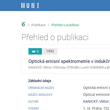
P
P
P
P
ř
ř
ř
ř
e
e
e
e
s
s
s
s
k
k
k
k
>
>
Publikace
Přehled o publikaci
o
o
o
o
č
č
č
č
Přehled o publikaci
i
i
i
i
t
t
t
t
n
n
n
n
1992
B
a
a
a
a
h
h
o
p
Optická emisní spektrometrie v induk
o
l
b
a
KANICKÝ, Viktor; Vítězslav OTRUBA; Lumír SOMMER a Ji
r
a
s
t
n
v
a
i
í
i
h
č
Základní údaje
l
č
k
Optická emisní 
ORIGINÁLNÍ NÁZEV
i
k
u
Optical emissio
š
u
NÁZEV ANGLICKY
t
KANICKÝ, Viktor
AUTOŘI
u
1. st. Praha, 15
VYDÁNÍ