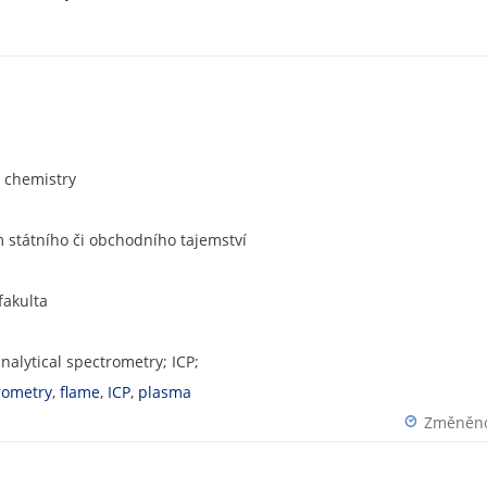
l chemistry
státního či obchodního tajemství
fakulta
nalytical spectrometry; ICP;
trometry
,
flame
,
ICP
,
plasma
Změněno: