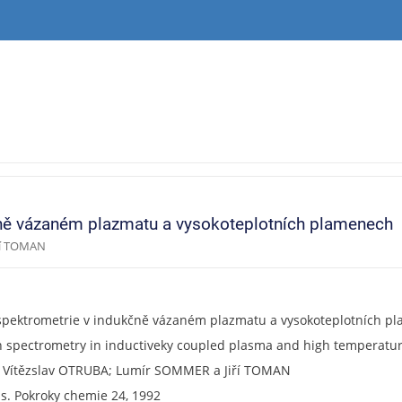
čně vázaném plazmatu a vysokoteplotních plamenech
ří TOMAN
spektrometrie v indukčně vázaném plazmatu a vysokoteplotních p
n spectrometry in inductiveky coupled plasma and high temperatu
; Vítězslav OTRUBA; Lumír SOMMER a Jiří TOMAN
2 s. Pokroky chemie 24, 1992