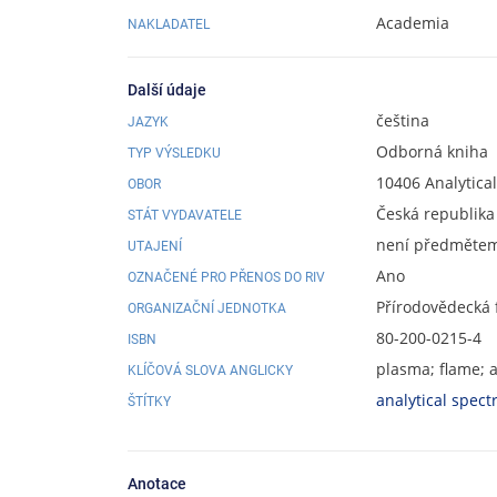
Academia
NAKLADATEL
Další údaje
čeština
JAZYK
Odborná kniha
TYP VÝSLEDKU
10406 Analytica
OBOR
Česká republika
STÁT VYDAVATELE
není předmětem 
UTAJENÍ
Ano
OZNAČENÉ PRO PŘENOS DO RIV
Přírodovědecká 
ORGANIZAČNÍ JEDNOTKA
80-200-0215-4
ISBN
plasma; flame; a
KLÍČOVÁ SLOVA ANGLICKY
analytical spec
ŠTÍTKY
Anotace