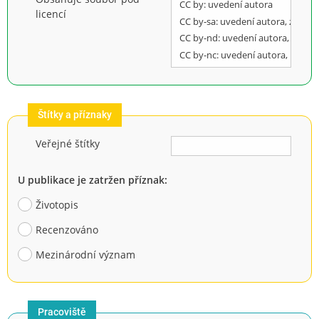
licencí
Štítky a příznaky
Veřejné štítky
U publikace je zatržen příznak:
Životopis
Recenzováno
Mezinárodní význam
Pracoviště