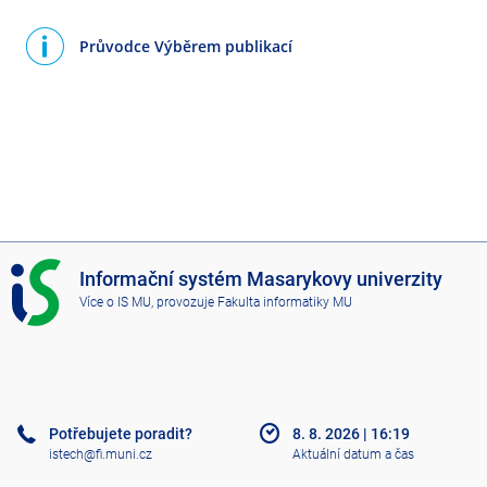
Průvodce Výběrem publikací
I
Informační systém Masarykovy univerzity
S
Více o IS MU
, provozuje
Fakulta informatiky MU
M
U
Potřebujete poradit?
8. 8. 2026
|
16:19
istech@fi.muni.cz
Aktuální datum a čas