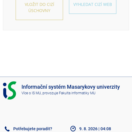
VLOŽIT DO CIZÍ
VYHLEDAT CIZÍ WEB
ÚSCHOVNY
I
Informační systém Masarykovy univerzity
S
Více o IS MU
, provozuje
Fakulta informatiky MU
M
U
Potřebujete poradit?
9. 8. 2026
|
04:08