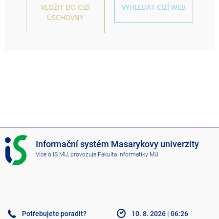
VLOŽIT DO CIZÍ
VYHLEDAT CIZÍ WEB
ÚSCHOVNY
I
Informační systém Masarykovy univerzity
S
Více o IS MU
, provozuje
Fakulta informatiky MU
M
U
Potřebujete poradit?
10. 8. 2026
|
06:26