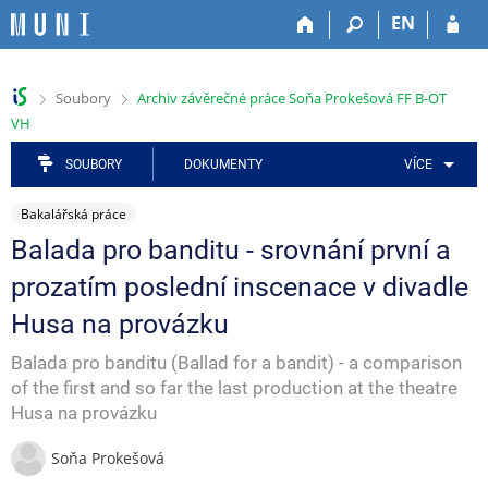
P
P
P
P
P
EN
ř
ř
ř
ř
ř
e
e
e
e
e
s
s
s
s
s
>
>
Soubory
Archiv závěrečné práce Soňa Prokešová FF B-OT
k
k
k
k
k
VH
o
o
o
o
o
č
č
č
č
č
SOUBORY
DOKUMENTY
VÍCE
i
i
i
i
i
t
t
t
t
t
Bakalářská práce
n
n
n
n
n
a
a
a
a
a
Balada pro banditu - srovnání první a
h
h
a
o
p
prozatím poslední inscenace v divadle
o
l
p
b
a
r
a
l
s
t
Husa na provázku
n
v
i
a
i
í
i
k
h
č
Balada pro banditu (Ballad for a bandit) - a comparison
l
č
a
k
of the first and so far the last production at the theatre
i
k
č
u
Husa na provázku
š
u
n
t
í
Soňa Prokešová
u
m