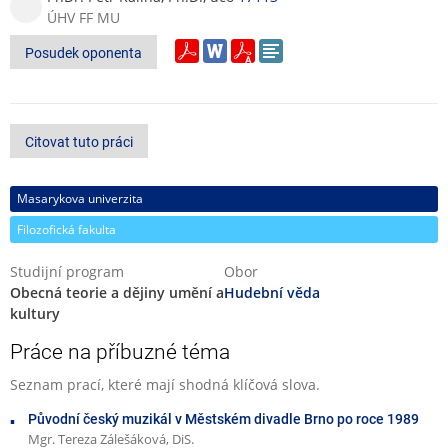
ÚHV FF MU
Posudek oponenta
Citovat tuto práci
Masarykova univerzita
Filozofická fakulta
Studijní program
Obor
Obecná teorie a dějiny umění a
Hudební věda
kultury
Práce na příbuzné téma
Seznam prací, které mají shodná klíčová slova.
Původní český muzikál v Městském divadle Brno po roce 1989
Mgr. Tereza Zálešáková, DiS.