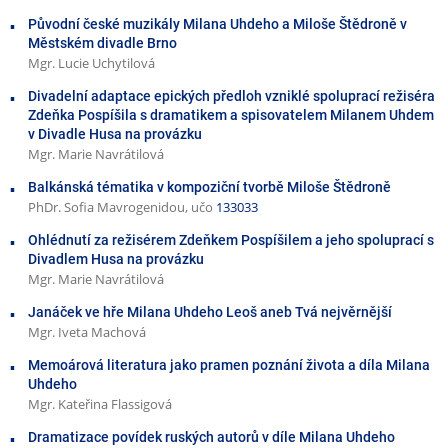
Původní české muzikály Milana Uhdeho a Miloše Štědroně v
Městském divadle Brno
Mgr. Lucie Uchytilová
Divadelní adaptace epických předloh vzniklé spoluprací režiséra
Zdeňka Pospíšila s dramatikem a spisovatelem Milanem Uhdem
v Divadle Husa na provázku
Mgr. Marie Navrátilová
Balkánská tématika v kompoziční tvorbě Miloše Štědroně
PhDr. Sofia Mavrogenidou, učo
133033
Ohlédnutí za režisérem Zdeňkem Pospíšilem a jeho spoluprací s
Divadlem Husa na provázku
Mgr. Marie Navrátilová
Janáček ve hře Milana Uhdeho Leoš aneb Tvá nejvěrnější
Mgr. Iveta Machová
Memoárová literatura jako pramen poznání života a díla Milana
Uhdeho
Mgr. Kateřina Flassigová
Dramatizace povídek ruských autorů v díle Milana Uhdeho