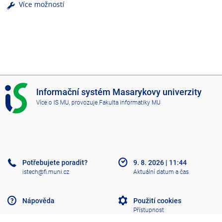
Více možností
I
Informační systém Masarykovy univerzity
S
Více o IS MU
, provozuje
Fakulta informatiky MU
M
U
Potřebujete poradit?
9. 8. 2026
|
11:44
istech@fi.muni.cz
Aktuální datum a čas
Nápověda
Použití cookies
Přístupnost