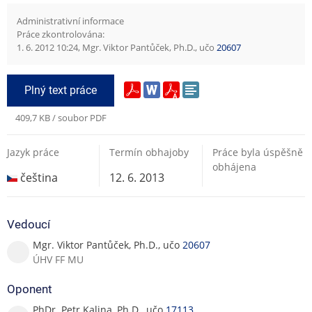
Administrativní informace
Práce zkontrolována:
1. 6. 2012 10:24, Mgr. Viktor Pantůček, Ph.D., učo
20607
Plný text práce
409,7 KB / soubor PDF
Jazyk práce
Termín obhajoby
Práce byla úspěšně
obhájena
čeština
12. 6. 2013
Vedoucí
Mgr. Viktor Pantůček, Ph.D., učo
20607
ÚHV FF MU
Oponent
PhDr. Petr Kalina, Ph.D., učo
17113