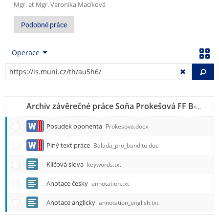
Mgr. et Mgr. Veronika Macíková
Podobné práce
Operace
Vy
Archiv závěrečné práce Soňa Prokešová FF B-OT VH
Posudek oponenta
Prokesova.docx
Plný text práce
Balada_pro_banditu.doc
Klíčová slova
keywords.txt
Anotace česky
annotation.txt
Anotace anglicky
annotation_english.txt