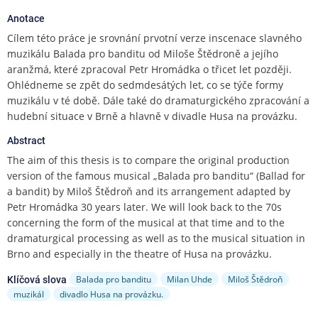
e
n
Anotace
u
Cílem této práce je srovnání prvotní verze inscenace slavného
muzikálu Balada pro banditu od Miloše Štědroně a jejího
aranžmá, které zpracoval Petr Hromádka o třicet let později.
Ohlédneme se zpět do sedmdesátých let, co se týče formy
muzikálu v té době. Dále také do dramaturgického zpracování a
hudební situace v Brně a hlavně v divadle Husa na provázku.
Abstract
The aim of this thesis is to compare the original production
version of the famous musical „Balada pro banditu“ (Ballad for
a bandit) by Miloš Štědroň and its arrangement adapted by
Petr Hromádka 30 years later. We will look back to the 70s
concerning the form of the musical at that time and to the
dramaturgical processing as well as to the musical situation in
Brno and especially in the theatre of Husa na provázku.
Balada pro banditu
Milan Uhde
Miloš Štědroň
Klíčová slova
muzikál
divadlo Husa na provázku.