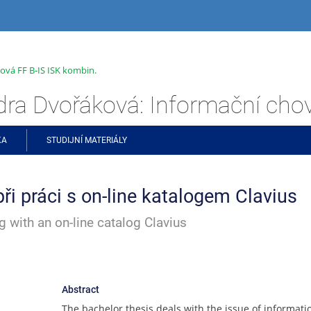
ová FF B-IS ISK kombin.
KA
STUDIJNÍ MATERIÁLY
ři práci s on-line katalogem Clavius
 with an on-line catalog Clavius
Abstract
The bachelor thesis deals with the issue of informati