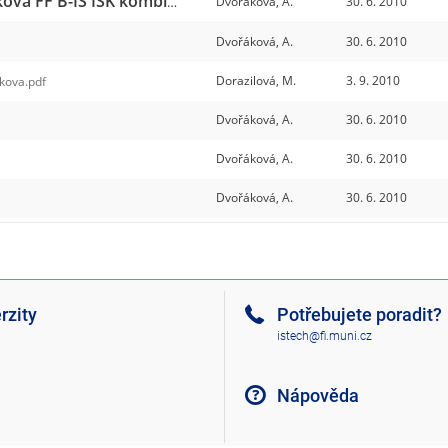
Archiv závěrečné práce Alexandra Dvořáková FF B-IS ISK kombin.
Dvořáková, A.
30. 6. 2010
czvs1
/6
Dvořáková, A.
30. 6. 2010
Dorazilová, M.
3. 9. 2010
kova.pdf
Dvořáková, A.
30. 6. 2010
Dvořáková, A.
30. 6. 2010
Dvořáková, A.
30. 6. 2010
rzity
Potřebujete poradit?
istech@fi.muni.cz
Nápověda