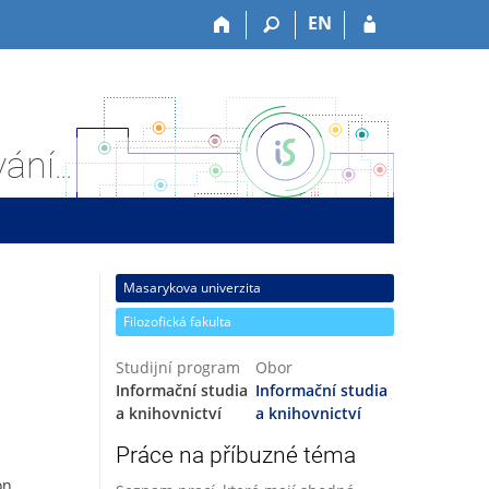
EN
Závěrečná práce: Alexandra Dvořáková: Informační chování uživatelů při práci s on-line katalogem Clavius
Masarykova univerzita
Filozofická fakulta
Studijní program
Obor
Informační studia
Informační studia
a knihovnictví
a knihovnictví
Práce na příbuzné téma
on