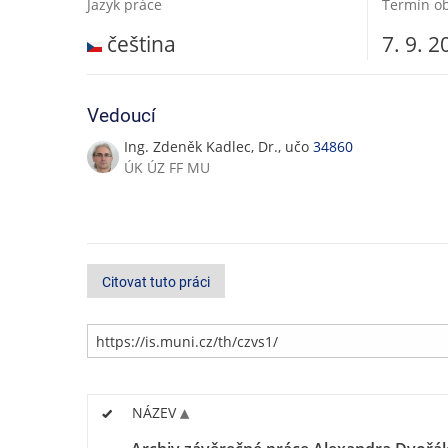
Jazyk práce
Termín o
čeština
7. 9. 2
Vedoucí
Ing. Zdeněk Kadlec, Dr., učo
34860
ÚK ÚZ FF MU
Citovat tuto práci
NÁZEV