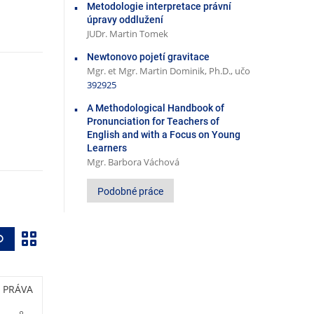
Metodologie interpretace právní
úpravy oddlužení
JUDr. Martin Tomek
Newtonovo pojetí gravitace
Mgr. et Mgr. Martin Dominik, Ph.D., učo
392925
A Methodological Handbook of
Pronunciation for Teachers of
English and with a Focus on Young
Learners
Mgr. Barbora Váchová
Podobné práce
Z
Vyhledat
o
b
PRÁVA