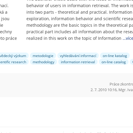
mací.
behavior of users in information retrieval. The work i
ká a
into two parts - theoretical and practical. Information
 jsou
exploration, information behavior and scientific rese
ie
methodology are the basic topics in the theoretical p
šechny
practical part includes all information about the res
éto práce
realized in this work on the topic of Information
…víc
vědecký výzkum
metodologie
vyhledávání informací
on-line katalog
ientific research
methodology
information retrieval
on-line catalog
Práce zkontr
2. 7. 2010 10:16, Mgr. I