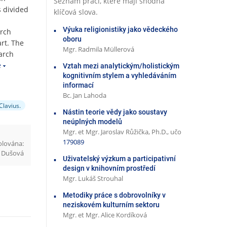
Seznam prací, které mají shodná
s divided
klíčová slova.
Výuka religionistiky jako vědeckého
arch
oboru
art. The
Mgr. Radmila Müllerová
earch
e
Vztah mezi analytickým/holistickým
kognitivním stylem a vyhledáváním
informací
Bc. Jan Lahoda
Clavius.
Nástin teorie vědy jako soustavy
neúplných modelů
Mgr. et Mgr. Jaroslav Růžička, Ph.D., učo
179089
olována:
va Dušová
Uživatelský výzkum a participativní
design v knihovním prostředí
Mgr. Lukáš Strouhal
Metodiky práce s dobrovolníky v
neziskovém kulturním sektoru
Mgr. et Mgr. Alice Kordíková