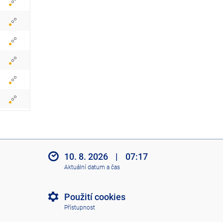
r
a
z
i
t
i
k
o
n
10. 8. 2026
|
07:17
Aktuální datum a čas
y
Použití cookies
Přístupnost