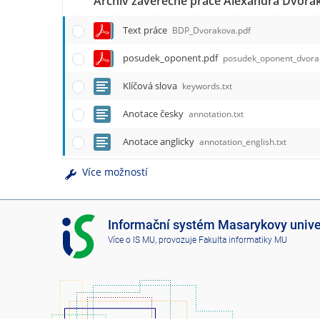
Text práce
BDP_Dvorakova.pdf
posudek_oponent.pdf
posudek_oponent_dvora
Klíčová slova
keywords.txt
Anotace česky
annotation.txt
Anotace anglicky
annotation_english.txt
Více možností
I
Informační systém Masarykovy unive
S
Více o IS MU
, provozuje
Fakulta informatiky MU
M
U