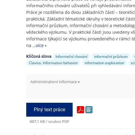
e
informačního chování uživatelů při vyhledávání infor
n
Práce je rozdělena do dvou základních částí – teoretic
u
praktická. Základní tématické okruhy v teoretické části
informační průzkum, informační chování a metodolog
vědeckého výzkumu. V praktické části jsou uvedeny v
informace týkající se výzkumu provedeného v rámci t
na
…více
Informační chování
informační průzkum
Klíčová slova
Clavius. Information behavior
information exploration
sc
Administrativní informace
Plný text práce
887,1 KB / soubor PDF