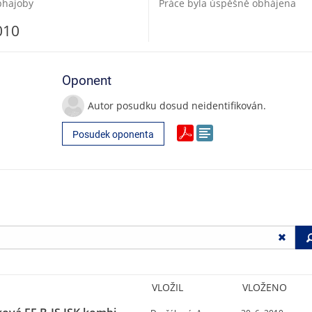
bhajoby
Práce byla úspěšně obhájena
010
Oponent
Autor posudku dosud neidentifikován.
Posudek oponenta
VLOŽIL
VLOŽENO