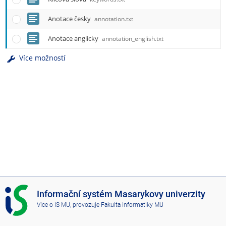
Anotace česky
annotation.txt
Anotace anglicky
annotation_english.txt
Více možností
I
Informační systém Masarykovy univerzity
S
Více o IS MU
, provozuje
Fakulta informatiky MU
M
U