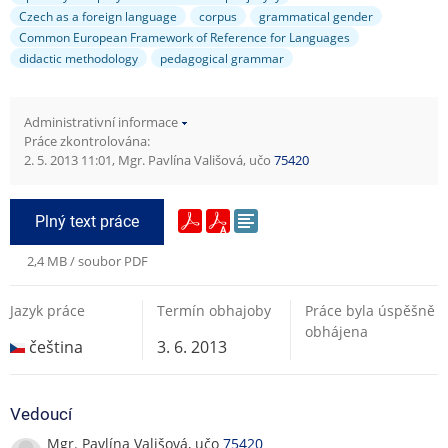
Czech as a foreign language
corpus
grammatical gender
Common European Framework of Reference for Languages
didactic methodology
pedagogical grammar
Administrativní informace
Práce zkontrolována:
2. 5. 2013 11:01, Mgr. Pavlína Vališová, učo
75420
Plný text práce
2,4 MB / soubor PDF
Jazyk práce
Termín obhajoby
Práce byla úspěšně
obhájena
čeština
3. 6. 2013
Vedoucí
Mgr. Pavlína Vališová, učo
75420