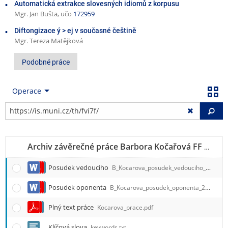
Automatická extrakce slovesných idiomů z korpusu
Mgr. Jan Bušta, učo
172959
Diftongizace ý > ej v současné češtině
Mgr. Tereza Matějková
Podobné práce
Operace
Vy
Archiv závěrečné práce Barbora Kočařová FF B-HS RL, CJ
Posudek vedouciho
B_Kocarova_posudek_vedouciho_2013.doc
Posudek oponenta
B_Kocarova_posudek_oponenta_2013.doc
Plný text práce
Kocarova_prace.pdf
Klíčová slova
keywords.txt