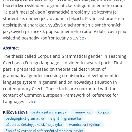
e
teoretickým výkladem o gramatické kategorii jmenného rodu.
n
Ta patří mezi základní gramatické problémy, se kterými je
u
student seznámen již v úvodních lekcích. První část práce má
deskriptivní charakter, využívá diachronních a synchronních
jazykových příruček k popisu jmenného rodu. V další části jsou
výsledné poznatky konfrontovány s
…více
Abstract
The thesis called Corpus and Grammatical gender in Teaching
Czech as a Foreign language is divided to several parts. First
part is prepared based on theoretical description of
grammatical gender focusing on historical development in
language system in general and on nowadays situation in
contemporary Czech. These facts are confronted with the
content of Common European Framework of Reference for
Languages
…více
čeština jako cizí jazyk
jmenný rod
korpus
Klíčová slova
pedagogická gramatika
signální gramatika
učebnice češtiny jako cizího jazyka
kvantitativní výzkum
Společný evropský referenční rámec pro jazyky