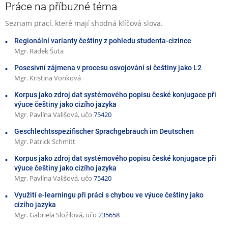
Práce na příbuzné téma
Seznam prací, které mají shodná klíčová slova.
Regionální varianty češtiny z pohledu studenta-cizince
Mgr. Radek Šuta
Posesivní zájmena v procesu osvojování si češtiny jako L2
Mgr. Kristina Vonková
Korpus jako zdroj dat systémového popisu české konjugace při
výuce češtiny jako cizího jazyka
Mgr. Pavlína Vališová, učo
75420
Geschlechtsspezifischer Sprachgebrauch im Deutschen
Mgr. Patrick Schmitt
Korpus jako zdroj dat systémového popisu české konjugace při
výuce češtiny jako cizího jazyka
Mgr. Pavlína Vališová, učo
75420
Využití e-learningu při práci s chybou ve výuce češtiny jako
cizího jazyka
Mgr. Gabriela Složilová, učo
235658