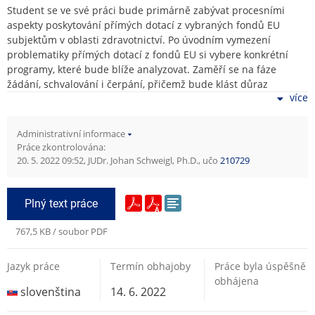
Student se ve své práci bude primárně zabývat procesními
aspekty poskytování přímých dotací z vybraných fondů EU
subjektům v oblasti zdravotnictví. Po úvodním vymezení
problematiky přímých dotací z fondů EU si vybere konkrétní
programy, které bude blíže analyzovat. Zaměří se na fáze
žádání, schvalování i čerpání, přičemž bude klást důraz
více
zejména procesně-právní související otázky. V druhé části práce
představí vybraný konkrétní subjekt (případně i více takových
subjektů), který v oblasti zdravotnictví dotaci čerpal, popíše
Administrativní informace
zkušenosti toho subjektu, které bude dále analyzovat a pokusí
Práce zkontrolována:
se identifikovat oblasti, v nichž lze stávající proces upravit.
20. 5. 2022 09:52, JUDr. Johan Schweigl, Ph.D., učo
210729
Plný text práce
767,5 KB / soubor PDF
Jazyk práce
Termín obhajoby
Práce byla úspěšně
obhájena
slovenština
14. 6. 2022