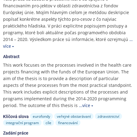
e
financovaním pro-jektov v oblasti zdravotníctva z fondov
n
Európskej únie. Mojím hlavným cieľom je metódou deskripcie
u
popísať konkrétne aspekty týchto pro-cesov z čo najviac
praktického hľadiska. V práci explicitne popisujem postupy a
programy, ktoré boli aktuálne počas programového obdobia
2014 – 2020. Výsledkom práce sú informácie, ktoré ozrejmujú
…
více
Abstract
This work focuses on the processes involved in the health care
projects financing with the funds of the European Union. The
aim of the thesis is to provide a description of particular
aspects of these processes from the most practical standpoint.
This work includes explicit descriptions of the processes and
programs implemented during the 2014-2020 programming
period. The outcome of this thesis is
…více
eurofondy
veřejné obstarávaní
zdravotnictví
Klíčová slova
integrační program
cíle
financování
Zadání práce