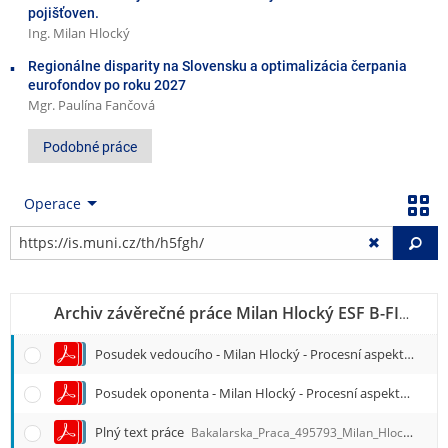
pojišťoven.
Ing. Milan Hlocký
Regionálne disparity na Slovensku a optimalizácia čerpania
eurofondov po roku 2027
Mgr. Paulína Fančová
Podobné práce
Operace
Vy
Archiv závěrečné práce Milan Hlocký ESF B-FIPR BFIPR01
Posudek vedoucího - Milan Hlocký - Procesní aspekty přímých dotací z fondů EU v oblasti zdravotnictví
Posudek oponenta - Milan Hlocký - Procesní aspekty přímých dotací z fondů EU v oblasti zdravotnictví
Plný text práce
Bakalarska_Praca_495793_Milan_Hlocky.pdf