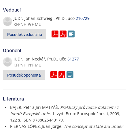
Vedoucí
JUDr. Johan Schweigl, Ph.D., učo
210729
KFPNH PrF MU
Posudek vedoucího
Oponent
JUDr. Jan Neckář, Ph.D., učo
61277
KFPNH PrF MU
Posudek oponenta
Literatura
BAJER, Petr a Jiří MATYÁŠ.
Praktický průvodce dotacemi z
fondů Evropské unie
. 1. vyd. Brno: Eurospolečnosti, 2009,
122 s. ISBN 9788025440179.
PIERNAS LÓPEZ, Juan Jorge.
The concept of state aid under