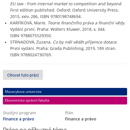
EU law : from internal market to competition and beyond
.
First edition published. Oxford: Oxford University Press,
2015, xxiv, 286. ISBN 9780198748694.
KARFÍKOVÁ, Marie.
Teorie finančního práva a finanční vědy
.
Vydání první. Praha: Wolters Kluwer, 2018, x, 344.
ISBN 9788075529350.
STRNADOVÁ, Zuzana.
Co by měl vědět příjemce dotace
.
První vydání. Praha: Grada Publishing, 2019, 189 stran.
ISBN 9788024730769.
Citovat tuto práci
Masarykova univerzita
Ekonomicko-správní fakulta
Studijní program
Plán
Finance a právo
Finance a právo
Práce na příbuzné téma