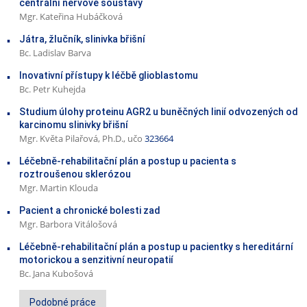
centrální nervové soustavy
Mgr. Kateřina Hubáčková
Játra, žlučník, slinivka břišní
Bc. Ladislav Barva
Inovativní přístupy k léčbě glioblastomu
Bc. Petr Kuhejda
Studium úlohy proteinu AGR2 u buněčných linií odvozených od
karcinomu slinivky břišní
Mgr. Květa Pilařová, Ph.D., učo
323664
Léčebně-rehabilitační plán a postup u pacienta s
roztroušenou sklerózou
Mgr. Martin Klouda
Pacient a chronické bolesti zad
Mgr. Barbora Vitálošová
Léčebně-rehabilitační plán a postup u pacientky s hereditární
motorickou a senzitivní neuropatií
Bc. Jana Kubošová
Podobné práce