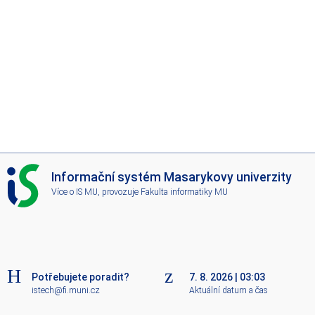
I
Informační systém Masarykovy univerzity
S
Více o IS MU
, provozuje
Fakulta informatiky MU
M
U
Potřebujete poradit?
7. 8. 2026
|
03:03
istech@fi.muni.cz
Aktuální datum a čas