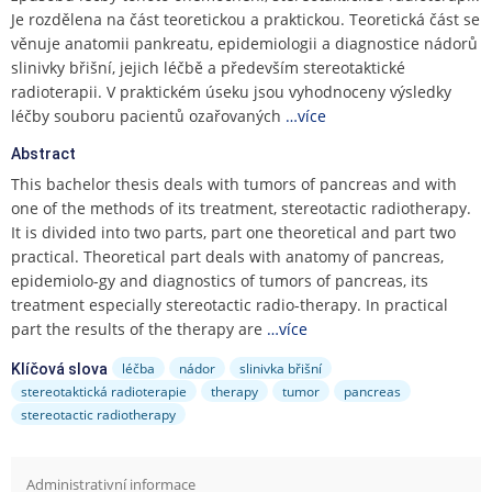
e
Je rozdělena na část teoretickou a praktickou. Teoretická část se
n
věnuje anatomii pankreatu, epidemiologii a diagnostice nádorů
u
slinivky břišní, jejich léčbě a především stereotaktické
radioterapii. V praktickém úseku jsou vyhodnoceny výsledky
léčby souboru pacientů ozařovaných
…více
Abstract
This bachelor thesis deals with tumors of pancreas and with
one of the methods of its treatment, stereotactic radiotherapy.
It is divided into two parts, part one theoretical and part two
practical. Theoretical part deals with anatomy of pancreas,
epidemiolo-gy and diagnostics of tumors of pancreas, its
treatment especially stereotactic radio-therapy. In practical
part the results of the therapy are
…více
léčba
nádor
slinivka břišní
Klíčová slova
stereotaktická radioterapie
therapy
tumor
pancreas
stereotactic radiotherapy
Administrativní informace