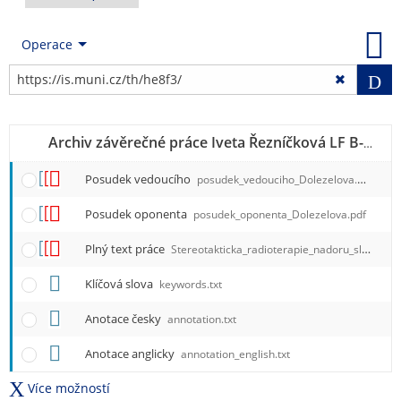
Operace
Vy
r
Archiv závěrečné práce Iveta Řezníčková LF B-RA BRA01
Posudek vedoucího
posudek_vedouciho_Dolezelova.pdf
Posudek oponenta
posudek_oponenta_Dolezelova.pdf
i
Plný text práce
Stereotakticka_radioterapie_nadoru_slinivky_brisni.pdf
t
Klíčová slova
keywords.txt
i
Anotace česky
annotation.txt
Anotace anglicky
annotation_english.txt
Více možností