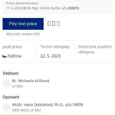
Práce zkontrolována:
17. 4. 2023 08:30, Mgr. Martin Buček, učo
203072
Plný text práce
802,3 KB / soubor PDF
Jazyk práce
Termín obhajoby
Práce byla úspěšně
obhájena
čeština
22. 5. 2023
Vedoucí
Bc. Michaela Křičková
LF MU
Oponent
MUDr. Hana Doleželová, Ph.D., učo
19078
KRO MOU LF MU